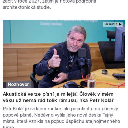
začít v roce 2027, zatím je hotová podrobná
architektonická studie.
26 minut
Rozhovor
Akustická verze písní je milejší. Člověk v mém
věku už nemá rád tolik rámusu, říká Petr Kolář
Petr Kolář je srdcem rocker, ale popularitu mu přinesly
popové písně. Nedávno vyšla jeho nová deska Tajný
místa, která vznikla na popud úspěchu stejnojmenného
turné.