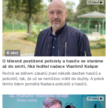
12 minut
K věci
O tělesně postižené policisty a hasiče se staráme
až do smrti, říká ředitel nadace Vlastimil Kašpar
Ročně se během zásahů zraní několik desítek hasičů a
policistů, tak, že už se nemůžou vrátit do služby. A právě
těmto lidem pomáhá Nadace policistů a hasičů.
27 minut