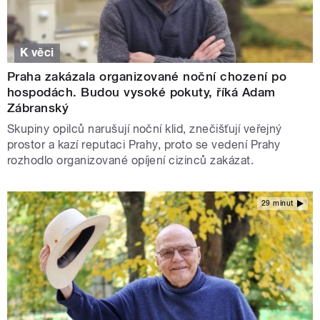
K věci
Praha zakázala organizované noční chození po
hospodách. Budou vysoké pokuty, říká Adam
Zábranský
Skupiny opilců narušují noční klid, znečišťují veřejný
prostor a kazí reputaci Prahy, proto se vedení Prahy
rozhodlo organizované opíjení cizinců zakázat.
29 minut