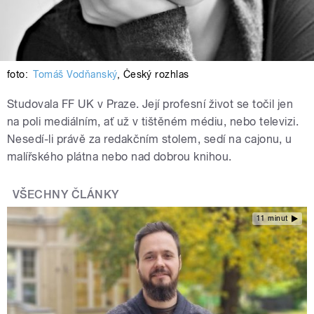
foto:
Tomáš Vodňanský
,
Český rozhlas
Studovala FF UK v Praze. Její profesní život se točil jen
na poli mediálním, ať už v tištěném médiu, nebo televizi.
Nesedí-li právě za redakčním stolem, sedí na cajonu, u
malířského plátna nebo nad dobrou knihou.
VŠECHNY ČLÁNKY
11 minut