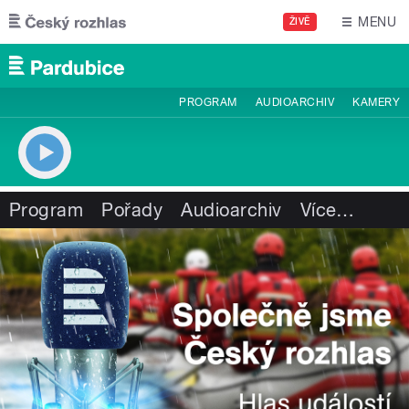
Přejít k hlavnímu obsahu
MENU
ŽIVĚ
PROGRAM
AUDIOARCHIV
KAMERY
Program
Pořady
Audioarchiv
Více
…