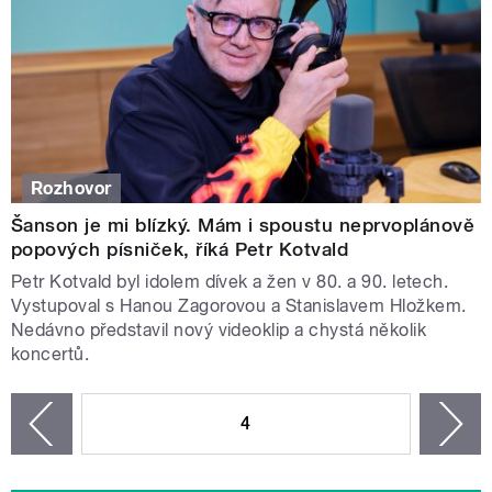
Rozhovor
Šanson je mi blízký. Mám i spoustu neprvoplánově
popových písniček, říká Petr Kotvald
Petr Kotvald byl idolem dívek a žen v 80. a 90. letech.
Vystupoval s Hanou Zagorovou a Stanislavem Hložkem.
Nedávno představil nový videoklip a chystá několik
koncertů.
STRÁNKY
4
n
zí