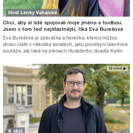
Host Lenky Vahalové
Chci, aby si lidé spojovali moje jméno s hudbou.
Jsem v tom teď nejšťastnější, říká Eva Burešová
Eva Burešová je zpěvačka a herečka, kterou můžou
diváci vidět v několika seriálech, jako porotkyni talentové
soutěže, ale také na prknech Hudebního divadla Karlín.
12 minut
K věci