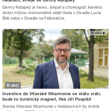
nadělám, směje se Denny Ratajský
Denny Ratajský je herec, stepař a choreograf, kterého
diváci můžou momentálně vidět třeba v Divadle Lucie
Bílé nebo v Divadle na Fidlovačce.
10 minut
K věci
Investice do Vltavské filharmonie se státu vrátí,
bude to turistický magnet, říká Jiří Pospíšil
Stavba Vltavské filharmonie v Holešovicích by mohla