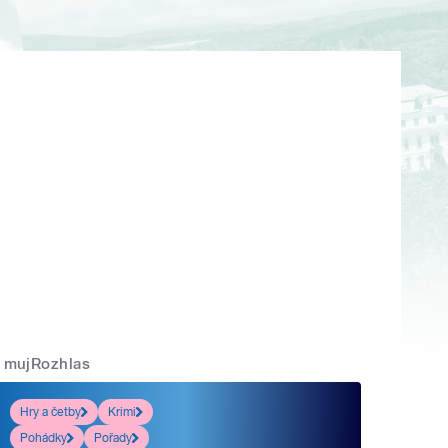
mujRozhlas
Hry a četby
Krimi
Pohádky
Pořady