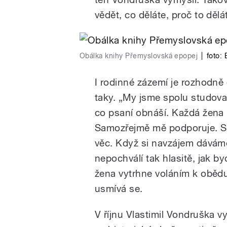
vědět, co děláte, proč to dělá
Obálka knihy Přemyslovská epopej
|
foto:
I rodinné zázemí je rozhodně
taky. „My jsme spolu studovali
co psaní obnáší. Každá žena 
Samozřejmě mě podporuje. Si
věc. Když si navzájem dáváme
nepochválí tak hlasitě, jak 
žena vytrhne voláním k oběd
usmívá se.
V říjnu Vlastimil Vondruška v