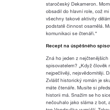
staročeský Dekameron. Mome
obsadil do hlavní role, což m
všechny takové aktivity dělám 
podstatě činnost osamělá. Mám
komunikaci se čtenáři.“
Recept na úspěšného spiso
Zná ho jeden z nejčtenějších
spisovatelem? „Když člověk n
nejpečlivěji, nejsvědomitěji. 
Zvlášť historický román je s
máte čtenáře. Musíte si předs
historii má. Snažím se ho si
nečouhalo jako sláma z bot, 
ten Vondruška vymýšlí. Tako