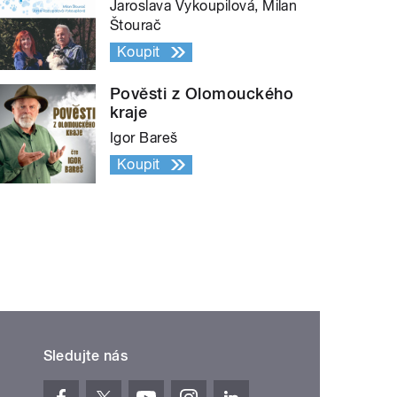
Jaroslava Vykoupilová, Milan
Štourač
Koupit
Pověsti z Olomouckého
kraje
Igor Bareš
Koupit
Sledujte nás