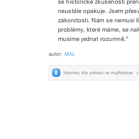
se historické zkušenosti přen
neustále opakuje. Jsem přesv
zákonitosti. Nám se nemusí l
problémy, které máme, se na
musíme jednat rozumně.“
autor:
MAL
Všechny díly pořadu na mujRozhlas