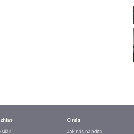
zhlas
O nás
ysílání
Jak nás naladíte