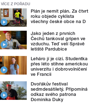
VÍCE Z POŘADU
Plán je nemít plán. Za čtvrt
roku objede cyklista
všechny české obce na D
Jako jeden z prvních
Čechů tankoval gripen ve
vzduchu. Teď velí Správě
letiště Pardubice
Leháro jí je cizí. Studentka
přes léto stihne americkou
univerzitu i dobrovolničení
ve Francii
Dvořákův festival
sedmdesátiletý. Připomíná
odkaz svého patrona
Dominika Duky