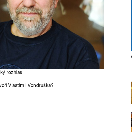
ký rozhlas
voří Vlastimil Vondruška?