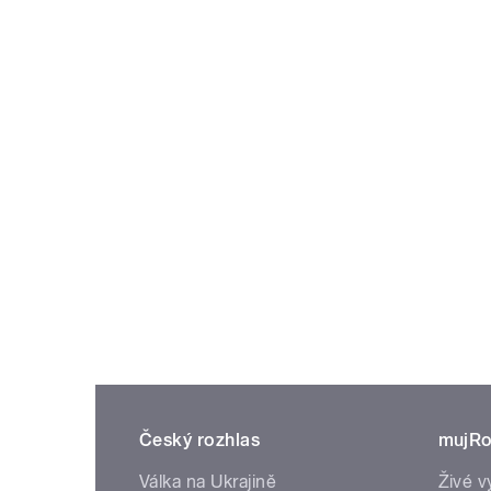
Český rozhlas
mujRo
Válka na Ukrajině
Živé v