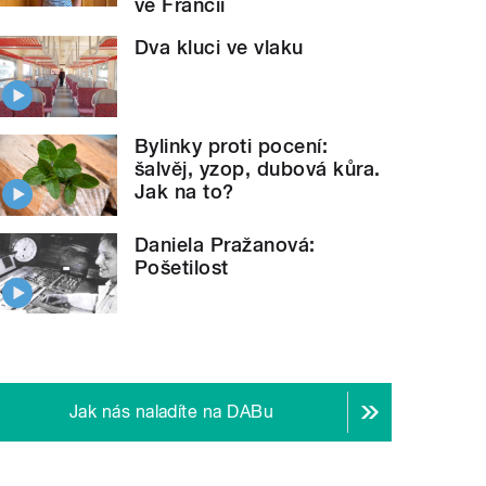
ve Francii
Dva kluci ve vlaku
Bylinky proti pocení:
šalvěj, yzop, dubová kůra.
Jak na to?
Daniela Pražanová:
Pošetilost
Jak nás naladíte na DABu