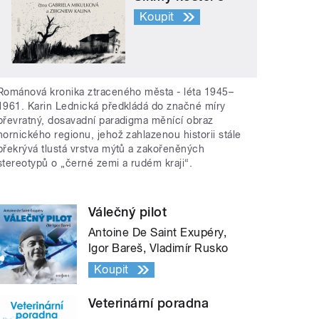
Koupit
Románová kronika ztraceného města - léta 1945–
1961. Karin Lednická předkládá do značné míry
převratný, dosavadní paradigma měnící obraz
hornického regionu, jehož zahlazenou historii stále
překrývá tlustá vrstva mýtů a zakořeněných
stereotypů o „černé zemi a rudém kraji“.
Válečný pilot
Antoine De Saint Exupéry,
Igor Bareš, Vladimír Rusko
Koupit
Veterinární poradna