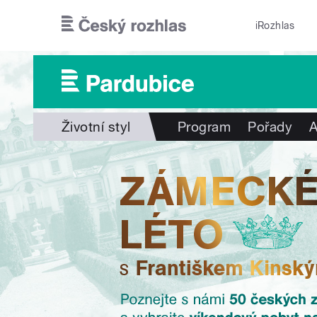
Přejít k hlavnímu obsahu
iRozhlas
Životní styl
Program
Pořady
A