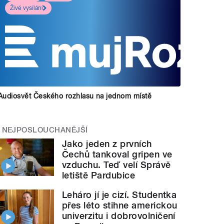
Živé vysílání
Audiosvět Českého rozhlasu na jednom místě
NEJPOSLOUCHANĚJŠÍ
Jako jeden z prvních
Čechů tankoval gripen ve
vzduchu. Teď velí Správě
letiště Pardubice
Leháro jí je cizí. Studentka
přes léto stihne americkou
univerzitu i dobrovolničení