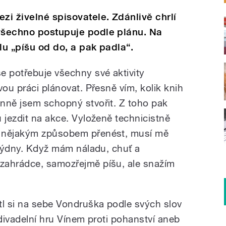
i živelné spisovatele. Zdánlivě chrlí
 všechno postupuje podle plánu. Na
lu „píšu od do, a pak padla“.
e potřebuje všechny své aktivity
vou práci plánovat. Přesně vím, kolik knih
nně jsem schopný stvořit. Z toho pak
 jezdit na akce. Vyloženě technicistně
u nějakým způsobem přenést, musí mě
 týdny. Když mám náladu, chuť a
zahrádce, samozřejmě píšu, ale snažím
tl si na sebe Vondruška podle svých slov
 divadelní hru Vínem proti pohanství aneb