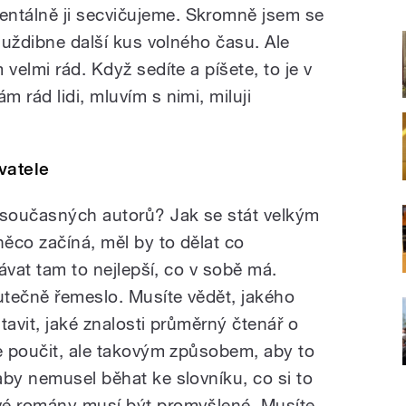
ntálně ji secvičujeme. Skromně jsem se
i uždibne další kus volného času. Ale
velmi rád. Když sedíte a píšete, to je v
 rád lidi, mluvím s nimi, miluji
vatele
 současných autorů? Jak se stát velkým
ěco začíná, měl by to dělat co
Dávat tam to nejlepší, co v sobě má.
kutečně řemeslo. Musíte vědět, jakého
tavit, jaké znalosti průměrný čtenář o
ce poučit, ale takovým způsobem, aby to
aby nemusel běhat ke slovníku, co si to
vé romány musí být promyšlené. Musíte