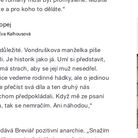
te a pro koho to děláte.“
Eva Kalhousová
 důležité. Vondruškova manželka píše
. Je historik jako já. Umí si představit,
má strach, aby se její muž nesedřel.
ce vedeme rodinné hádky, ale o jedinou
 přečíst svá díla a ten druhý nás
bychom předpokládali. Když mě ze psaní
u, tak se nemračím. Ani náhodou,“
ydává Breviář pozitivní anarchie. „Snažím