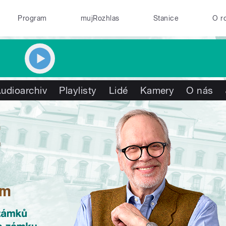
Program
mujRozhlas
Stanice
O r
udioarchiv
Playlisty
Lidé
Kamery
O nás