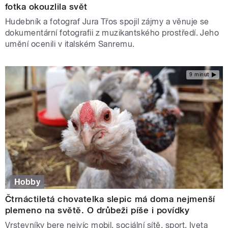
fotka okouzlila svět
Hudebník a fotograf Jura Třos spojil zájmy a věnuje se
dokumentární fotografii z muzikantského prostředí. Jeho
umění ocenili v italském Sanremu.
9 minut
Hobby
Čtrnáctiletá chovatelka slepic má doma nejmenší
plemeno na světě. O drůbeži píše i povídky
Vrstevníky bere nejvíc mobil, sociální sítě, sport. Iveta