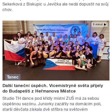
Sekerková z Biskupic u Jevíčka ale nedá dopustit na svůj
chov.
9 minut
Tanec
Další taneční úspěch. Vicemistryně světa přijely
do Budapešti z Heřmanova Městce
Studio TH dance pod křídly místní ZUŠ má za sebou
úspěšnou sezónu. Juniorky zazářily na domácím poli,
starší děvčata získala dvě stříbra na světovém