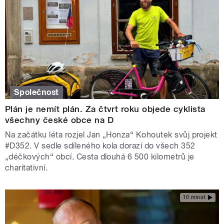
Společnost
Plán je nemít plán. Za čtvrt roku objede cyklista
všechny české obce na D
Na začátku léta rozjel Jan „Honza“ Kohoutek svůj projekt
#D352. V sedle sdíleného kola dorazí do všech 352
„déčkových“ obcí. Cesta dlouhá 6 500 kilometrů je
charitativní.
10 minut