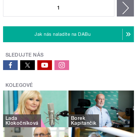
1
n
Jak nás naladíte na DABu
SLEDUJTE NÁS
KOLEGOVÉ
Lada
Borek
Klokočníková
Kapitančik