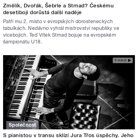
Změlík, Dvořák, Šebrle a Strnad? Českému
desetiboji dorůstá další naděje
Patří mu 2. místo v evropských dorosteneckých
tabulkách. Nedávno vyhrál mistrovství republiky ve
vícebojích. Teď Vítek Strnad bojuje na evropském
šampionátu U18.
9 minut
Společnost
S pianistou v transu sklízí Jura Třos úspěchy. Jeho