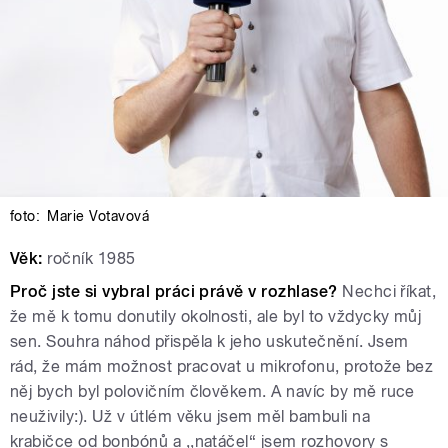
foto:
Marie Votavová
Věk:
ročník 1985
Proč jste si vybral práci právě v rozhlase?
Nechci říkat,
že mě k tomu donutily okolnosti, ale byl to vždycky můj
sen. Souhra náhod přispěla k jeho uskutečnění. Jsem
rád, že mám možnost pracovat u mikrofonu, protože bez
něj bych byl polovičním člověkem. A navíc by mě ruce
neuživily:). Už v útlém věku jsem měl bambuli na
krabičce od bonbónů a ,,natáčel“ jsem rozhovory s