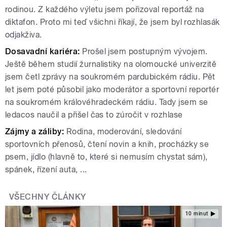
rodinou. Z každého výletu jsem pořizoval reportáž na
diktafon. Proto mi teď všichni říkají, že jsem byl rozhlasák
odjakživa.
Dosavadní kariéra:
Prošel jsem postupným vývojem.
Ještě během studií žurnalistiky na olomoucké univerzitě
jsem četl zprávy na soukromém pardubickém rádiu. Pět
let jsem poté působil jako moderátor a sportovní reportér
na soukromém královéhradeckém rádiu. Tady jsem se
ledacos naučil a přišel čas to zúročit v rozhlase
Zájmy a záliby:
Rodina, moderování, sledování
sportovních přenosů, čtení novin a knih, procházky se
psem, jídlo (hlavně to, které si nemusím chystat sám),
spánek, řízení auta, ...
VŠECHNY ČLÁNKY
10 minut