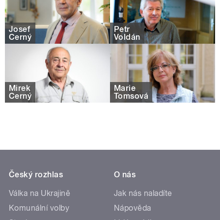
Josef
Petr
Černý
Voldán
Mirek
Marie
Černý
Tomsová
Český rozhlas
O nás
Válka na Ukrajině
Jak nás naladíte
Komunální volby
Nápověda