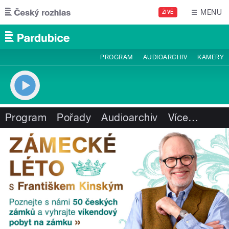
Přejít k hlavnímu obsahu
MENU
ŽIVĚ
PROGRAM
AUDIOARCHIV
KAMERY
Program
Pořady
Audioarchiv
Více
…