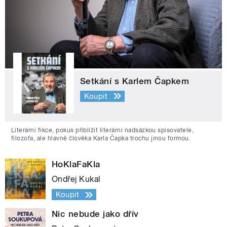
Setkání s Karlem Čapkem
Koupit
Literární fikce, pokus přiblížit literární nadsázkou spisovatele,
filozofa, ale hlavně člověka Karla Čapka trochu jinou formou.
HoKlaFaKla
Ondřej Kukal
Koupit
Nic nebude jako dřív