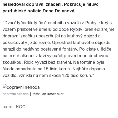
nesledoval dopravní značení. Pokračuje mluvčí
pardubické policie Dana Dolanová.
"Dvaačtyřicetiletý řidič osobního vozidla z Prahy, který s
vozem přijížděl ve směru od obce Rybitví přehlédl zřejmě
dopravní značku upozorňující na kruhový objezd a
pokračoval v jízdě rovně. Uprostřed kruhového objezdu
narazil do nedávno postavené fontány. Policisté u řidiče
na místě alkohol v krvi vyloučili provedenou dechovou
zkouškou. Řidič vyvázl bez zranění. Na fontáně byla
škoda odhadnuta na 15 tisíc korun. Nejhůře dopadlo
vozidlo, vznikla na něm škoda 120 tisíc korun."
dopravní nehoda
|
foto:
Jan Rosenauer
autor:
KOC