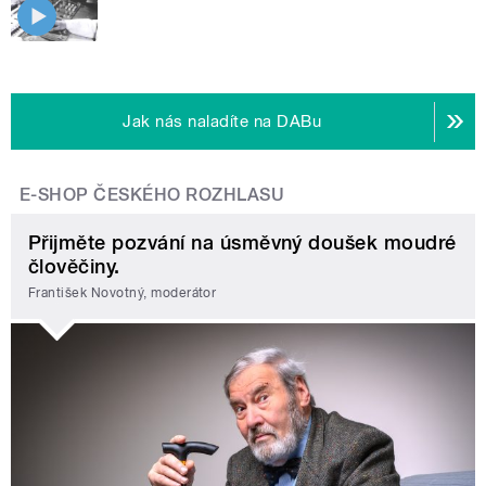
Jak nás naladíte na DABu
E-SHOP ČESKÉHO ROZHLASU
Přijměte pozvání na úsměvný doušek moudré
člověčiny.
František Novotný, moderátor