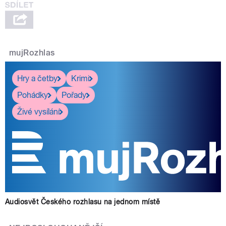
mujRozhlas
Hry a četby
Krimi
Pohádky
Pořady
Živé vysílání
Audiosvět Českého rozhlasu na jednom místě