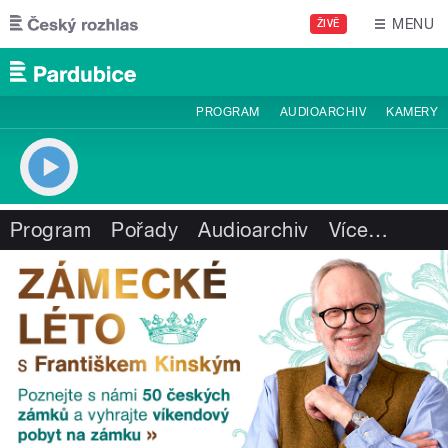
Přejít k hlavnímu obsahu
MENU
ŽIVĚ
PROGRAM
AUDIOARCHIV
KAMERY
Program
Pořady
Audioarchiv
Více
…