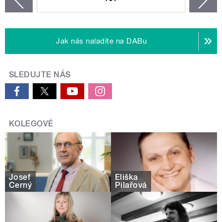
Jak nás naladíte na DABu
SLEDUJTE NÁS
KOLEGOVÉ
Josef
Eliška
Černý
Pilařová