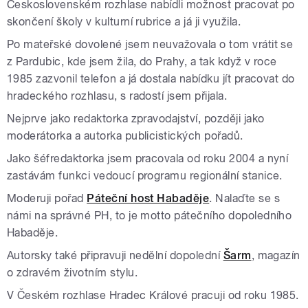
Československém rozhlase nabídli možnost pracovat po
skončení školy v kulturní rubrice a já ji využila.
Po mateřské dovolené jsem neuvažovala o tom vrátit se
z Pardubic, kde jsem žila, do Prahy, a tak když v roce
1985 zazvonil telefon a já dostala nabídku jít pracovat do
hradeckého rozhlasu, s radostí jsem přijala.
Nejprve jako redaktorka zpravodajství, později jako
moderátorka a autorka publicistických pořadů.
Jako šéfredaktorka jsem pracovala od roku 2004 a nyní
zastávám funkci vedoucí programu regionální stanice.
Moderuji pořad
Páteční host Habaděje
. Nalaďte se s
námi na správné PH, to je motto pátečního dopoledního
Habaděje.
Autorsky také připravuji nedělní dopolední
Šarm
, magazín
o zdravém životním stylu.
V Českém rozhlase Hradec Králové pracuji od roku 1985.