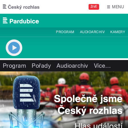
Přejít k hlavnímu obsahu
MENU
ŽIVĚ
PROGRAM
AUDIOARCHIV
KAMERY
Program
Pořady
Audioarchiv
Více
…