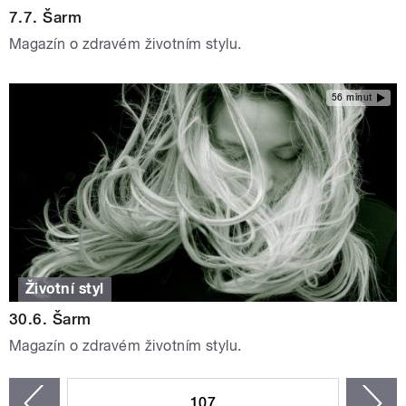
7.7. Šarm
Magazín o zdravém životním stylu.
56 minut
Životní styl
30.6. Šarm
Magazín o zdravém životním stylu.
STRÁNKY
107
n
zí