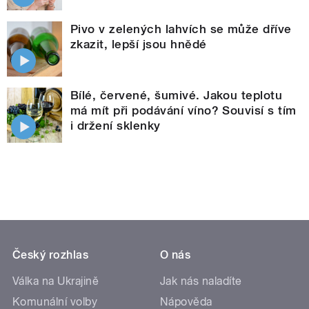
Pivo v zelených lahvích se může dříve
zkazit, lepší jsou hnědé
Bílé, červené, šumivé. Jakou teplotu
má mít při podávání víno? Souvisí s tím
i držení sklenky
Český rozhlas
O nás
Válka na Ukrajině
Jak nás naladíte
Komunální volby
Nápověda