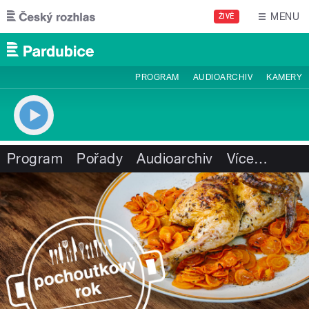
Přejít k hlavnímu obsahu
MENU
ŽIVĚ
PROGRAM
AUDIOARCHIV
KAMERY
Program
Pořady
Audioarchiv
Více
…