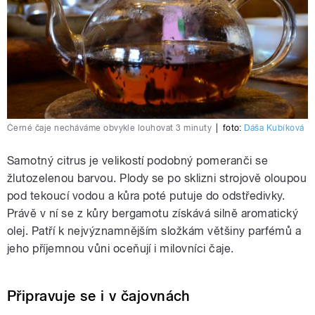
Černé čaje necháváme obvykle louhovat 3 minuty
|
foto:
Dáša Kubíková
Samotný citrus je velikostí podobný pomeranči se
žlutozelenou barvou. Plody se po sklizni strojově oloupou
pod tekoucí vodou a kůra poté putuje do odstředivky.
Právě v ní se z kůry bergamotu získává silně aromatický
olej. Patří k nejvýznamnějším složkám většiny parfémů a
jeho příjemnou vůni oceňují i milovníci čaje.
Připravuje se i v čajovnách