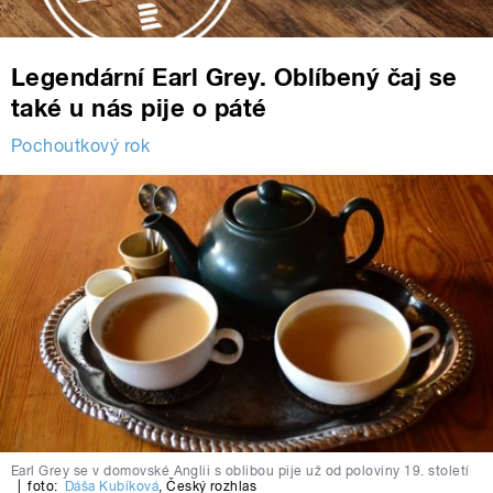
Legendární Earl Grey. Oblíbený čaj se
také u nás pije o páté
Pochoutkový rok
Earl Grey se v domovské Anglii s oblibou pije už od poloviny 19. století
|
foto:
Dáša Kubíková
,
Český rozhlas