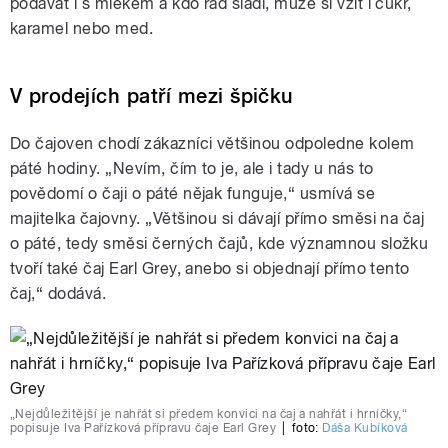
podávat i s mlékem a kdo rád sladí, může si vzít i cukr,
karamel nebo med.
V prodejích patří mezi špičku
Do čajoven chodí zákazníci většinou odpoledne kolem
páté hodiny. „Nevím, čím to je, ale i tady u nás to
povědomí o čaji o páté nějak funguje,“ usmívá se
majitelka čajovny. „Většinou si dávají přímo směsi na čaj
o páté, tedy směsi černých čajů, kde významnou složku
tvoří také čaj Earl Grey, anebo si objednají přímo tento
čaj,“ dodává.
„Nejdůležitější je nahřát si předem konvici na čaj a nahřát i hrníčky,“
popisuje Iva Pařízková přípravu čaje Earl Grey
|
foto:
Dáša Kubíková