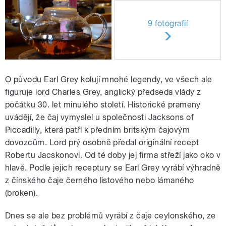
9 fotografií
O původu Earl Grey kolují mnohé legendy, ve všech ale
figuruje lord Charles Grey, anglický předseda vlády z
počátku 30. let minulého století. Historické prameny
uvádějí, že čaj vymyslel u společnosti Jacksons of
Piccadilly, která patří k předním britským čajovým
dovozcům. Lord prý osobně předal originální recept
Robertu Jacskonovi. Od té doby jej firma střeží jako oko v
hlavě. Podle jejich receptury se Earl Grey vyrábí výhradně
z čínského čaje černého listového nebo lámaného
(broken).
Dnes se ale bez problémů vyrábí z čaje ceylonského, ze