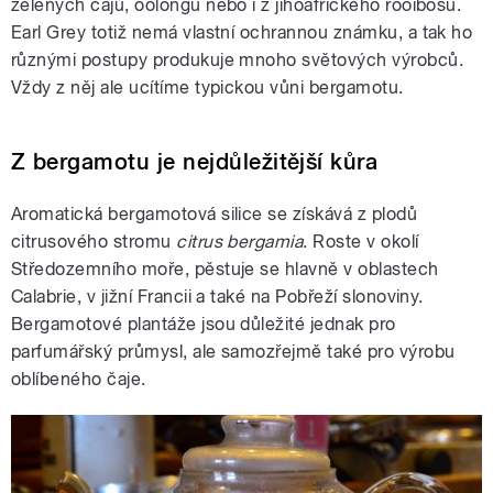
zelených čajů, oolongu nebo i z jihoafrického rooibosu.
Earl Grey totiž nemá vlastní ochrannou známku, a tak ho
různými postupy produkuje mnoho světových výrobců.
Vždy z něj ale ucítíme typickou vůni bergamotu.
Z bergamotu je nejdůležitější kůra
Aromatická bergamotová silice se získává z plodů
citrusového stromu
citrus bergamia
. Roste v okolí
Středozemního moře, pěstuje se hlavně v oblastech
Calabrie, v jižní Francii a také na Pobřeží slonoviny.
Bergamotové plantáže jsou důležité jednak pro
parfumářský průmysl, ale samozřejmě také pro výrobu
oblíbeného čaje.