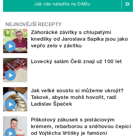
Jak nás naladíte na DABu
NEJNOVĚJŠÍ RECEPTY
Záhorácké závitky s chlupatými
knedlíky od Jaroslava Sapíka jsou jako
vepřo zelo v závitku
Lovecký salám Češi znají už 100 let
Jak velké sousto si můžeme ukrojit?
Takové, abyste mohli hovořit, radí
Ladislav Špaček
Piškotový zákusek s pistáciovým
krémem, rebarborou a sněhovou čepicí
od Vojtěcha Vrtišky je famózní