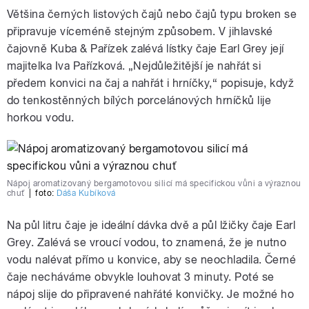
Většina černých listových čajů nebo čajů typu broken se
připravuje víceméně stejným způsobem. V jihlavské
čajovně Kuba & Pařízek zalévá lístky čaje Earl Grey její
majitelka Iva Pařízková. „Nejdůležitější je nahřát si
předem konvici na čaj a nahřát i hrníčky,“ popisuje, když
do tenkostěnných bílých porcelánových hrníčků lije
horkou vodu.
Nápoj aromatizovaný bergamotovou silicí má specifickou vůni a výraznou
chuť
|
foto:
Dáša Kubíková
Na půl litru čaje je ideální dávka dvě a půl lžičky čaje Earl
Grey. Zalévá se vroucí vodou, to znamená, že je nutno
vodu nalévat přímo u konvice, aby se neochladila. Černé
čaje necháváme obvykle louhovat 3 minuty. Poté se
nápoj slije do připravené nahřáté konvičky. Je možné ho