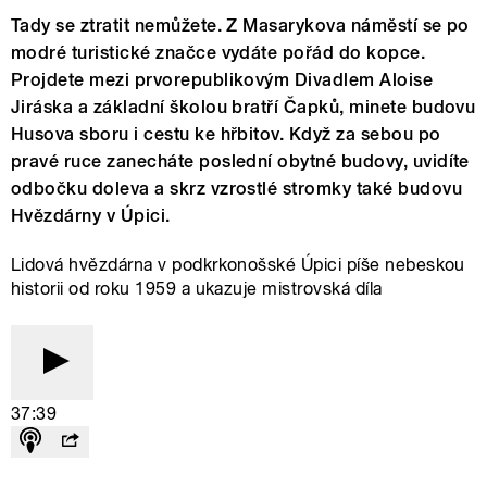
Tady se ztratit nemůžete. Z Masarykova náměstí se po
modré turistické značce vydáte pořád do kopce.
Projdete mezi prvorepublikovým Divadlem Aloise
Jiráska a základní školou bratří Čapků, minete budovu
Husova sboru i cestu ke hřbitov. Když za sebou po
pravé ruce zanecháte poslední obytné budovy, uvidíte
odbočku doleva a skrz vzrostlé stromky také budovu
Hvězdárny v Úpici.
Lidová hvězdárna v podkrkonošské Úpici píše nebeskou
historii od roku 1959 a ukazuje mistrovská díla
37:39