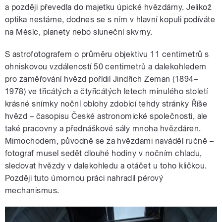
a později převedla do majetku úpické hvězdárny. Jelikož
optika nestárne, dodnes se s ním v hlavní kopuli podíváte
na Měsíc, planety nebo sluneční skvrny.
S astrofotografem o průměru objektivu 11 centimetrů s
ohniskovou vzdáleností 50 centimetrů a dalekohledem
pro zaměřování hvězd pořídil Jindřich Zeman (1894–
1978) ve třicátých a čtyřicátých letech minulého století
krásné snímky noční oblohy zdobící tehdy stránky Říše
hvězd – časopisu České astronomické společnosti, ale
také pracovny a přednáškové sály mnoha hvězdáren.
Mimochodem, původně se za hvězdami naváděl ručně –
fotograf musel sedět dlouhé hodiny v nočním chladu,
sledovat hvězdy v dalekohledu a otáčet u toho kličkou.
Později tuto úmornou práci nahradil pérový
mechanismus.