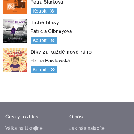
Petra Štarková
Koupit
Tiché hlasy
Patricia Gibneyová
Koupit
Díky za každé nové ráno
Halina Pawlowská
Koupit
Český rozhlas
O nás
Válka na Ukrajině
Jak nás naladíte