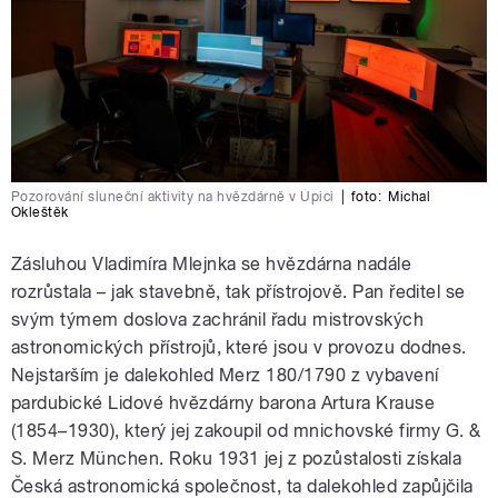
Pozorování sluneční aktivity na hvězdárně v Úpici
|
foto:
Michal
Okleštěk
Zásluhou Vladimíra Mlejnka se hvězdárna nadále
rozrůstala – jak stavebně, tak přístrojově. Pan ředitel se
svým týmem doslova zachránil řadu mistrovských
astronomických přístrojů, které jsou v provozu dodnes.
Nejstarším je dalekohled Merz 180/1790 z vybavení
pardubické Lidové hvězdárny barona Artura Krause
(1854–1930), který jej zakoupil od mnichovské firmy G. &
S. Merz München. Roku 1931 jej z pozůstalosti získala
Česká astronomická společnost, ta dalekohled zapůjčila