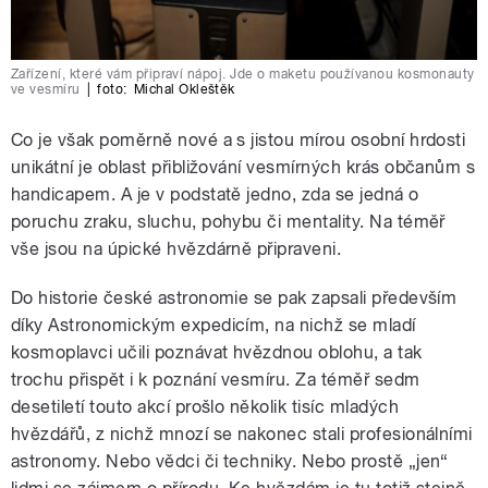
Zařízení, které vám připraví nápoj. Jde o maketu používanou kosmonauty
ve vesmíru
|
foto:
Michal Okleštěk
Co je však poměrně nové a s jistou mírou osobní hrdosti
unikátní je oblast přibližování vesmírných krás občanům s
handicapem. A je v podstatě jedno, zda se jedná o
poruchu zraku, sluchu, pohybu či mentality. Na téměř
vše jsou na úpické hvězdárně připraveni.
Do historie české astronomie se pak zapsali především
díky Astronomickým expedicím, na nichž se mladí
kosmoplavci učili poznávat hvězdnou oblohu, a tak
trochu přispět i k poznání vesmíru. Za téměř sedm
desetiletí touto akcí prošlo několik tisíc mladých
hvězdářů, z nichž mnozí se nakonec stali profesionálními
astronomy. Nebo vědci či techniky. Nebo prostě „jen“