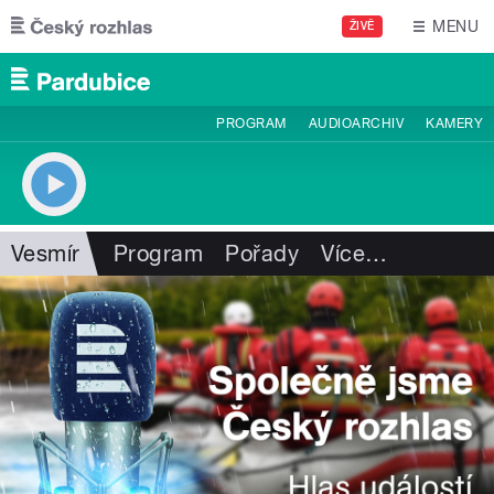
Přejít k hlavnímu obsahu
MENU
ŽIVĚ
PROGRAM
AUDIOARCHIV
KAMERY
Vesmír
Program
Pořady
Více
…