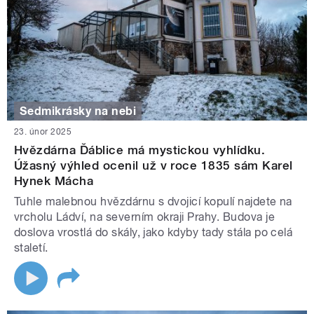
Sedmikrásky na nebi
23. únor 2025
Hvězdárna Ďáblice má mystickou vyhlídku.
Úžasný výhled ocenil už v roce 1835 sám Karel
Hynek Mácha
Tuhle malebnou hvězdárnu s dvojicí kopulí najdete na
vrcholu Ládví, na severním okraji Prahy. Budova je
doslova vrostlá do skály, jako kdyby tady stála po celá
staletí.