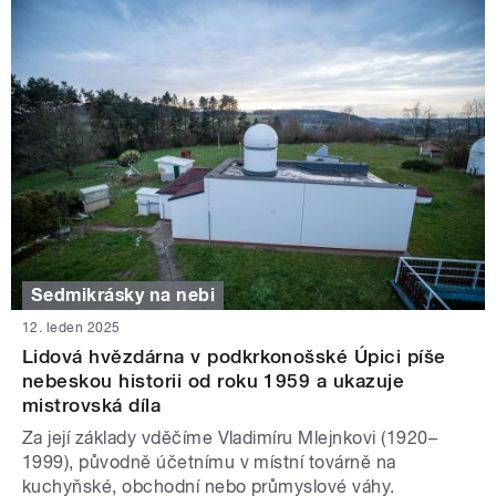
Sedmikrásky na nebi
12. leden 2025
Lidová hvězdárna v podkrkonošské Úpici píše
nebeskou historii od roku 1959 a ukazuje
mistrovská díla
Za její základy vděčíme Vladimíru Mlejnkovi (1920–
1999), původně účetnímu v místní továrně na
kuchyňské, obchodní nebo průmyslové váhy.