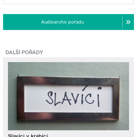
Audioarchiv pořadu
DALŠÍ POŘADY
Slavíci v krabici