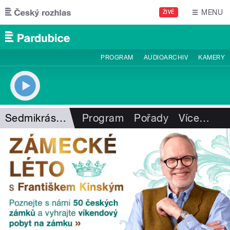
Přejít k hlavnímu obsahu
MENU
ŽIVĚ
PROGRAM
AUDIOARCHIV
KAMERY
Sedmikrásky na nebi
Program
Pořady
Více
…