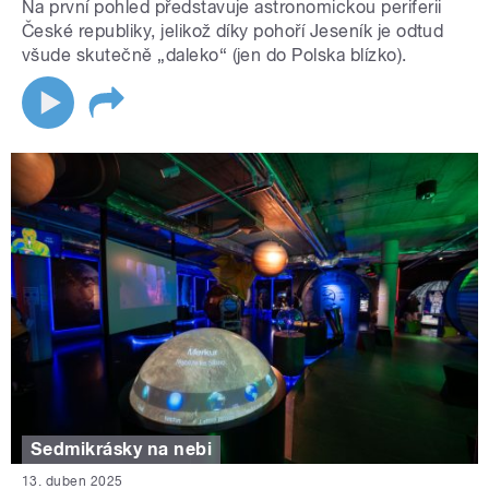
Na první pohled představuje astronomickou periferii
České republiky, jelikož díky pohoří Jeseník je odtud
všude skutečně „daleko“ (jen do Polska blízko).
Sedmikrásky na nebi
13. duben 2025