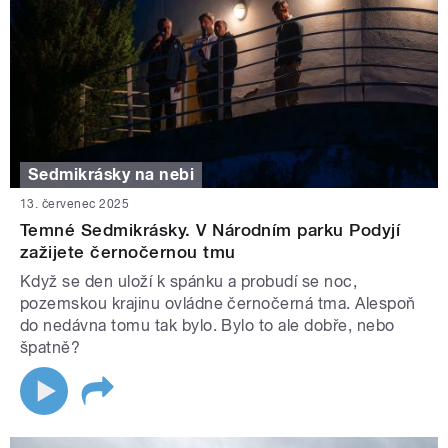
Sedmikrásky na nebi
13. červenec 2025
Temné Sedmikrásky. V Národním parku Podyjí
zažijete černočernou tmu
Když se den uloží k spánku a probudí se noc,
pozemskou krajinu ovládne černočerná tma. Alespoň
do nedávna tomu tak bylo. Bylo to ale dobře, nebo
špatně?