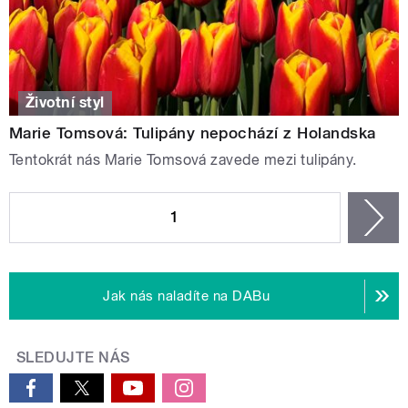
Životní styl
Marie Tomsová: Tulipány nepochází z Holandska
Tentokrát nás Marie Tomsová zavede mezi tulipány.
STRÁNKY
1
n
Jak nás naladíte na DABu
SLEDUJTE NÁS