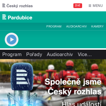
Přejít k hlavnímu obsahu
MENU
ŽIVĚ
PROGRAM
AUDIOARCHIV
KAMERY
Program
Pořady
Audioarchiv
Více
…