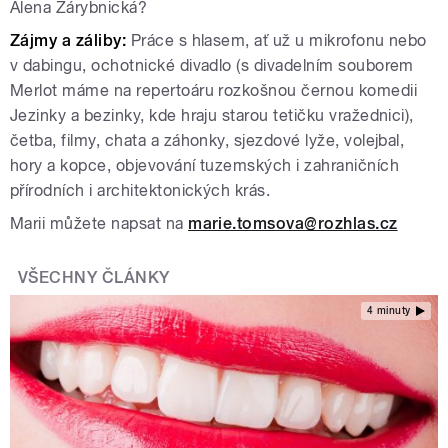
Alena Zárybnická?
Zájmy a záliby:
Práce s hlasem, ať už u mikrofonu nebo
v dabingu, ochotnické divadlo (s divadelním souborem
Merlot máme na repertoáru rozkošnou černou komedii
Jezinky a bezinky, kde hraju starou tetičku vražednici),
četba, filmy, chata a záhonky, sjezdové lyže, volejbal,
hory a kopce, objevování tuzemských i zahraničních
přírodních i architektonických krás.
Marii můžete napsat na
marie.tomsova@rozhlas.cz
VŠECHNY ČLÁNKY
4 minuty