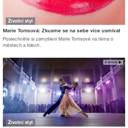
Životní styl
Marie Tomsová: Zkusme se na sebe více usmívat
Poslechněte si zamyšlení Marie Tomsové na téma o
městech a lidech.
4 minuty
Životní styl