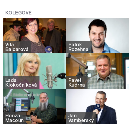
KOLEGOVÉ
Víta
Patrik
Balcarová
Rozehnal
Lada
Pavel
Klokočníková
Kudrna
Honza
Jan
Macoun
Vamberský