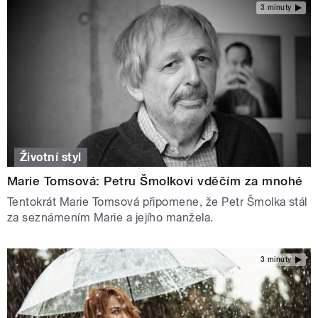
3 minuty
Životní styl
Marie Tomsová: Petru Šmolkovi vděčím za mnohé
Tentokrát Marie Tomsová připomene, že Petr Šmolka stál
za seznámením Marie a jejího manžela.
3 minuty