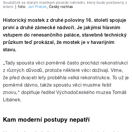
Souběžně se starým mostkem povede náhradní, který bude postavený z
lešení
|
foto:
Jan Ptáček
,
Český rozhlas
Historický mostek z druhé poloviny 16. století spojuje
první a druhé zámecké nádvoří. Je jakýmsi hlavním
vstupem do renesančního paláce, stavebně technický
průzkum teď prokázal, že mostek je v havarijním
stavu.
„Tady spousta věcí poměrně často prochází rekonstrukcí
z různých důvodů, protože některé věci dožívají. Víme,
že před dvaceti lety proběhla velká rekonstrukce. To už je
poměrně dávno, takže spoustu věcí musíme řešit
znovu,“ doplňuje ředitel Východočeského muzea Tomáš
Libánek.
Kam moderní postupy nepatří