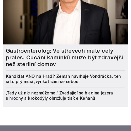
Gastroenterolog: Ve střevech máte celý
prales. Cucání kamínků může být zdravější
než sterilní domov
Kandidát ANO na Hrad? Zeman navrhuje Vondráčka, ten
si to prý musí ‚vyříkat sám se sebou‘
‚Tady už nic nezmůžeme.‘ Zvedající se hladina jezera
s hrochy a krokodýly ohrožuje tisíce Keňanů