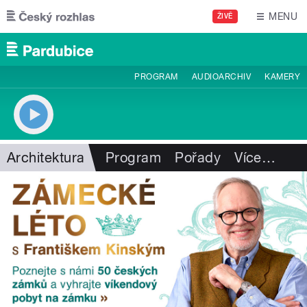
Přejít k hlavnímu obsahu
MENU
ŽIVĚ
PROGRAM
AUDIOARCHIV
KAMERY
Architektura
Program
Pořady
Více
…