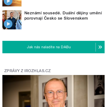
Neznámí sousedé. Duální dějiny umění
porovnají Česko se Slovenskem
Jak nás naladíte na DABu
ZPRÁVY Z IROZHLAS.CZ