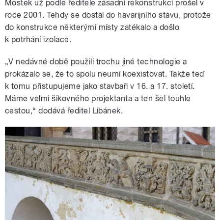
Mostek už podle ředitele zásadní rekonstrukcí prošel v
roce 2001. Tehdy se dostal do havarijního stavu, protože
do konstrukce některými místy zatékalo a došlo
k potrhání izolace.
„V nedávné době použili trochu jiné technologie a
prokázalo se, že to spolu neumí koexistovat. Takže teď
k tomu přistupujeme jako stavbaři v 16. a 17. století.
Máme velmi šikovného projektanta a ten šel touhle
cestou,“ dodává ředitel Libánek.