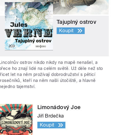
Tajuplný ostrov
Koupit
Lincolnův ostrov nikdo nikdy na mapě nenašel, a
přece ho znají lidé na celém světě. Už déle než sto
třicet let na něm prožívají dobrodružství s pěticí
trosečníků, kteří na něm našli útočiště, a hlavně
nejedno tajemství.
Limonádový Joe
Jiří Brdečka
Koupit