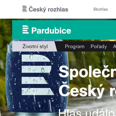
Přejít k hlavnímu obsahu
iRozhlas
Životní styl
Program
Pořady
A