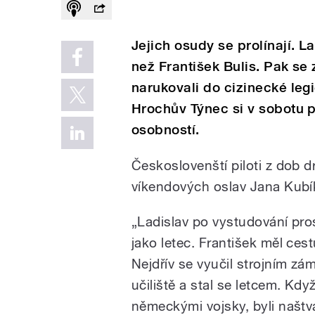
Jejich osudy se prolínají. L
než František Bulis. Pak se 
narukovali do cizinecké legi
Hrochův Týnec si v sobotu
osobností.
Českoslovenští piloti z dob d
víkendových oslav Jana Kubíka 
„Ladislav po vystudování pro
jako letec. František měl cest
Nejdřív se vyučil strojním zá
učiliště a stal se letcem. Kd
německými vojsky, byli naštva