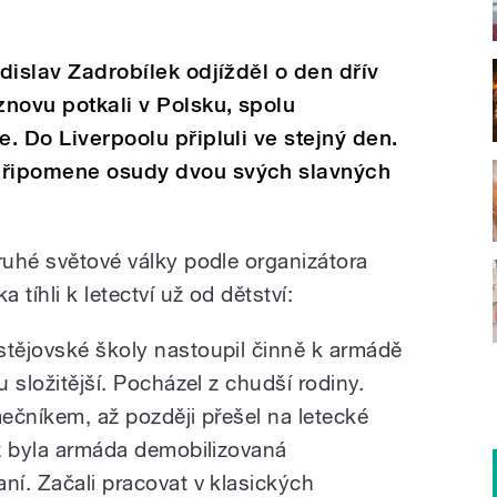
adislav Zadrobílek odjížděl o den dřív
znovu potkali v Polsku, spolu
e. Do Liverpoolu připluli ve stejný den.
 připomene osudy dvou svých slavných
ruhé světové války podle organizátora
tíhli k letectví už od dětství:
stějovské školy nastoupil činně k armádě
u složitější. Pocházel z chudší rodiny.
mečníkem, až později přešel na letecké
yž byla armáda demobilizovaná
ní. Začali pracovat v klasických