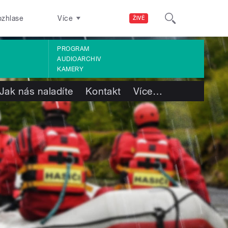
ozhlase
Více
ŽIVĚ
PROGRAM
AUDIOARCHIV
KAMERY
Jak nás naladíte
Kontakt
Více
…