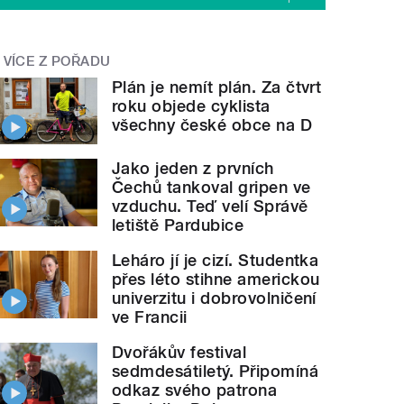
VÍCE Z POŘADU
Plán je nemít plán. Za čtvrt
roku objede cyklista
všechny české obce na D
Jako jeden z prvních
Čechů tankoval gripen ve
vzduchu. Teď velí Správě
letiště Pardubice
Leháro jí je cizí. Studentka
přes léto stihne americkou
univerzitu i dobrovolničení
ve Francii
Dvořákův festival
sedmdesátiletý. Připomíná
odkaz svého patrona