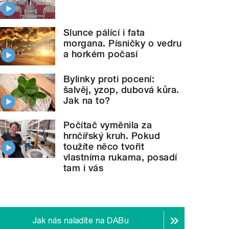
Slunce pálící i fata
morgana. Písničky o vedru
a horkém počasí
Bylinky proti pocení:
šalvěj, yzop, dubová kůra.
Jak na to?
Počítač vyměnila za
hrnčířský kruh. Pokud
toužíte něco tvořit
vlastníma rukama, posadí
tam i vás
Jak nás naladíte na DABu