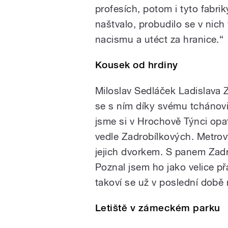
profesích, potom i tyto fabr
naštvalo, probudilo se v nich 
nacismu a utéct za hranice.“
Kousek od hrdiny
Miloslav Sedláček Ladislava 
se s ním díky svému tchánovi
jsme si v Hrochově Týnci opa
vedle Zadrobílkových. Metrový
jejich dvorkem. S panem Zadr
Poznal jsem ho jako velice p
takoví se už v poslední době 
Letiště v zámeckém parku