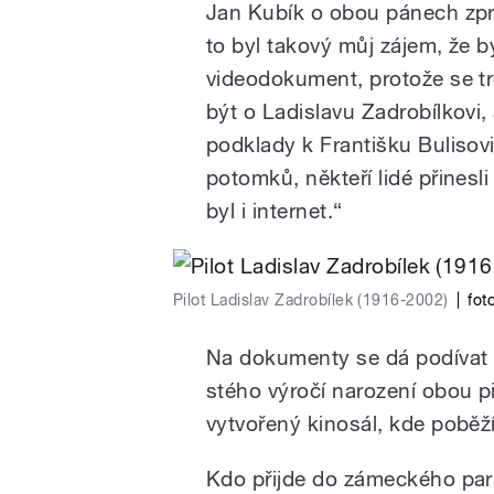
Jan Kubík o obou pánech zpr
to byl takový můj zájem, že 
videodokument, protože se 
být o Ladislavu Zadrobílkovi,
podklady k Františku Bulisovi
potomků, někteří lidé přinesl
byl i internet.“
Pilot Ladislav Zadrobílek (1916-2002)
|
fot
Na dokumenty se dá podívat n
stého výročí narození obou 
vytvořený kinosál, kde pobě
Kdo přijde do zámeckého park