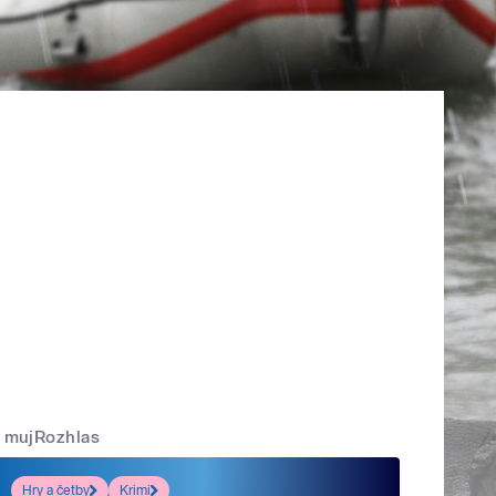
mujRozhlas
Hry a četby
Krimi