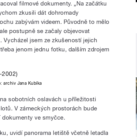
acoval filmové dokumenty. „Na začátku
bychom zkusili dát dohromady
trochu zabývám videem. Původně to mělo
 ale postupně se začaly objevovat
. Vycházel jsem ze zkušeností jejich
i třeba jenom jednu fotku, dalším zdrojem
o:
archiv Jana Kubíka
a sobotních oslavách u příležitosti
pilotů. V zámeckých prostorách bude
ží dokumenty ve smyčce.
u, uvidí panorama letiště včetně letadla