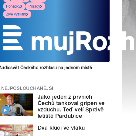
Pohádky
Pořady
Živé vysílání
Audiosvět Českého rozhlasu na jednom místě
NEJPOSLOUCHANĚJŠÍ
Jako jeden z prvních
Čechů tankoval gripen ve
vzduchu. Teď velí Správě
letiště Pardubice
Dva kluci ve vlaku