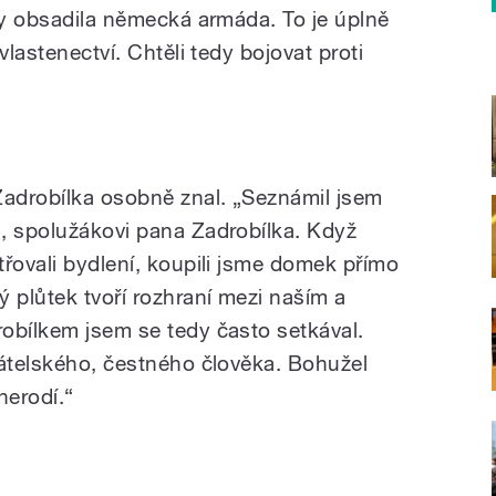
iky obsadila německá armáda. To je úplně
vlastenectví. Chtěli tedy bojovat proti
Zadrobílka osobně znal. „Seznámil jsem
, spolužákovi pana Zadrobílka. Když
třovali bydlení, koupili jsme domek přímo
 plůtek tvoří rozhraní mezi naším a
obílkem jsem se tedy často setkával.
řátelského, čestného člověka. Bohužel
nerodí.“