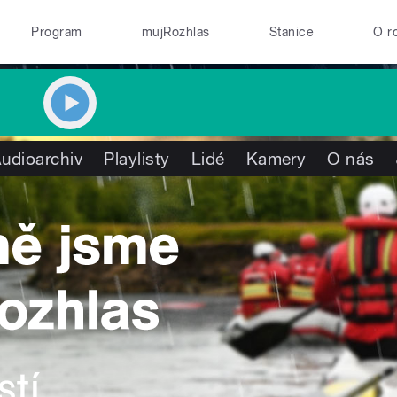
Program
mujRozhlas
Stanice
O r
udioarchiv
Playlisty
Lidé
Kamery
O nás