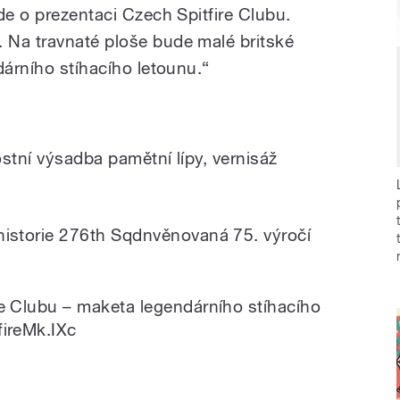
de o prezentaci Czech Spitfire Clubu.
 Na travnaté ploše bude malé britské
dárního stíhacího letounu.“
stní výsadba pamětní lípy, vernisáž
historie 276th Sqdnvěnovaná 75. výročí
e Clubu – maketa legendárního stíhacího
fireMk.IXc