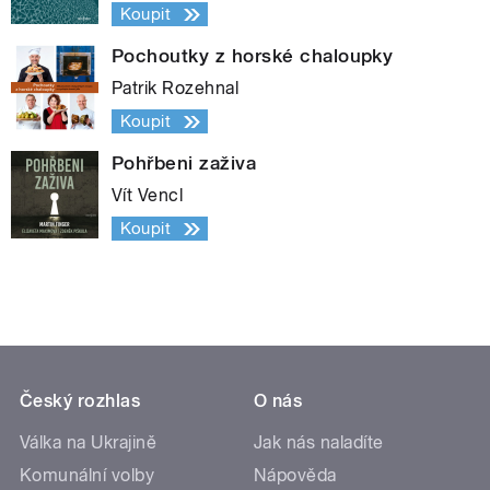
Koupit
Pochoutky z horské chaloupky
Patrik Rozehnal
Koupit
Pohřbeni zaživa
Vít Vencl
Koupit
Český rozhlas
O nás
Válka na Ukrajině
Jak nás naladíte
Komunální volby
Nápověda