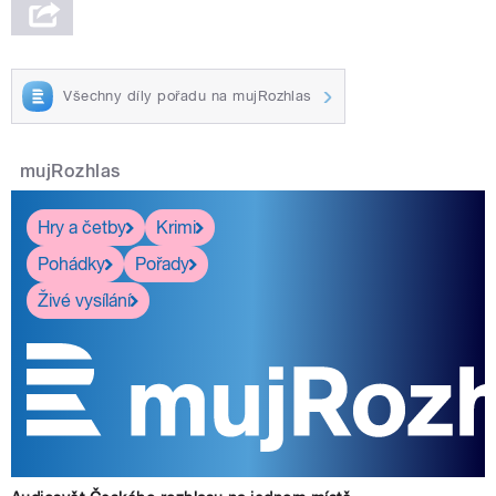
Všechny díly pořadu na mujRozhlas
mujRozhlas
Hry a četby
Krimi
Pohádky
Pořady
Živé vysílání