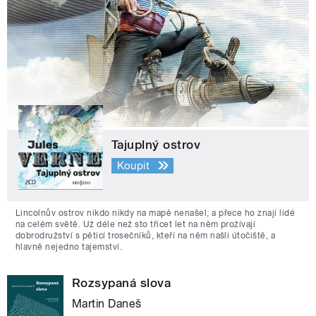
Tajuplný ostrov
Koupit
Lincolnův ostrov nikdo nikdy na mapě nenašel, a přece ho znají lidé
na celém světě. Už déle než sto třicet let na něm prožívají
dobrodružství s pěticí trosečníků, kteří na něm našli útočiště, a
hlavně nejedno tajemství.
Rozsypaná slova
Martin Daneš