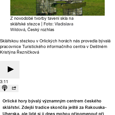
Z novodobé tvorby tavení skla na
sklářské stezce | Foto:
Vladislava
Wildová
, Český rozhlas
Sklářskou stezkou v Orlických horách nás provedla bývalá
pracovnice Turistického informačního centra v Deštném
Kristýna Řezníčková
3:11
Orlické hory bývalý významným centrem českého
sklářství. Zdejší tradice skončila ještě za Rakouska-
Uherska, ale lidé si ji dnes mohou připomenout při