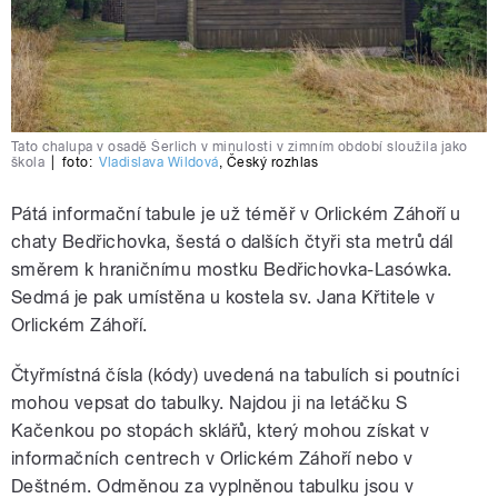
Tato chalupa v osadě Šerlich v minulosti v zimním období sloužila jako
škola
|
foto:
Vladislava Wildová
,
Český rozhlas
Pátá informační tabule je už téměř v Orlickém Záhoří u
chaty Bedřichovka, šestá o dalších čtyři sta metrů dál
směrem k hraničnímu mostku Bedřichovka-Lasówka.
Sedmá je pak umístěna u kostela sv. Jana Křtitele v
Orlickém Záhoří.
Čtyřmístná čísla (kódy) uvedená na tabulích si poutníci
mohou vepsat do tabulky. Najdou ji na letáčku S
Kačenkou po stopách sklářů, který mohou získat v
informačních centrech v Orlickém Záhoří nebo v
Deštném. Odměnou za vyplněnou tabulku jsou v