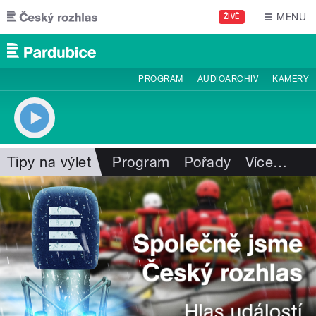
Přejít k hlavnímu obsahu
MENU
ŽIVĚ
PROGRAM
AUDIOARCHIV
KAMERY
Tipy na výlet
Program
Pořady
Více
…