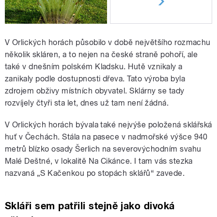
V Orlických horách působilo v době největšího rozmachu
několik skláren, a to nejen na české straně pohoří, ale
také v dnešním polském Kladsku. Hutě vznikaly a
zanikaly podle dostupnosti dřeva. Tato výroba byla
zdrojem obživy místních obyvatel. Sklárny se tady
rozvíjely čtyři sta let, dnes už tam není žádná.
V Orlických horách bývala také nejvýše položená sklářská
huť v Čechách. Stála na pasece v nadmořské výšce 940
metrů blízko osady Šerlich na severovýchodním svahu
Malé Deštné, v lokalitě Na Cikánce. I tam vás stezka
nazvaná „S Kačenkou po stopách sklářů“ zavede.
Skláři sem patřili stejně jako divoká