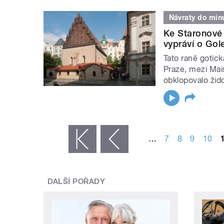
Návraty do minu
Ke Staronové
vypráví o Go
Tato raně gotická
Praze, mezi Mais
obklopovalo žid
STRÁNKY
…
7
8
9
10
« první
‹ předchozí
DALŠÍ POŘADY