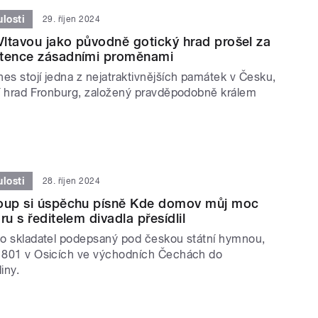
losti
29. říjen 2024
ltavou jako původně gotický hrad prošel za
stence zásadními proměnami
es stojí jedna z nejatraktivnějších památek v Česku,
etí hrad Fronburg, založený pravděpodobně králem
losti
28. říjen 2024
roup si úspěchu písně Kde domov můj moc
ru s ředitelem divadla přesídlil
ako skladatel podepsaný pod českou státní hymnou,
 1801 v Osicích ve východních Čechách do
iny.