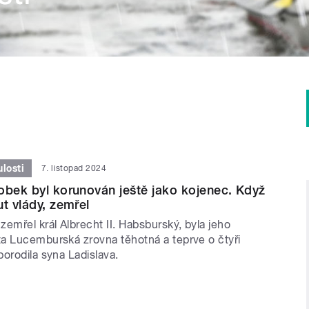
losti
7. listopad 2024
obek byl korunován ještě jako kojenec. Když
ut vlády, zemřel
emřel král Albrecht II. Habsburský, byla jeho
a Lucemburská zrovna těhotná a teprve o čtyři
orodila syna Ladislava.