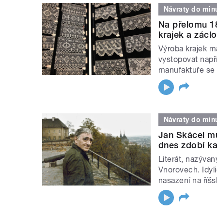
Návraty do minu
Na přelomu 18.
krajek a zácl
Výroba krajek m
vystopovat např
manufaktuře se 
Návraty do minu
Jan Skácel mus
dnes zdobí ka
Literát, nazývan
Vnorovech. Idyli
nasazení na říš