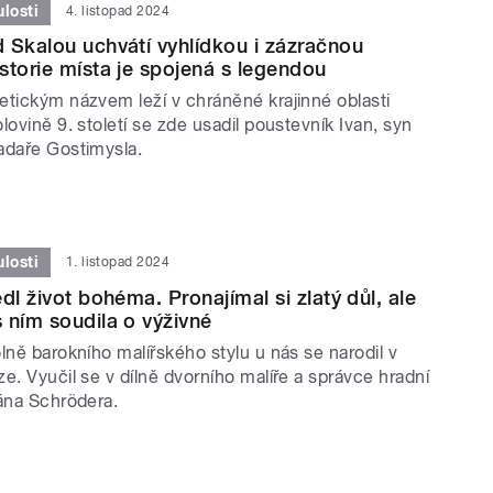
losti
4. listopad 2024
 Skalou uchvátí vyhlídkou i zázračnou
storie místa je spojená s legendou
etickým názvem leží v chráněné krajinné oblasti
lovině 9. století se zde usadil poustevník Ivan, syn
adaře Gostimysla.
losti
1. listopad 2024
dl život bohéma. Pronajímal si zlatý důl, ale
 ním soudila o výživné
lně barokního malířského stylu u nás se narodil v
e. Vyučil se v dílně dvorního malíře a správce hradní
iána Schrödera.