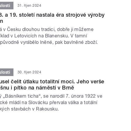
losti
31. říjen 2024
 a 19. století nastala éra strojové výroby
on
á v Česku dlouhou tradici, dobře ji můžeme
íklad v Letovicích na Blanensku. V tamní
původně vyrábělo lněné, pak bavlněné zboží.
losti
30. říjen 2024
el čelit útlaku totalitní moci. Jeho verše
šnu i pítko na náměstí v Brně
ý „Básníkem ticha“, se narodil 7. února 1922 ve
cké mládí na Slovácku přervala válka a totální
ských stavbách v Rakousku.