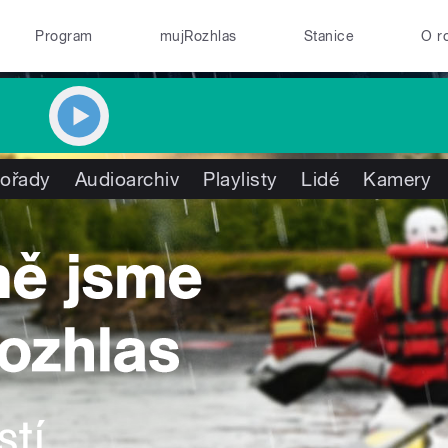
Program
mujRozhlas
Stanice
O r
ořady
Audioarchiv
Playlisty
Lidé
Kamery