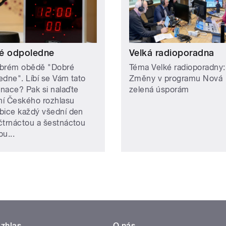
é odpoledne
Velká radioporadna
brém obědě "Dobré
Téma Velké radioporadny:
edne". Líbí se Vám tato
Změny v programu Nová
nace? Pak si nalaďte
zelená úsporám
ání Českého rozhlasu
bice každý všední den
čtrnáctou a šestnáctou
u...
zhlas
O nás