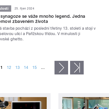
losti
25. říjen 2024
 synagoze se váže mnoho legend. Jedna
lemovi zbaveném života
 stavba pochází z poslední třetiny 13. století a stojí v
elovou ulicí a Pařížskou třídou. V minulosti ji
ovské ghetto.
11
12
13
14
15
…
následující ›
poslední »