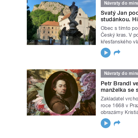
Návraty do minu
Svatý Jan pod
studánkou. Hi
Obec s tímto po
Český kras. V po
křesťanského vl
Návraty do minu
Petr Brandl ve
manželka se s
Zakladatel vrcho
roce 1668 v Praz
obrazárny Krist