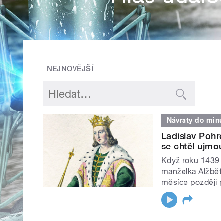
NEJNOVĚJŠÍ
Návraty do minu
Ladislav Pohr
se chtěl ujmo
Když roku 1439 z
manželka Alžbět
měsíce později p