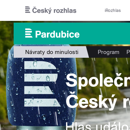
Přejít k hlavnímu obsahu
iRozhlas
Návraty do minulosti
Program
P