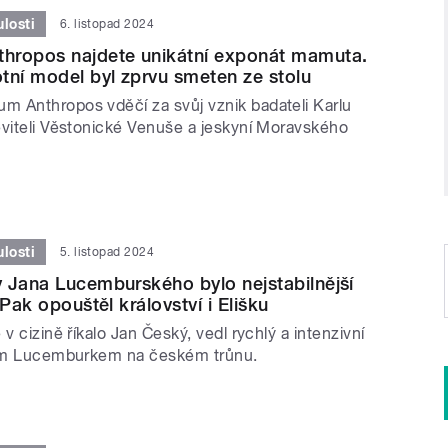
losti
6. listopad 2024
hropos najdete unikátní exponát mamuta.
tní model byl zprvu smeten ze stolu
 Anthropos vděčí za svůj vznik badateli Karlu
eviteli Věstonické Venuše a jeskyní Moravského
losti
5. listopad 2024
 Jana Lucemburského bylo nejstabilnější
 Pak opouštěl království i Elišku
 v cizině říkalo Jan Český, vedl rychlý a intenzivní
ním Lucemburkem na českém trůnu.