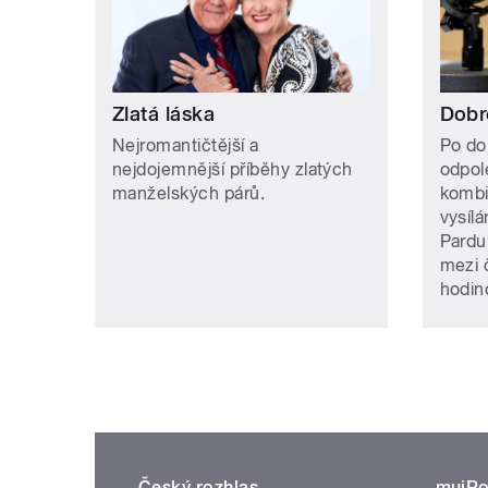
Zlatá láska
Dobr
Nejromantičtější a
Po do
nejdojemnější příběhy zlatých
odpol
manželských párů.
kombi
vysíl
Pardu
mezi 
hodino
Český rozhlas
mujRo