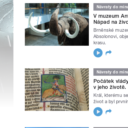
Návraty do minu
V muzeum Ant
Nápad na živo
Brněnské muzeum
Absolonovi, obj
krasu.
Návraty do minu
Počátek vlády
v jeho životě.
Král, kterému se
život a byl prv