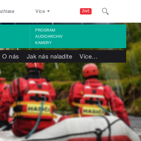
ozhlase
Více
ŽIVĚ
PROGRAM
AUDIOARCHIV
KAMERY
O nás
Jak nás naladíte
Více
…