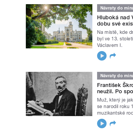
Návraty do minu
Hluboká nad V
dobu své exi
Na místě, kde dn
byl ve 13. stol
Václavem I.
Návraty do minu
František Šk
neužil. Po spo
Muž, který je j
se narodil roku
muzikantské rod