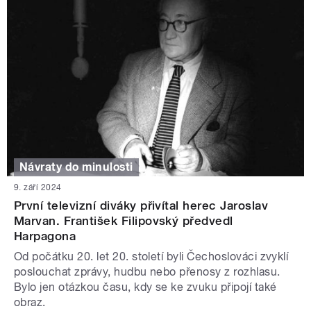
Návraty do minulosti
9. září 2024
První televizní diváky přivítal herec Jaroslav
Marvan. František Filipovský předvedl
Harpagona
Od počátku 20. let 20. století byli Čechoslováci zvyklí
poslouchat zprávy, hudbu nebo přenosy z rozhlasu.
Bylo jen otázkou času, kdy se ke zvuku připojí také
obraz.