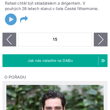
Rafael chtěl být skladatelem a dirigentem. V
pouhých 28 letech stanul v čele České filharmonie.
STRÁNKY
15
n
zí
Jak nás naladíte na DABu
O POŘADU