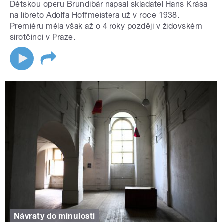
Dětskou operu Brundibár napsal skladatel Hans Krása
na libreto Adolfa Hoffmeistera už v roce 1938.
Premiéru měla však až o 4 roky později v židovském
sirotčinci v Praze.
Návraty do minulosti