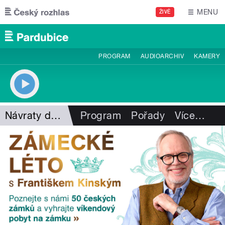
Přejít k hlavnímu obsahu
MENU
ŽIVĚ
PROGRAM
AUDIOARCHIV
KAMERY
Návraty do minulosti
Program
Pořady
Více
…