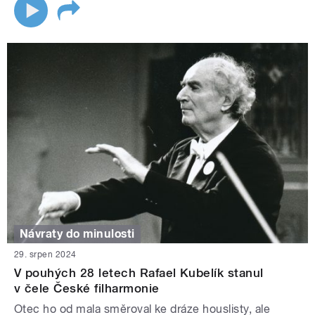
Návraty do minulosti
29. srpen 2024
V pouhých 28 letech Rafael Kubelík stanul
v čele České filharmonie
Otec ho od mala směroval ke dráze houslisty, ale