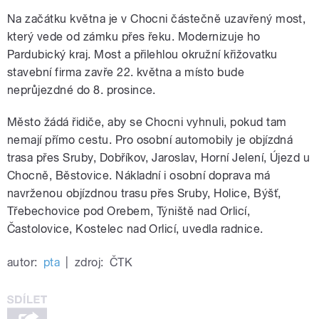
Na začátku května je v Chocni částečně uzavřený most,
který vede od zámku přes řeku. Modernizuje ho
Pardubický kraj. Most a přilehlou okružní křižovatku
stavební firma zavře 22. května a místo bude
neprůjezdné do 8. prosince.
Město žádá řidiče, aby se Chocni vyhnuli, pokud tam
nemají přímo cestu. Pro osobní automobily je objízdná
trasa přes Sruby, Dobříkov, Jaroslav, Horní Jelení, Újezd u
Chocně, Běstovice. Nákladní i osobní doprava má
navrženou objízdnou trasu přes Sruby, Holice, Býšť,
Třebechovice pod Orebem, Týniště nad Orlicí,
Častolovice, Kostelec nad Orlicí, uvedla radnice.
autor:
pta
|
zdroj:
ČTK