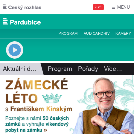
Přejít k hlavnímu obsahu
MENU
ŽIVĚ
PROGRAM
AUDIOARCHIV
KAMERY
Aktuální dění
Program
Pořady
Více
…