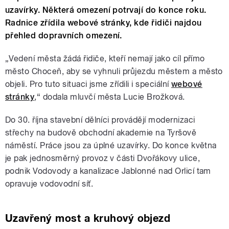
uzavírky. Některá omezení potrvají do konce roku.
Radnice zřídila webové stránky, kde řidiči najdou
přehled dopravních omezení.
„Vedení města žádá řidiče, kteří nemají jako cíl přímo
město Choceň, aby se vyhnuli průjezdu městem a město
objeli. Pro tuto situaci jsme zřídili i speciální
webové
stránky
,“ dodala mluvčí města Lucie Brožková.
Do 30. října stavební dělníci provádějí modernizaci
střechy na budově obchodní akademie na Tyršově
náměstí. Práce jsou za úplné uzavírky. Do konce května
je pak jednosměrný provoz v části Dvořákovy ulice,
podnik Vodovody a kanalizace Jablonné nad Orlicí tam
opravuje vodovodní síť.
Uzavřený most a kruhový objezd