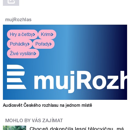
mujRozhlas
Hry a četby
Krimi
Pohádky
Pořady
Živé vysílání
Audiosvět Českého rozhlasu na jednom místě
MOHLO BY VÁS ZAJÍMAT
Choceň dokončila lesní tělocvičnu, má