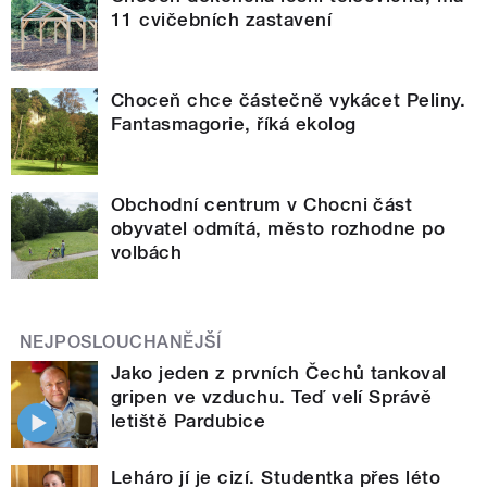
11 cvičebních zastavení
Choceň chce částečně vykácet Peliny.
Fantasmagorie, říká ekolog
Obchodní centrum v Chocni část
obyvatel odmítá, město rozhodne po
volbách
NEJPOSLOUCHANĚJŠÍ
Jako jeden z prvních Čechů tankoval
gripen ve vzduchu. Teď velí Správě
letiště Pardubice
Leháro jí je cizí. Studentka přes léto