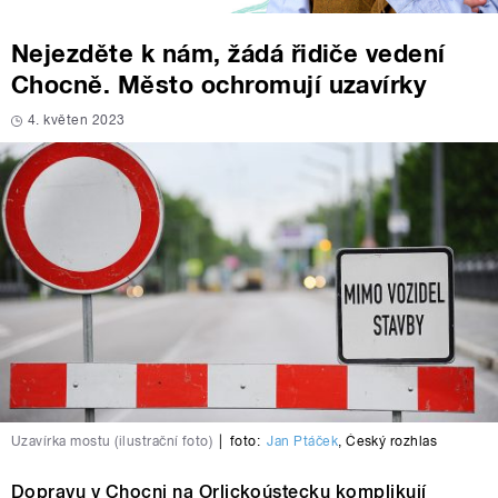
Nejezděte k nám, žádá řidiče vedení
Chocně. Město ochromují uzavírky
4. květen 2023
Uzavírka mostu (ilustrační foto)
|
foto:
Jan Ptáček
,
Český rozhlas
Dopravu v Chocni na Orlickoústecku komplikují