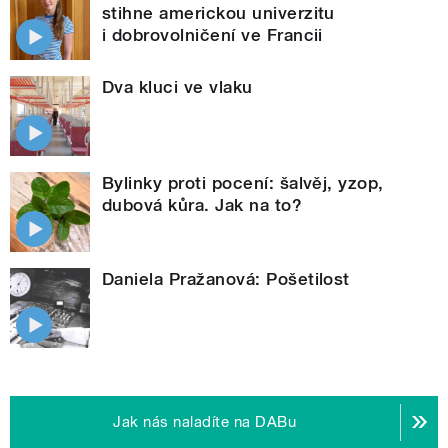
stihne americkou univerzitu
i dobrovolničení ve Francii
Dva kluci ve vlaku
Bylinky proti pocení: šalvěj, yzop,
dubová kůra. Jak na to?
Daniela Pražanová: Pošetilost
Jak nás naladíte na DABu