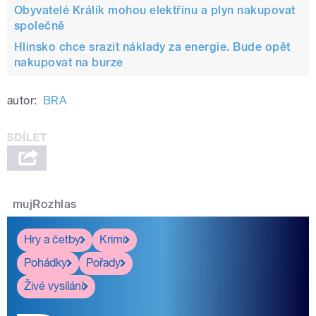
Obyvatelé Králík mohou elektřinu a plyn nakupovat
společně
Hlinsko chce srazit náklady za energie. Bude opět
nakupovat na burze
autor:
BRA
mujRozhlas
Hry a četby
Krimi
Pohádky
Pořady
Živé vysílání