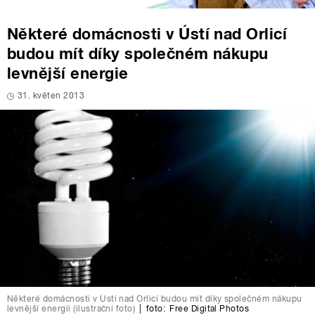
Některé domácnosti v Ústí nad Orlicí
budou mít díky společném nákupu
levnější energie
31. květen 2013
Některé domácnosti v Ústí nad Orlicí budou mít díky společném nákupu
levnější energii (ilustrační foto)
|
foto:
Free Digital Photos