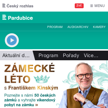
Přejít k hlavnímu obsahu
MENU
ŽIVĚ
PROGRAM
AUDIOARCHIV
KAMERY
Aktuální dění
Program
Pořady
Více
…