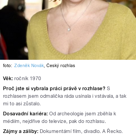
foto:
Zdeněk Novák
,
Český rozhlas
Věk:
ročník 1970
Proč jste si vybrala práci právě v rozhlase?
S
rozhlasem jsem odmalička ráda usínala i vstávala, a tak
mi to asi zůstalo.
Dosavadní kariéra:
Od archeologie jsem zběhla k
médiím, nejdříve do televize, pak do rozhlasu.
Zájmy a záliby:
Dokumentární film, divadlo. A Řecko.