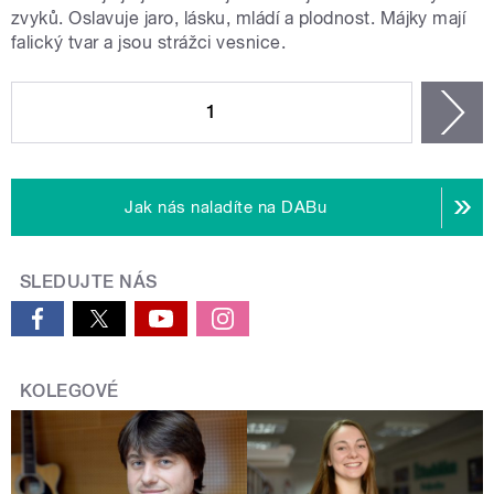
zvyků. Oslavuje jaro, lásku, mládí a plodnost. Májky mají
falický tvar a jsou strážci vesnice.
STRÁNKY
1
n
Jak nás naladíte na DABu
SLEDUJTE NÁS
KOLEGOVÉ