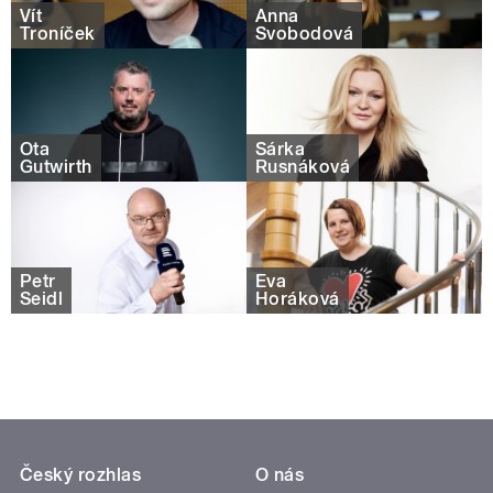
Vít
Anna
Troníček
Svobodová
Ota
Šárka
Gutwirth
Rusnáková
Petr
Eva
Seidl
Horáková
Český rozhlas
O nás