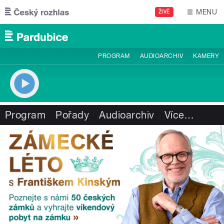
Přejít k hlavnímu obsahu
MENU
ŽIVĚ
PROGRAM
AUDIOARCHIV
KAMERY
Program
Pořady
Audioarchiv
Více
…