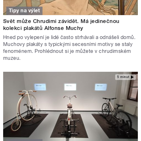
Tipy na výlet
Svět může Chrudimi závidět. Má jedinečnou
kolekci plakátů Alfonse Muchy
Hned po vylepení je lidé často strhávali a odnášeli domů.
Muchovy plakáty s typickými secesními motivy se staly
fenoménem. Prohlédnout si je můžete v chrudimském
muzeu.
5 minut