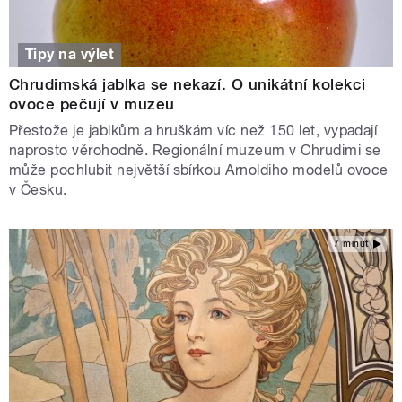
Tipy na výlet
Chrudimská jablka se nekazí. O unikátní kolekci
ovoce pečují v muzeu
Přestože je jablkům a hruškám víc než 150 let, vypadají
naprosto věrohodně. Regionální muzeum v Chrudimi se
může pochlubit největší sbírkou Arnoldiho modelů ovoce
v Česku.
7 minut