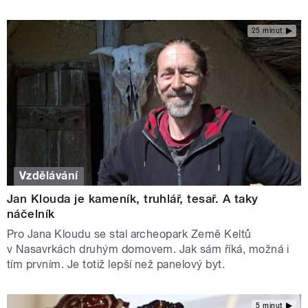
25 minut
Vzdělávání
Jan Klouda je kameník, truhlář, tesař. A taky
náčelník
Pro Jana Kloudu se stal archeopark Země Keltů
v Nasavrkách druhým domovem. Jak sám říká, možná i
tím prvním. Je totiž lepší než panelový byt.
5 minut