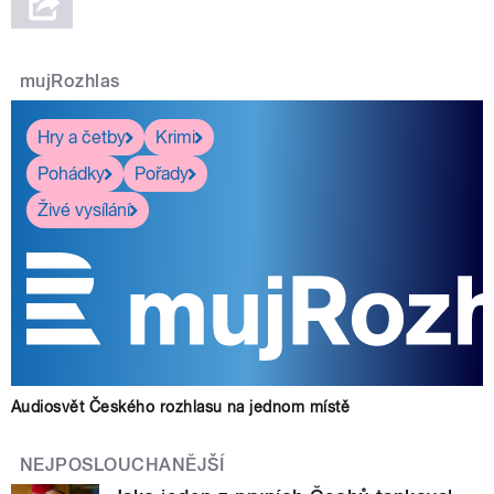
mujRozhlas
Hry a četby
Krimi
Pohádky
Pořady
Živé vysílání
Audiosvět Českého rozhlasu na jednom místě
NEJPOSLOUCHANĚJŠÍ