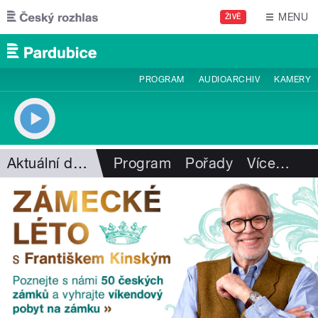
Přejít k hlavnímu obsahu
MENU
ŽIVĚ
PROGRAM
AUDIOARCHIV
KAMERY
Aktuální dění
Program
Pořady
Více
…