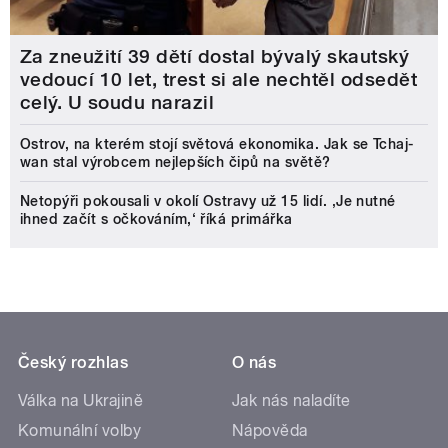
Za zneužití 39 dětí dostal bývalý skautský
vedoucí 10 let, trest si ale nechtěl odsedět
celý. U soudu narazil
Ostrov, na kterém stojí světová ekonomika. Jak se Tchaj-
wan stal výrobcem nejlepších čipů na světě?
Netopýři pokousali v okolí Ostravy už 15 lidí. ‚Je nutné
ihned začít s očkováním,‘ říká primářka
Český rozhlas
O nás
Válka na Ukrajině
Jak nás naladíte
Komunální volby
Nápověda