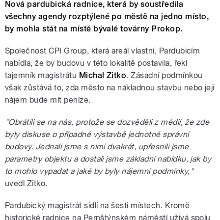
Nová pardubická radnice, která by soustředila
všechny agendy rozptýlené po městě na jedno místo,
by mohla stát na místě bývalé továrny Prokop.
Společnost CPI Group, která areál vlastní, Pardubicím
nabídla, že by budovu v této lokalitě postavila, řekl
tajemník magistrátu
Michal Zitko
. Zásadní podmínkou
však zůstává to, zda město na nákladnou stavbu nebo její
nájem bude mít peníze.
"Obrátili se na nás, protože se dozvěděli z médií, že zde
byly diskuse o případné výstavbě jednotné správní
budovy. Jednali jsme s nimi dvakrát, upřesnili jsme
parametry objektu a dostali jsme základní nabídku, jak by
to mohlo vypadat a jaké by byly nájemní podmínky,"
uvedl Zitko.
Pardubický magistrát sídlí na šesti místech. Kromě
historické radnice na Pernštýnském náměstí užívá spolu