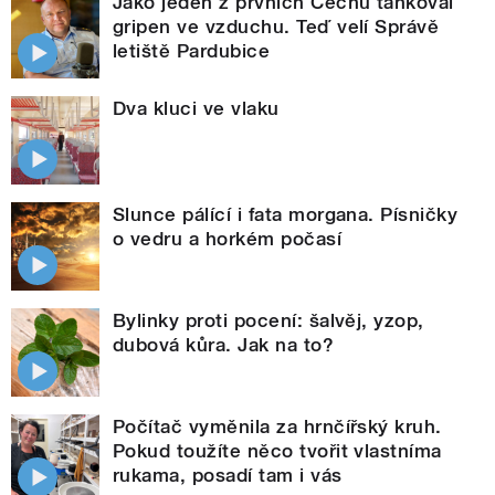
Jako jeden z prvních Čechů tankoval
gripen ve vzduchu. Teď velí Správě
letiště Pardubice
Dva kluci ve vlaku
Slunce pálící i fata morgana. Písničky
o vedru a horkém počasí
Bylinky proti pocení: šalvěj, yzop,
dubová kůra. Jak na to?
Počítač vyměnila za hrnčířský kruh.
Pokud toužíte něco tvořit vlastníma
rukama, posadí tam i vás