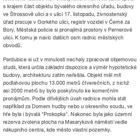
s krajem část objektu bývalého okresního úřadu, budovy
ve Štrossově ulici a v ulici 17. listopadu, živnostenský
úřad pracuje v Gorkého ulici, registr vozidel v Černé za
Bory. Městská policie si pronajímá prostory v Pernerově
ulici. K tomu je navíc dalších osm radnic městských
obvodů.
Pardubice si už v minulosti nechaly zpracovat objemovou
studii, která určila základní dispozice a výměr hypotetické
budovy, architekturu zatím neřešila. Objekt měl mít
podlahovou plochu 13.000 metrů čtverečních, z nichž
asi 2000 metrů by bylo poskytnuto ke komerčním
pronájmům. Podle dřívějších úvah radnice mohla stát
například za Domem hudby nebo u okresního soudu, ve
hře byla i bývalá "Prokopka". Nakonec byla jako územní
rezerva zvolena plocha na Masarykově náměstí vedle
nákupního centra, kde město vlastní pozemky.