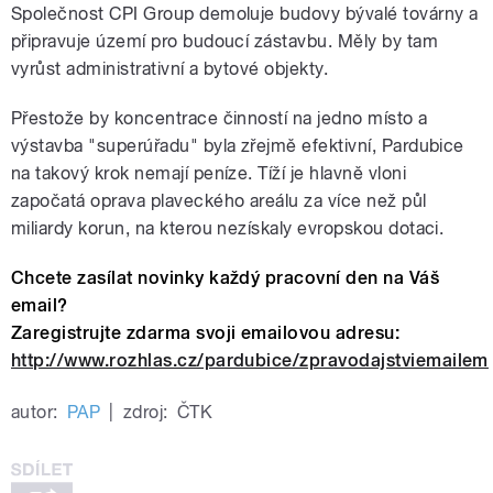
Společnost CPI Group demoluje budovy bývalé továrny a
připravuje území pro budoucí zástavbu. Měly by tam
vyrůst administrativní a bytové objekty.
Přestože by koncentrace činností na jedno místo a
výstavba "superúřadu" byla zřejmě efektivní, Pardubice
na takový krok nemají peníze. Tíží je hlavně vloni
započatá oprava plaveckého areálu za více než půl
miliardy korun, na kterou nezískaly evropskou dotaci.
Chcete zasílat novinky každý pracovní den na Váš
email?
Zaregistrujte zdarma svoji emailovou adresu:
http://www.rozhlas.cz/pardubice/zpravodajstviemailem
autor:
PAP
|
zdroj:
ČTK