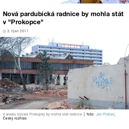
Nová pardubická radnice by mohla stát
v "Prokopce"
3. říjen 2011
V areálu bývalé Prokopky by mohla stát radnice
|
foto:
Jan Ptáček
,
Český rozhlas