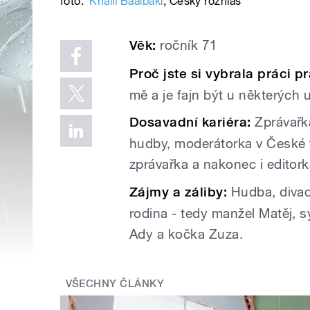
foto:
Khalil Baalbaki
,
Český rozhlas
Věk:
ročník 71
Proč jste si vybrala práci p
mě a je fajn být u některých u
Dosavadní kariéra:
Zprávařka
hudby, moderátorka v České t
zprávařka a nakonec i editor
Zájmy a záliby:
Hudba, divadl
rodina - tedy manžel Matěj, 
Ady a kočka Zuza.
VŠECHNY ČLÁNKY