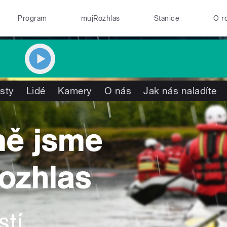
Program
mujRozhlas
Stanice
O r
isty
Lidé
Kamery
O nás
Jak nás naladíte