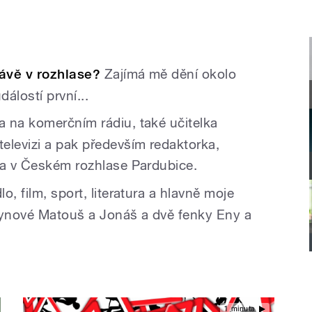
rávě v rozhlase?
Zajímá mě dění okolo
dálostí první...
 na komerčním rádiu, také učitelka
elevizi a pak především redaktorka,
ka v Českém rozhlase Pardubice.
o, film, sport, literatura a hlavně moje
synové Matouš a Jonáš a dvě fenky Eny a
1 minuta