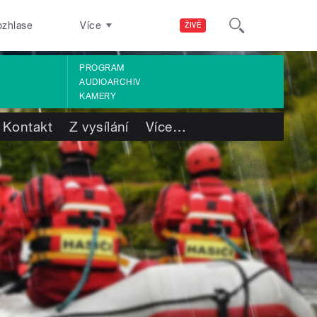
ozhlase
Více
ŽIVĚ
PROGRAM
AUDIOARCHIV
KAMERY
Kontakt
Z vysílání
Více
…