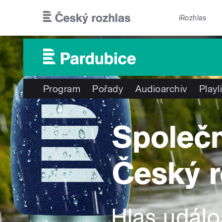
Přejít k hlavnímu obsahu
iRozhlas
Program
Pořady
Audioarchiv
Playl