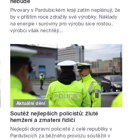
nebude
Pivovary v Pardubickém kraji zatím neplánují, že
by v příštím roce zdražily své výrobky. Náklady
na energie i suroviny pro výrobu sice rostou,
výrobci však nechtějí...
Aktuální dění
Soutěž nejlepších policistů: žluté
hemžení a zmatení řidiči
Nejlepší dopravní policisté z celé republiky v
Pardubicích za běžného provozu soutěžili v