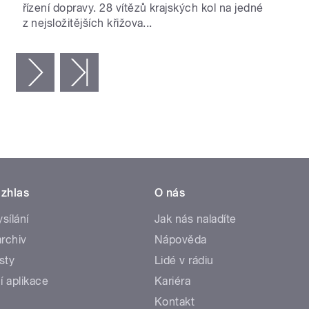
řízení dopravy. 28 vítězů krajských kol na jedné
z nejsložitějších křižova...
následující ›
poslední »
zhlas
O nás
ysílání
Jak nás naladíte
rchiv
Nápověda
sty
Lidé v rádiu
í aplikace
Kariéra
Kontakt