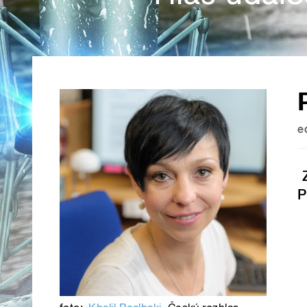
e
Z
P