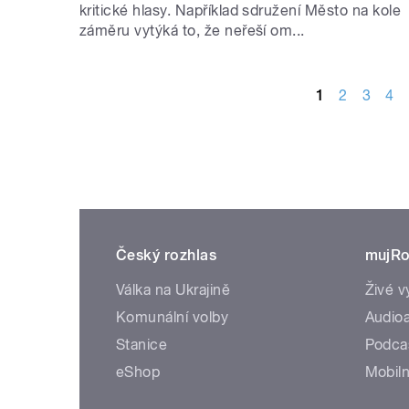
kritické hlasy. Například sdružení Město na kole
záměru vytýká to, že neřeší om...
STRÁNKY
1
2
3
4
Český rozhlas
mujRo
Válka na Ukrajině
Živé v
Komunální volby
Audioa
Stanice
Podca
eShop
Mobiln