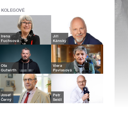
KOLEGOVÉ
Irena
Jiří
Fuchsová
Kánský
Ota
Viera
Gutwirth
Pavlasová
Josef
Petr
Černý
Seidl