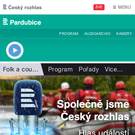
Přejít k hlavnímu obsahu
MENU
ŽIVĚ
PROGRAM
AUDIOARCHIV
KAMERY
Folk a country
Program
Pořady
Více
…