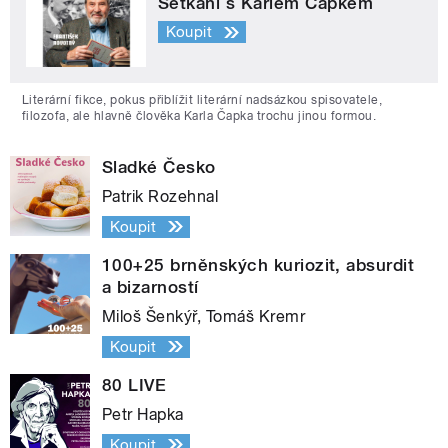
Setkání s Karlem Čapkem
Koupit
Literární fikce, pokus přiblížit literární nadsázkou spisovatele,
filozofa, ale hlavně člověka Karla Čapka trochu jinou formou.
Sladké Česko
Patrik Rozehnal
Koupit
100+25 brněnských kuriozit, absurdit
a bizarností
Miloš Šenkýř, Tomáš Kremr
Koupit
80 LIVE
Petr Hapka
Koupit