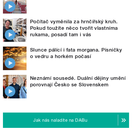
Počítač vyměnila za hrnčířský kruh.
Pokud toužíte něco tvořit vlastníma
rukama, posadí tam i vás
Slunce pálící i fata morgana. Písničky
o vedru a horkém počasí
Neznámí sousedé. Duální dějiny umění
porovnají Česko se Slovenskem
Jak nás naladíte na DABu