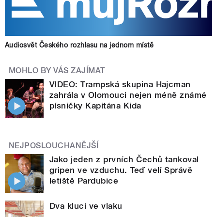
Audiosvět Českého rozhlasu na jednom místě
MOHLO BY VÁS ZAJÍMAT
VIDEO: Trampská skupina Hajcman
zahrála v Olomouci nejen méně známé
písničky Kapitána Kida
NEJPOSLOUCHANĚJŠÍ
Jako jeden z prvních Čechů tankoval
gripen ve vzduchu. Teď velí Správě
letiště Pardubice
Dva kluci ve vlaku