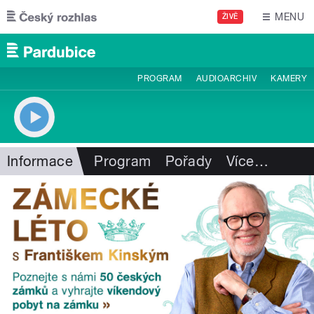
Přejít k hlavnímu obsahu
MENU
ŽIVĚ
PROGRAM
AUDIOARCHIV
KAMERY
Informace
Program
Pořady
Více
…