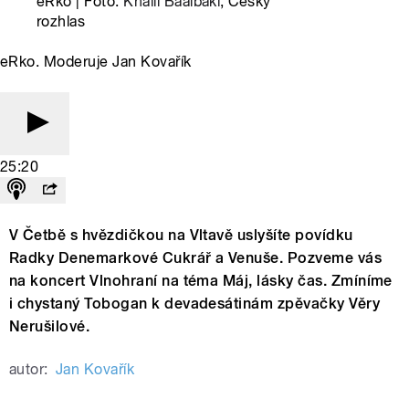
eRko | Foto:
Khalil Baalbaki
, Český
rozhlas
eRko. Moderuje Jan Kovařík
25:20
V Četbě s hvězdičkou na Vltavě uslyšíte povídku
Radky Denemarkové Cukrář a Venuše. Pozveme vás
na koncert Vlnohraní na téma Máj, lásky čas. Zmíníme
i chystaný Tobogan k devadesátinám zpěvačky Věry
Nerušilové.
autor:
Jan Kovařík