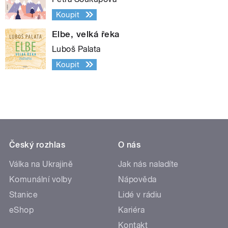
Koupit
Elbe, velká řeka
Luboš Palata
Koupit
Český rozhlas
O nás
Válka na Ukrajině
Jak nás naladíte
Komunální volby
Nápověda
Stanice
Lidé v rádiu
eShop
Kariéra
Kontakt