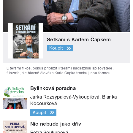
Setkání s Karlem Čapkem
Koupit
Literární fikce, pokus přiblížit literární nadsázkou spisovatele,
filozofa, ale hlavně člověka Karla Čapka trochu jinou formou.
Bylinková poradna
Jarka Rozsypalová-Vykoupilová, Blanka
Kocourková
Koupit
Nic nebude jako dřív
Petra Soukupová