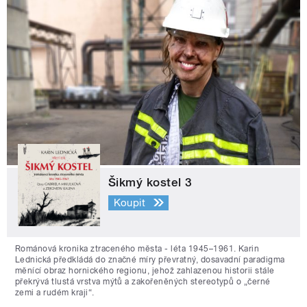
Šikmý kostel 3
Koupit
Románová kronika ztraceného města - léta 1945–1961. Karin
Lednická předkládá do značné míry převratný, dosavadní paradigma
měnící obraz hornického regionu, jehož zahlazenou historii stále
překrývá tlustá vrstva mýtů a zakořeněných stereotypů o „černé
zemi a rudém kraji“.