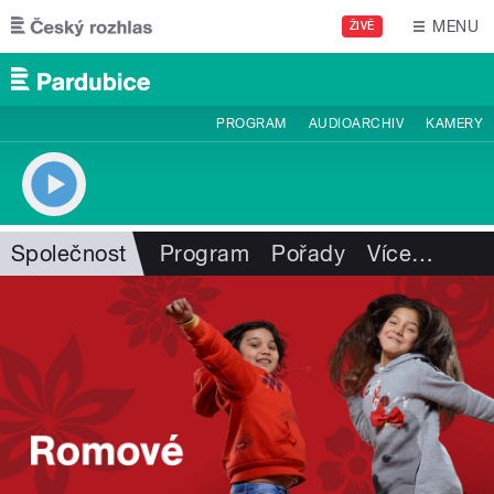
Přejít k hlavnímu obsahu
MENU
ŽIVĚ
PROGRAM
AUDIOARCHIV
KAMERY
Společnost
Program
Pořady
Více
…