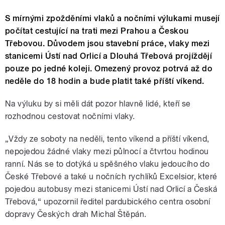
S mírnými zpožděními vlaků a nočními výlukami musejí
počítat cestující na trati mezi Prahou a Českou
Třebovou. Důvodem jsou stavební práce, vlaky mezi
stanicemi Ústí nad Orlicí a Dlouhá Třebová projíždějí
pouze po jedné koleji. Omezený provoz potrvá až do
neděle do 18 hodin a bude platit také příští víkend.
Na výluku by si měli dát pozor hlavně lidé, kteří se
rozhodnou cestovat nočními vlaky.
„Vždy ze soboty na neděli, tento víkend a příští víkend,
nepojedou žádné vlaky mezi půlnocí a čtvrtou hodinou
ranní. Nás se to dotýká u spěšného vlaku jedoucího do
České Třebové a také u nočních rychlíků Excelsior, které
pojedou autobusy mezi stanicemi Ústí nad Orlicí a Česká
Třebová,“ upozornil ředitel pardubického centra osobní
dopravy Českých drah Michal Štěpán.