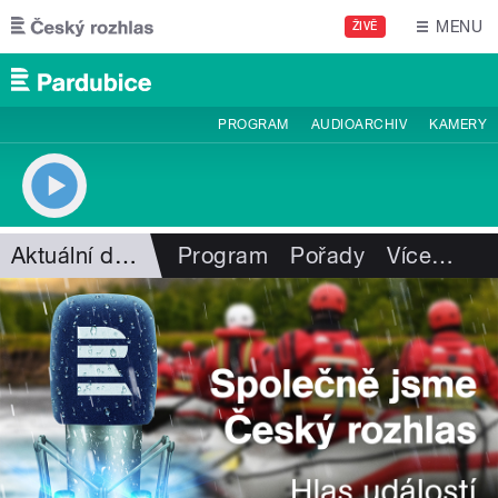
Přejít k hlavnímu obsahu
MENU
ŽIVĚ
PROGRAM
AUDIOARCHIV
KAMERY
Aktuální dění
Program
Pořady
Více
…