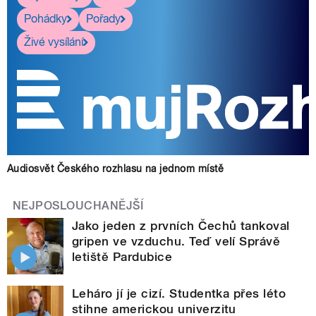
Pohádky
Pořady
Živé vysílání
Audiosvět Českého rozhlasu na jednom místě
NEJPOSLOUCHANĚJŠÍ
Jako jeden z prvních Čechů tankoval
gripen ve vzduchu. Teď velí Správě
letiště Pardubice
Leháro jí je cizí. Studentka přes léto
stihne americkou univerzitu