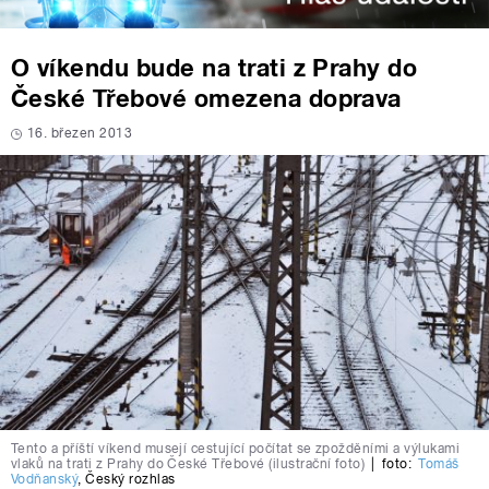
O víkendu bude na trati z Prahy do
České Třebové omezena doprava
16. březen 2013
Tento a příští víkend musejí cestující počítat se zpožděními a výlukami
vlaků na trati z Prahy do České Třebové (ilustrační foto)
|
foto:
Tomáš
Vodňanský
,
Český rozhlas