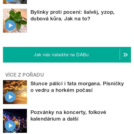
Bylinky proti pocení: šalvěj, yzop,
dubová kůra. Jak na to?
Jak nás naladíte na DABu
VÍCE Z POŘADU
Slunce pálící i fata morgana. Písničky
o vedru a horkém počasí
Pozvánky na koncerty, folkové
kalendárium a další