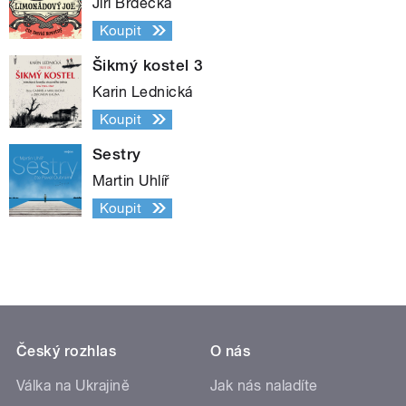
Jiří Brdečka
Koupit
Šikmý kostel 3
Karin Lednická
Koupit
Sestry
Martin Uhlíř
Koupit
Český rozhlas
O nás
Válka na Ukrajině
Jak nás naladíte