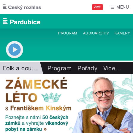
Přejít k hlavnímu obsahu
MENU
ŽIVĚ
PROGRAM
AUDIOARCHIV
KAMERY
Folk a country
Program
Pořady
Více
…