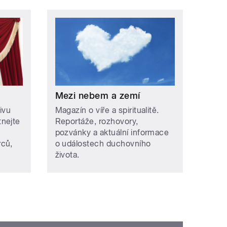
Mezi nebem a zemí
ivu
Magazín o víře a spiritualitě.
nejte
Reportáže, rozhovory,
pozvánky a aktuální informace
rců,
o událostech duchovního
života.