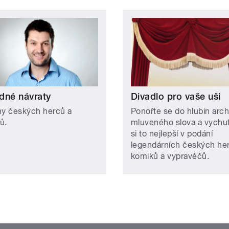
dné návraty
Divadlo pro vaše uši
hy českých herců a
Ponořte se do hlubin arch
ů.
mluveného slova a vychut
si to nejlepší v podání
legendárních českých he
komiků a vypravěčů.