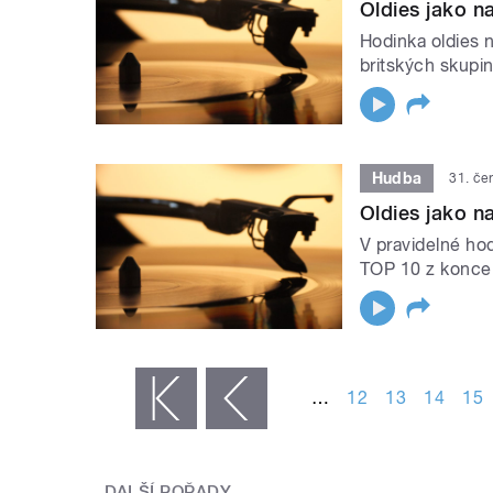
Oldies jako na
Hodinka oldies n
britských skupi
Hudba
31. če
Oldies jako na
V pravidelné hod
TOP 10 z konce
STRÁNKY
…
12
13
14
15
« první
‹ předchozí
DALŠÍ POŘADY