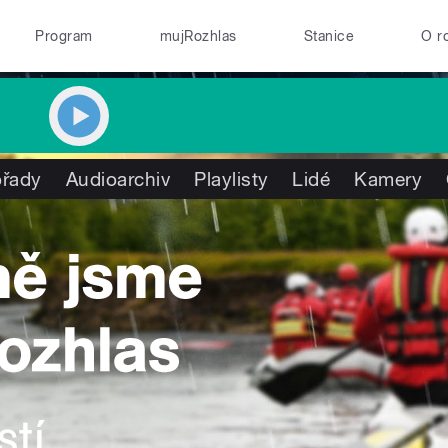
Program
mujRozhlas
Stanice
O r
řady
Audioarchiv
Playlisty
Lidé
Kamery