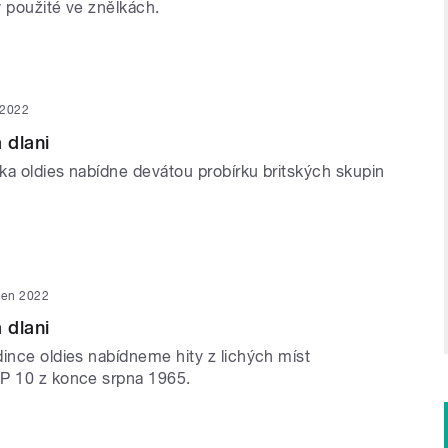
y použité ve znělkách.
í 2022
 dlani
ka oldies nabídne devátou probírku britských skupin
pen 2022
 dlani
dince oldies nabídneme hity z lichých míst
P 10 z konce srpna 1965.