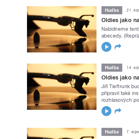
Hudba
21. sr
Oldies jako na
Nabídneme tento
abecedy. (Reprí
Hudba
14. sr
Oldies jako na
Jiří Tieftrunk b
připravil také i
rozhlasových po
Hudba
7. srp