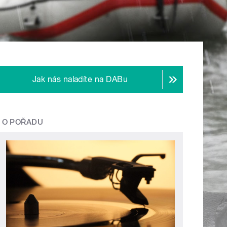
Jak nás naladíte na DABu
O POŘADU