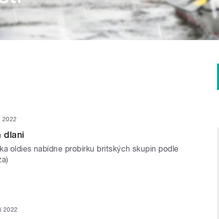
en 2022
 dlani
ka oldies nabídne probírku britských skupin podle
za)
ří 2022