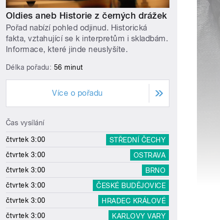
Oldies aneb Historie z černých drážek
Pořad nabízí pohled odjinud. Historická
fakta, vztahující se k interpretům i skladbám.
Informace, které jinde neuslyšíte.
Délka pořadu:
56 minut
Více o pořadu
Čas vysílání
čtvrtek 3:00
STŘEDNÍ ČECHY
čtvrtek 3:00
OSTRAVA
čtvrtek 3:00
BRNO
čtvrtek 3:00
ČESKÉ BUDĚJOVICE
čtvrtek 3:00
HRADEC KRÁLOVÉ
čtvrtek 3:00
KARLOVY VARY