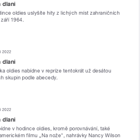
 dlani
ince oldies uslyšíte hity z lichých míst zahraničních
září 1964.
ří 2022
 dlani
ka oldies nabídne v repríze tentokrát už desátou
ých skupin podle abecedy.
ří 2022
 dlani
abídne v hodince oldies, kromě porovnávání, také
 americkém filmu „Na nože", nahrávky Nancy Wilson