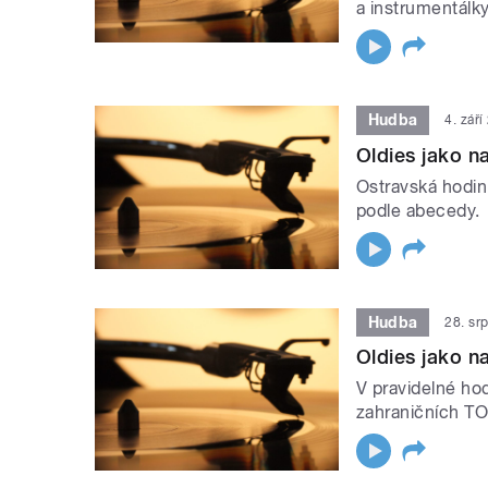
a instrumentálk
Hudba
4. zář
Oldies jako na
Ostravská hodin
podle abecedy.
Hudba
28. sr
Oldies jako na
V pravidelné ho
zahraničních TO