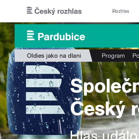
Přejít k hlavnímu obsahu
iRozhlas
Oldies jako na dlani
Program
Po