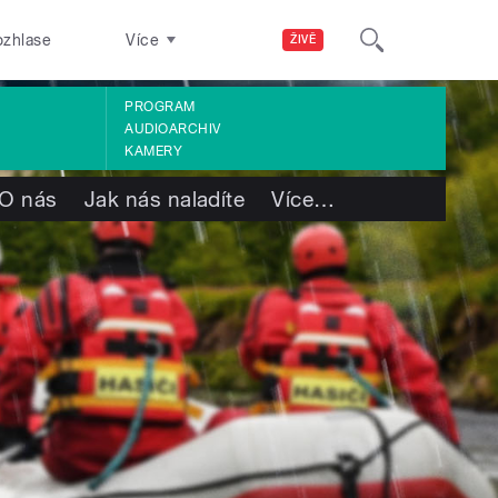
ozhlase
Více
ŽIVĚ
PROGRAM
AUDIOARCHIV
KAMERY
O nás
Jak nás naladíte
Více
…