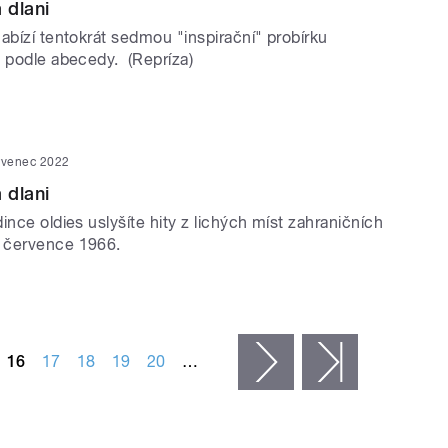
 dlani
abízí tentokrát sedmou "inspirační" probírku
n podle abecedy. (Repríza)
rvenec 2022
 dlani
ince oldies uslyšíte hity z lichých míst zahraničních
 července 1966.
16
17
18
19
20
…
následující ›
poslední »