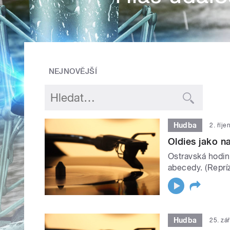
NEJNOVĚJŠÍ
Hudba
2. říj
Oldies jako na
Ostravská hodin
abecedy. (Reprí
Hudba
25. zá