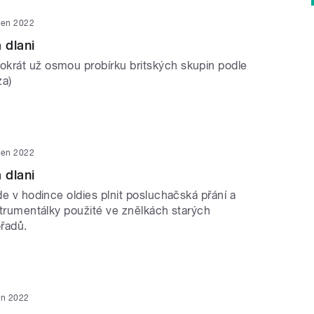
pen 2022
 dlani
krát už osmou probírku britských skupin podle
za)
pen 2022
 dlani
ude v hodince oldies plnit posluchačská přání a
nstrumentálky použité ve znělkách starých
řadů.
en 2022