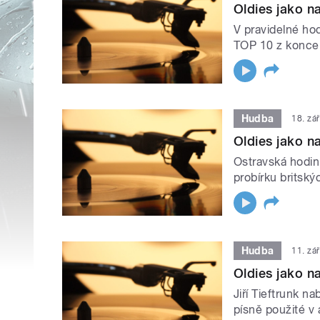
Oldies jako na
V pravidelné hod
TOP 10 z konce 
Hudba
18. zá
Oldies jako na
Ostravská hodin
probírku britsk
Hudba
11. zá
Oldies jako na
Jiří Tieftrunk n
písně použité v