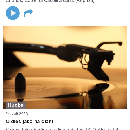
Charles, Caterina Caselli a další. (Repríza)
Hudba
24. září 2023
Oldies jako na dlani
V pravidelné hodince oldies nabídne Jiří Tieftrunk hity