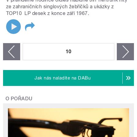
ze zahraničních singlových žebříčků a ukázky z
TOP10 LP desek z konce září 1967.
STRÁNKY
10
n
zí
Jak nás naladíte na DABu
O POŘADU