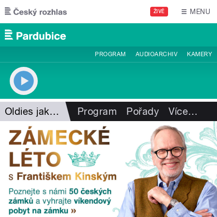
Přejít k hlavnímu obsahu
MENU
ŽIVĚ
PROGRAM
AUDIOARCHIV
KAMERY
Oldies jako na dlani
Program
Pořady
Více
…