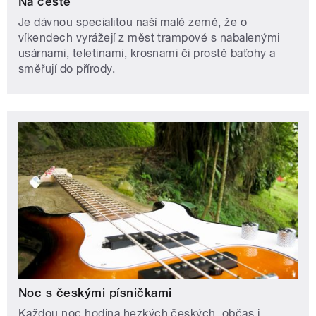
Na cestě
Je dávnou specialitou naší malé země, že o
víkendech vyrážejí z měst trampové s nabalenými
usárnami, teletinami, krosnami či prostě baťohy a
směřují do přírody.
Noc s českými písničkami
Každou noc hodina hezkých českých, občas i