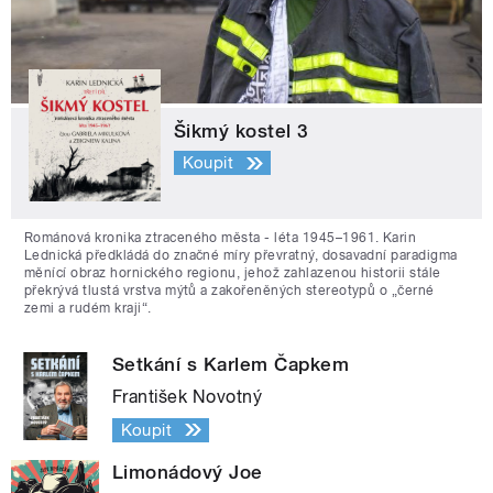
Šikmý kostel 3
Koupit
Románová kronika ztraceného města - léta 1945–1961. Karin
Lednická předkládá do značné míry převratný, dosavadní paradigma
měnící obraz hornického regionu, jehož zahlazenou historii stále
překrývá tlustá vrstva mýtů a zakořeněných stereotypů o „černé
zemi a rudém kraji“.
Setkání s Karlem Čapkem
František Novotný
Koupit
Limonádový Joe