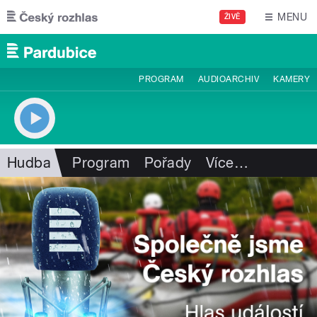
Přejít k hlavnímu obsahu
MENU
ŽIVĚ
PROGRAM
AUDIOARCHIV
KAMERY
Hudba
Program
Pořady
Více
…