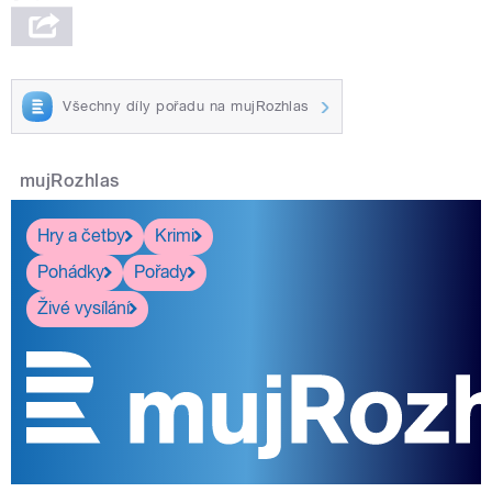
Všechny díly pořadu na mujRozhlas
mujRozhlas
Hry a četby
Krimi
Pohádky
Pořady
Živé vysílání