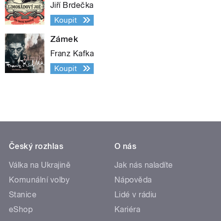
Jiří Brdečka
Koupit
Zámek
Franz Kafka
Koupit
Český rozhlas
O nás
Válka na Ukrajině
Jak nás naladíte
Komunální volby
Nápověda
Stanice
Lidé v rádiu
eShop
Kariéra