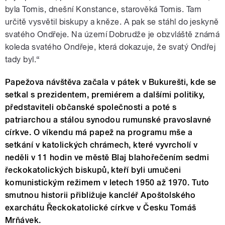
byla Tomis, dnešní Konstance, starověká Tomis. Tam
určitě vysvětil biskupy a kněze. A pak se stáhl do jeskyně
svatého Ondřeje. Na území Dobrudže je obzvláště známá
koleda svatého Ondřeje, která dokazuje, že svatý Ondřej
tady byl.“
Papežova návštěva začala v pátek v Bukurešti, kde se
setkal s prezidentem, premiérem a dalšími politiky,
představiteli občanské společnosti a poté s
patriarchou a stálou synodou rumunské pravoslavné
církve. O víkendu má papež na programu mše a
setkání v katolických chrámech, které vyvrcholí v
neděli v 11 hodin ve městě Blaj blahořečením sedmi
řeckokatolických biskupů, kteří byli umučeni
komunistickým režimem v letech 1950 až 1970. Tuto
smutnou historii přibližuje kancléř Apoštolského
exarchátu Řeckokatolické církve v Česku Tomáš
Mrňávek.