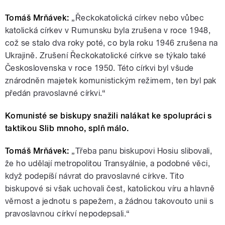
Tomáš Mrňávek:
„Řeckokatolická církev nebo vůbec
katolická církev v Rumunsku byla zrušena v roce 1948,
což se stalo dva roky poté, co byla roku 1946 zrušena na
Ukrajině. Zrušení Řeckokatolické církve se týkalo také
Československa v roce 1950. Této církvi byl všude
znárodněn majetek komunistickým režimem, ten byl pak
předán pravoslavné církvi.“
Komunisté se biskupy snažili nalákat ke spolupráci s
taktikou Slib mnoho, splň málo.
Tomáš Mrňávek:
„Třeba panu biskupovi Hosiu slibovali,
že ho udělají metropolitou Transyálnie, a podobné věci,
když podepíší návrat do pravoslavné církve. Tito
biskupové si však uchovali čest, katolickou víru a hlavně
věrnost a jednotu s papežem, a žádnou takovouto unii s
pravoslavnou církví nepodepsali.“