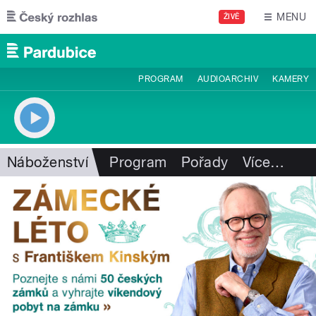
Přejít k hlavnímu obsahu
MENU
ŽIVĚ
PROGRAM
AUDIOARCHIV
KAMERY
Náboženství
Program
Pořady
Více
…