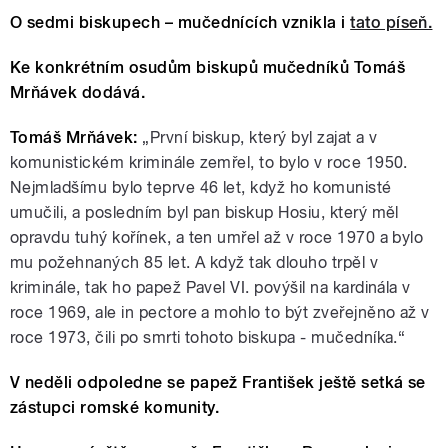
O sedmi biskupech – mučednících vznikla i
tato píseň.
Ke konkrétním osudům biskupů mučedníků Tomáš
Mrňávek dodává.
Tomáš Mrňávek:
„První biskup, který byl zajat a v
komunistickém kriminále zemřel, to bylo v roce 1950.
Nejmladšímu bylo teprve 46 let, když ho komunisté
umučili, a posledním byl pan biskup Hosiu, který měl
opravdu tuhý kořínek, a ten umřel až v roce 1970 a bylo
mu požehnaných 85 let. A když tak dlouho trpěl v
kriminále, tak ho papež Pavel VI. povýšil na kardinála v
roce 1969, ale in pectore a mohlo to být zveřejněno až v
roce 1973, čili po smrti tohoto biskupa - mučedníka.“
V neděli odpoledne se papež František ještě setká se
zástupci romské komunity.