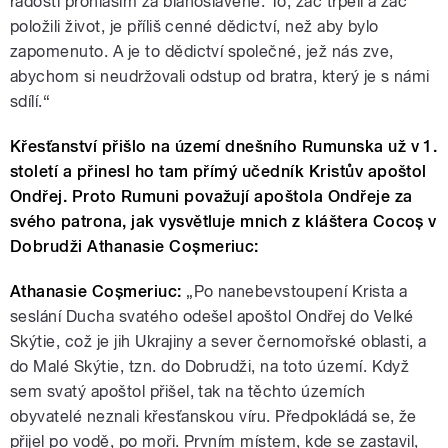
radostí prohlásím za blahoslavené. To, zač trpěli a zač
položili život, je příliš cenné dědictví, než aby bylo
zapomenuto. A je to dědictví společné, jež nás zve,
abychom si neudržovali odstup od bratra, který je s námi
sdílí.“
Křesťanství přišlo na území dnešního Rumunska už v 1.
století a přinesl ho tam přímý učedník Kristův apoštol
Ondřej. Proto Rumuni považují apoštola Ondřeje za
svého patrona, jak vysvětluje mnich z kláštera Cocoş v
Dobrudži Athanasie Coşmeriuc:
Athanasie Coşmeriuc:
„Po nanebevstoupení Krista a
seslání Ducha svatého odešel apoštol Ondřej do Velké
Skýtie, což je jih Ukrajiny a sever černomořské oblasti, a
do Malé Skýtie, tzn. do Dobrudži, na toto území. Když
sem svatý apoštol přišel, tak na těchto územích
obyvatelé neznali křesťanskou víru. Předpokládá se, že
přijel po vodě, po moři. Prvním místem, kde se zastavil,