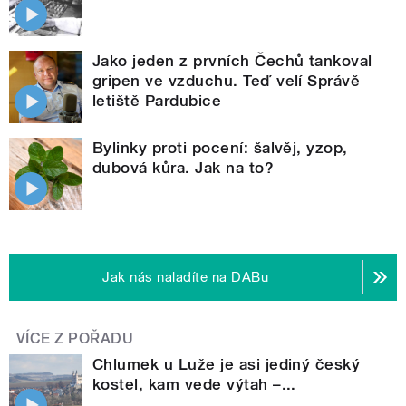
Jako jeden z prvních Čechů tankoval
gripen ve vzduchu. Teď velí Správě
letiště Pardubice
Bylinky proti pocení: šalvěj, yzop,
dubová kůra. Jak na to?
Jak nás naladíte na DABu
VÍCE Z POŘADU
Chlumek u Luže je asi jediný český
kostel, kam vede výtah –...