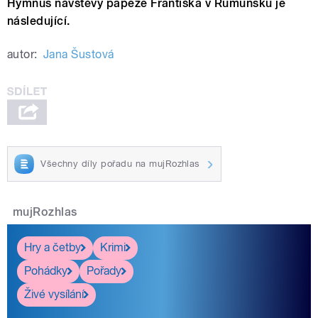
Hymnus návštěvy papeže Františka v Rumunsku je
následující.
autor:
Jana Šustová
Všechny díly pořadu na mujRozhlas
mujRozhlas
Hry a četby
Krimi
Pohádky
Pořady
Živé vysílání