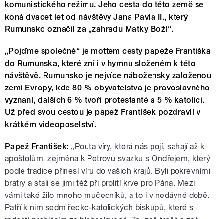
komunistického režimu. Jeho cesta do této země se
koná dvacet let od návštěvy Jana Pavla II., který
Rumunsko označil za „zahradu Matky Boží“.
„Pojďme společně“ je mottem cesty papeže Františka
do Rumunska, které zní i v hymnu složeném k této
návštěvě. Rumunsko je nejvíce nábožensky založenou
zemí Evropy, kde 80 % obyvatelstva je pravoslavného
vyznaní, dalších 6 % tvoří protestanté a 5 % katolíci.
Už před svou cestou je papež František pozdravil v
krátkém videoposelství.
Papež František:
„Pouta víry, která nás pojí, sahají až k
apoštolům, zejména k Petrovu svazku s Ondřejem, který
podle tradice přinesl víru do vašich krajů. Byli pokrevními
bratry a stali se jimi též při prolití krve pro Pána. Mezi
vámi také žilo mnoho mučedníků, a to i v nedávné době.
Patří k nim sedm řecko-katolických biskupů, které s