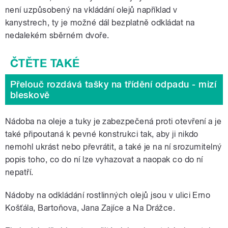
není uzpůsobený na vkládání olejů například v
kanystrech, ty je možné dál bezplatně odkládat na
nedalekém sběrném dvoře.
Přelouč rozdává tašky na třídění odpadu - mizí
bleskově
Nádoba na oleje a tuky je zabezpečená proti otevření a je
také připoutaná k pevné konstrukci tak, aby ji nikdo
nemohl ukrást nebo převrátit, a také je na ní srozumitelný
popis toho, co do ní lze vyhazovat a naopak co do ní
nepatří.
Nádoby na odkládání rostlinných olejů jsou v ulici Erno
Košťála, Bartoňova, Jana Zajíce a Na Drážce.