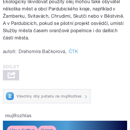
Ekologicky likvidovat použitý olej mohou také obyvatel
několika měst a obcí Pardubického kraje, například v
Žamberku, Svitavách, Chrudimi, Skutči nebo v Běstvině.
A v Pardubicích, pokud se pilotní projekt osvědčí, umístí
Služby města časem oranžové popelnice i do dalších
částí města.
autoři:
Drahomíra Bačkorová
,
ČTK
Všechny díly pořadu na mujRozhlas
mujRozhlas