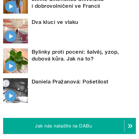
i dobrovolničení ve Francii
Dva kluci ve vlaku
Bylinky proti pocení: šalvěj, yzop,
dubová kůra. Jak na to?
Daniela Pražanová: Pošetilost
Jak nás naladíte na DABu