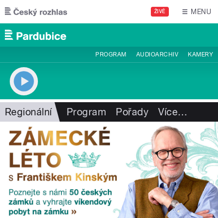
Přejít k hlavnímu obsahu
MENU
ŽIVĚ
PROGRAM
AUDIOARCHIV
KAMERY
Regionální
Program
Pořady
Více
…