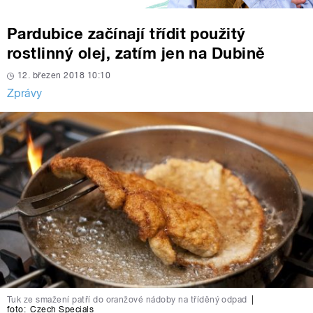
Pardubice začínají třídit použitý
rostlinný olej, zatím jen na Dubině
12. březen 2018 10:10
Zprávy
Tuk ze smažení patří do oranžové nádoby na tříděný odpad
|
foto:
Czech Specials