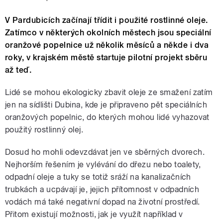
V Pardubicích začínají třídit i použité rostlinné oleje.
Zatímco v některých okolních městech jsou speciální
oranžové popelnice už několik měsíců a někde i dva
roky, v krajském městě startuje pilotní projekt sběru
až teď.
Lidé se mohou ekologicky zbavit oleje ze smažení zatím
jen na sídlišti Dubina, kde je připraveno pět speciálních
oranžových popelnic, do kterých mohou lidé vyhazovat
použitý rostlinný olej.
Dosud ho mohli odevzdávat jen ve sběrných dvorech.
Nejhorším řešením je vylévání do dřezu nebo toalety,
odpadní oleje a tuky se totiž sráží na kanalizačních
trubkách a ucpávají je, jejich přítomnost v odpadních
vodách má také negativní dopad na životní prostředí.
Přitom existují možnosti, jak je využít například v