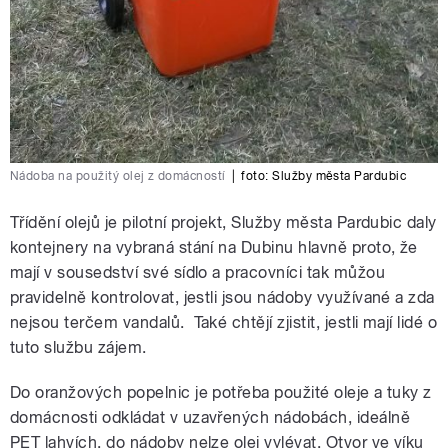
Nádoba na použitý olej z domácností
|
foto: Služby města Pardubic
Třídění olejů je pilotní projekt, Služby města Pardubic daly
kontejnery na vybraná stání na Dubinu hlavně proto, že
mají v sousedství své sídlo a pracovníci tak můžou
pravidelně kontrolovat, jestli jsou nádoby využívané a zda
nejsou terčem vandalů. Také chtějí zjistit, jestli mají lidé o
tuto službu zájem.
Do oranžových popelnic je potřeba použité oleje a tuky z
domácnosti odkládat v uzavřených nádobách, ideálně
PET lahvích, do nádoby nelze olej vylévat. Otvor ve víku