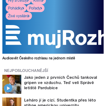
Hry a četby
Krimi
Pohádky
Pořady
Živé vysílání
Audiosvět Českého rozhlasu na jednom místě
NEJPOSLOUCHANĚJŠÍ
Jako jeden z prvních Čechů tankoval
gripen ve vzduchu. Teď velí Správě
letiště Pardubice
Leháro jí je cizí. Studentka přes léto
stihne americkou univerzitu