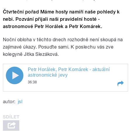
Čtvrteční pořad Máme hosty namíří naše pohledy k
nebi. Pozvání přijali naši pravidelní hosté -
astronomové Petr Horálek a Petr Komárek.
Noční obloha v těchto dnech rozhodně není skoupá na
zajímavé úkazy. Posuďte sami. K poslechu vás zve
kolegyně Jitka Slezáková.
Petr Horálek, Petr Komárek - aktuální
astronomické jevy
36:38
Play /
Petr Horálek, Petr Komárek - aktuální astronomické jevy
autor:
jsl