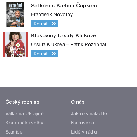
Setkání s Karlem Čapkem
František Novotný
Koupit
Klukoviny Uršuly Klukové
Uršula Kluková – Patrik Rozehnal
Koupit
Český rozhlas
O nás
Válka na Ukrajině
Jak nás naladíte
Komunální volby
Nápověda
Stanice
Lidé v rádiu