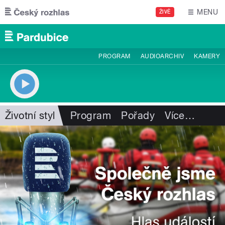
Přejít k hlavnímu obsahu
MENU
ŽIVĚ
PROGRAM
AUDIOARCHIV
KAMERY
Životní styl
Program
Pořady
Více
…