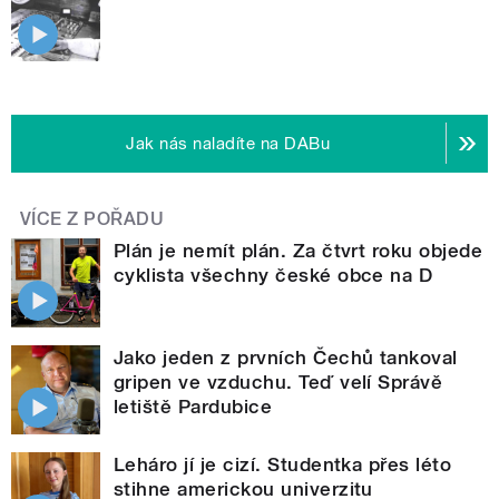
Jak nás naladíte na DABu
VÍCE Z POŘADU
Plán je nemít plán. Za čtvrt roku objede
cyklista všechny české obce na D
Jako jeden z prvních Čechů tankoval
gripen ve vzduchu. Teď velí Správě
letiště Pardubice
Leháro jí je cizí. Studentka přes léto
stihne americkou univerzitu