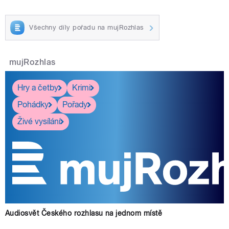
Všechny díly pořadu na mujRozhlas
pause
mujRozhlas
Hry a četby
Krimi
Pohádky
Pořady
Živé vysílání
Audiosvět Českého rozhlasu na jednom místě