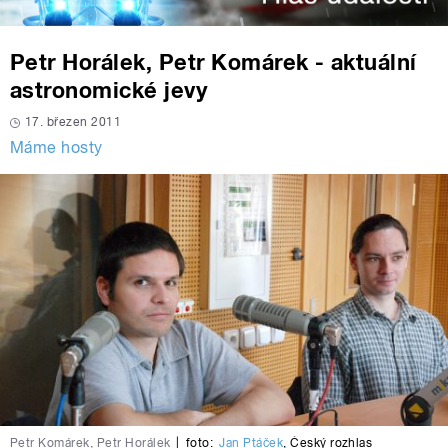
Petr Horálek, Petr Komárek - aktuální
astronomické jevy
17. březen 2011
Máme hosty
Petr Komárek, Petr Horálek
|
foto:
Jan Ptáček
,
Český rozhlas