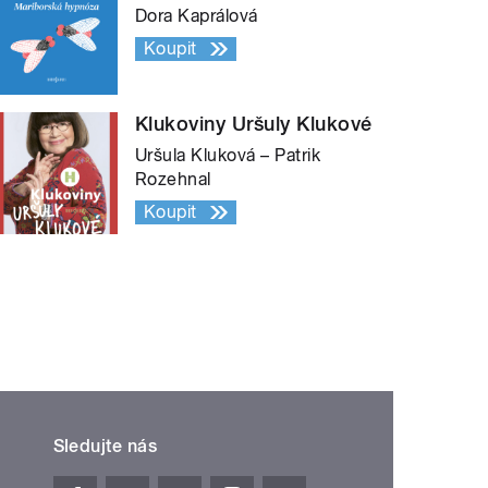
Dora Kaprálová
Koupit
Klukoviny Uršuly Klukové
Uršula Kluková – Patrik
Rozehnal
Koupit
Sledujte nás