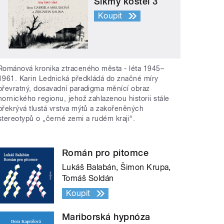
Šikmý kostel 3
Koupit
Románová kronika ztraceného města - léta 1945–
1961. Karin Lednická předkládá do značné míry
převratný, dosavadní paradigma měnící obraz
hornického regionu, jehož zahlazenou historii stále
překrývá tlustá vrstva mýtů a zakořeněných
stereotypů o „černé zemi a rudém kraji“.
Román pro pitomce
Lukáš Balabán, Šimon Krupa,
Tomáš Soldán
Koupit
Mariborská hypnóza