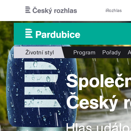
Přejít k hlavnímu obsahu
iRozhlas
Životní styl
Program
Pořady
A