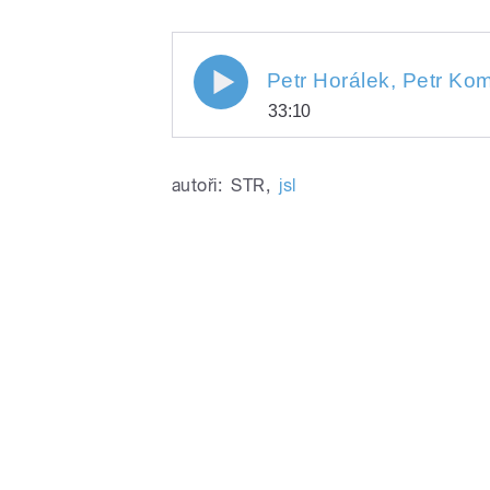
33:10
Play
Petr Horálek, Petr Komárek -
autoři:
STR
,
jsl
/