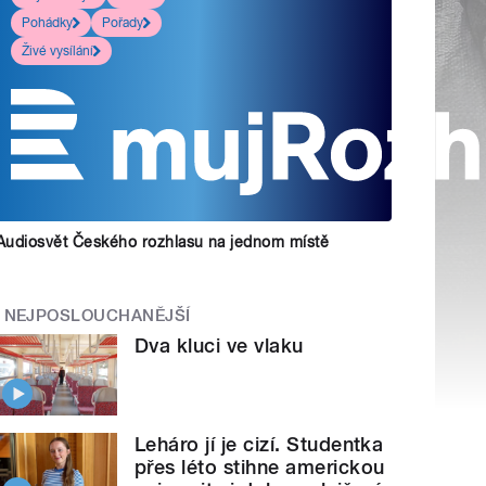
Pohádky
Pořady
Živé vysílání
Audiosvět Českého rozhlasu na jednom místě
NEJPOSLOUCHANĚJŠÍ
Dva kluci ve vlaku
Leháro jí je cizí. Studentka
přes léto stihne americkou