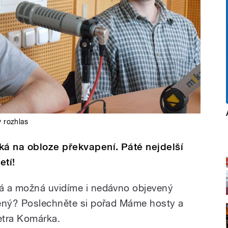
 rozhlas
ká na obloze překvapení. Páté nejdelší
etí!
á a možná uvidíme i nedávno objevený
bený? Poslechněte si pořad Máme hosty a
etra Komárka.