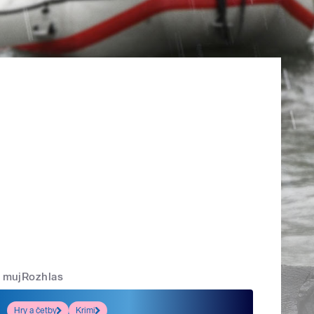
mujRozhlas
Hry a četby
Krimi