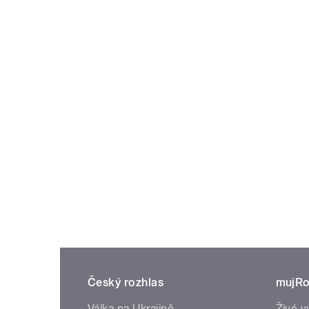
Český rozhlas
mujRo
Válka na Ukrajině
Živé v