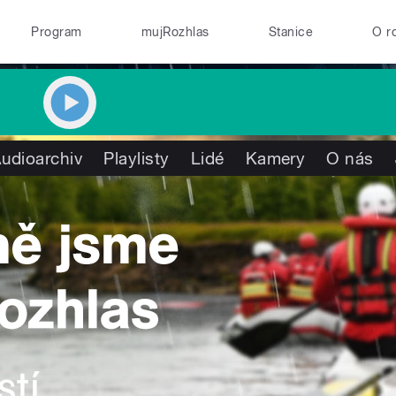
Program
mujRozhlas
Stanice
O r
udioarchiv
Playlisty
Lidé
Kamery
O nás