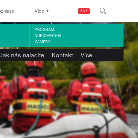
ozhlase
Více
ŽIVĚ
PROGRAM
AUDIOARCHIV
KAMERY
Jak nás naladíte
Kontakt
Více
…