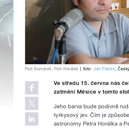
Petr Komárek, Petr Horálek
|
foto:
Jan Ptáček
,
Český
Ve středu 15. června nás če
zatmění Měsíce v tomto stol
Jeho barva bude podivně rud
tyrkysový jev. Čím je způso
astronomy Petra Horálka a P