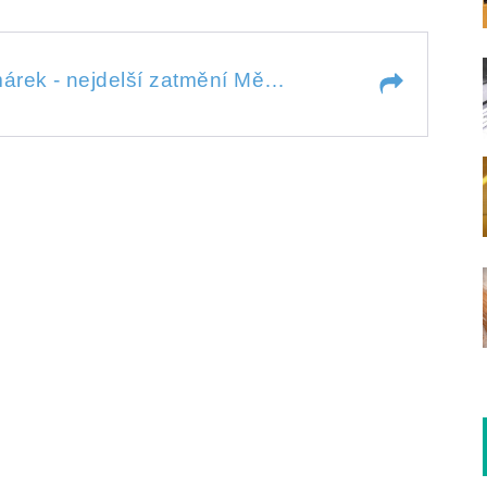
Petr Horálek, Petr Komárek - nejdelší zatmění Měsíce
 nejdelší zatmění Měsíce