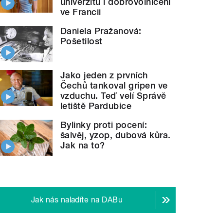
univerzitu i dobrovolničení
ve Francii
Daniela Pražanová:
Pošetilost
Jako jeden z prvních
Čechů tankoval gripen ve
vzduchu. Teď velí Správě
letiště Pardubice
Bylinky proti pocení:
šalvěj, yzop, dubová kůra.
Jak na to?
Jak nás naladíte na DABu