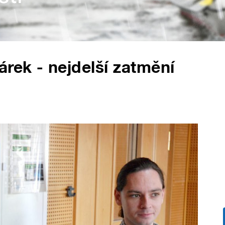
árek - nejdelší zatmění