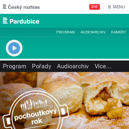
Přejít k hlavnímu obsahu
MENU
ŽIVĚ
PROGRAM
AUDIOARCHIV
KAMERY
Program
Pořady
Audioarchiv
Více
…