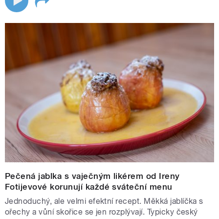
Pečená jablka s vaječným likérem od Ireny
Fotijevové korunují každé sváteční menu
Jednoduchý, ale velmi efektní recept. Měkká jablíčka s
ořechy a vůní skořice se jen rozplývají. Typicky český