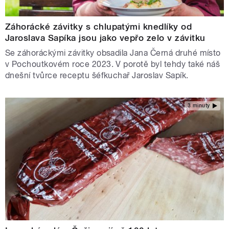
Záhorácké závitky s chlupatými knedlíky od
Jaroslava Sapíka jsou jako vepřo zelo v závitku
Se záhoráckými závitky obsadila Jana Černá druhé místo
v Pochoutkovém roce 2023. V porotě byl tehdy také náš
dnešní tvůrce receptu šéfkuchař Jaroslav Sapík.
3 minuty