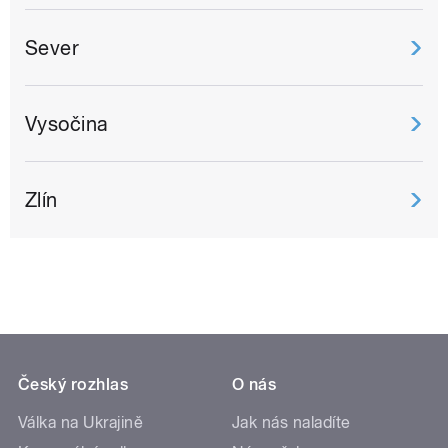
Sever
Vysočina
Zlín
Český rozhlas
O nás
Válka na Ukrajině
Jak nás naladíte