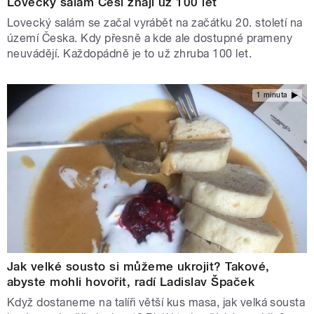
Lovecký salám Češi znají už 100 let
Lovecký salám se začal vyrábět na začátku 20. století na
území Česka. Kdy přesně a kde ale dostupné prameny
neuvádějí. Každopádně je to už zhruba 100 let.
1 minuta
Jak velké sousto si můžeme ukrojit? Takové,
abyste mohli hovořit, radí Ladislav Špaček
Když dostaneme na talíři větší kus masa, jak velká sousta