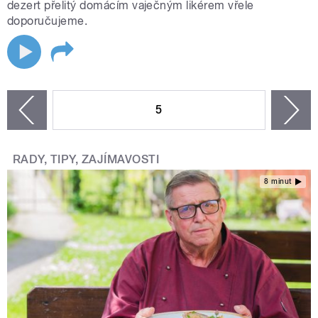
dezert přelitý domácím vaječným likérem vřele
doporučujeme.
STRÁNKY
5
n
zí
RADY, TIPY, ZAJÍMAVOSTI
8 minut