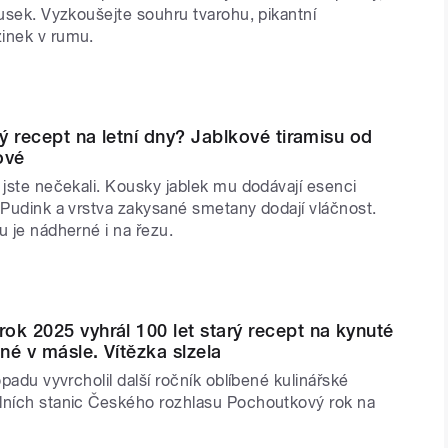
kusek. Vyzkoušejte souhru tvarohu, pikantní
inek v rumu.
lý recept na letní dny? Jablkové tiramisu od
ové
 jste nečekali. Kousky jablek mu dodávají esenci
 Pudink a vrstva zakysané smetany dodají vláčnost.
u je nádherné i na řezu.
ok 2025 vyhrál 100 let starý recept na kynuté
né v másle. Vítězka slzela
opadu vyvrcholil další ročník oblíbené kulinářské
lních stanic Českého rozhlasu Pochoutkový rok na