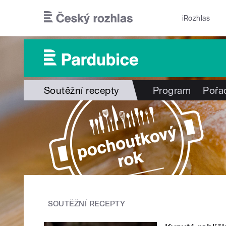
Přejít k hlavnímu obsahu
iRozhlas
Soutěžní recepty
Program
Pořa
SOUTĚŽNÍ RECEPTY