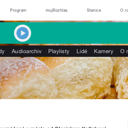
Program
mujRozhlas
Stanice
O r
dy
Audioarchiv
Playlisty
Lidé
Kamery
O 