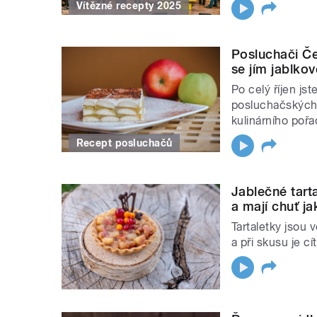
Vítězné recepty 2025
Posluchači Če
se jím jablkov
Po celý říjen js
posluchačských r
kulinárního poř
Recept posluchačů
Jablečné tart
a mají chuť j
Tartaletky jsou 
a při skusu je cí