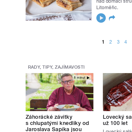
nad domácí štrúd
Litoměřic.
STRÁNKY
1
2
3
4
RADY, TIPY, ZAJÍMAVOSTI
8 minut
Záhorácké závitky
Lovecký sa
s chlupatými knedlíky od
už 100 let
Jaroslava Sapíka jsou
Lovecký salá