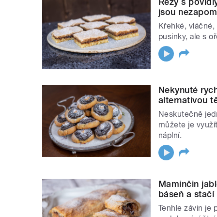
Řezy s povidl
jsou nezapom
Křehké, vláčné,
pusinky, ale s o
Nekynuté rych
alternativou 
Neskutečně jedn
můžete je využít 
náplní.
Maminčin jabl
báseň a stačí
Tenhle závin je 