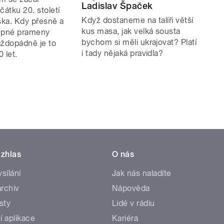
Ladislav Špaček
čátku 20. století
Když dostaneme na talíři větší
ka. Kdy přesně a
kus masa, jak velká sousta
tupné prameny
bychom si měli ukrajovat? Platí
aždopádně je to
i tady nějaká pravidla?
 let.
zhlas
O nás
ysílání
Jak nás naladíte
rchiv
Nápověda
sty
Lidé v rádiu
í aplikace
Kariéra