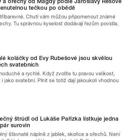
y a ořechy od Magdy podle Jaroslavy Rešové
enutelnou tečkou po obědě
 tříbarevné. Chutí vám můžou připomenout známé
řechy. Tu správnou kyselost dodávají řezům povidla.
lé koláčky od Evy Rubešové jsou skvělou
těch svatebních
oduché a rychlé. Když zvolíte tu pravou velikost,
i jako svatební. Plnit se totiž dají jakoukoli vhodnou
ečný štrúdl od Lukáše Pařízka lístkuje jedna
 pár surovin
plný šťavnaté náplně z jablek, skořice a ořechů. Není