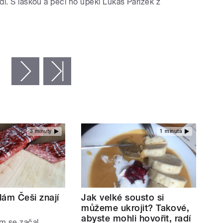
l. S láskou a péčí ho upekl Lukáš Pařízek z
následující ›
poslední »
3 minuty
1 minuta
lám Češi znají
Jak velké sousto si
můžeme ukrojit? Takové,
abyste mohli hovořit, radí
m se začal