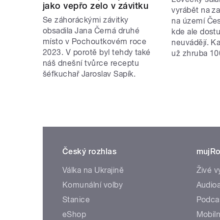
jako vepřo zelo v závitku
vyrábět na za
Se záhoráckými závitky
na území Čes
obsadila Jana Černá druhé
kde ale dos
místo v Pochoutkovém roce
neuvádějí. K
2023. V porotě byl tehdy také
už zhruba 100
náš dnešní tvůrce receptu
šéfkuchař Jaroslav Sapík.
Český rozhlas
mujRo
Válka na Ukrajině
Živé v
Komunální volby
Audioa
Stanice
Podca
eShop
Mobiln