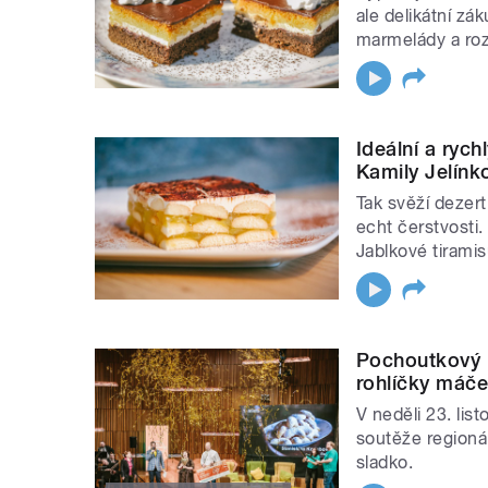
ale delikátní zá
marmelády a roz
Ideální a rych
Kamily Jelínk
Tak svěží dezert
echt čerstvosti.
Jablkové tiramis
Pochoutkový r
rohlíčky máče
V neděli 23. list
soutěže regioná
sladko.