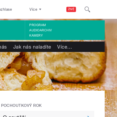
ozhlase
Více
ŽIVĚ
PROGRAM
AUDIOARCHIV
KAMERY
nás
Jak nás naladíte
Více
…
POCHOUTKOVÝ ROK