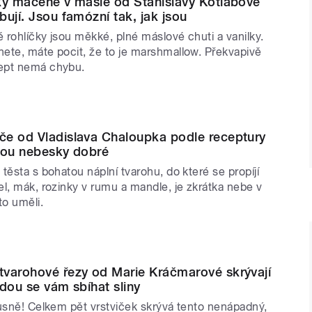
ky máčené v másle od Stanislavy Kotlabové
bují. Jsou famózní tak, jak jsou
 rohlíčky jsou měkké, plné máslové chuti a vanilky.
ete, máte pocit, že to je marshmallow. Překvapivě
ept nemá chybu.
če od Vladislava Chaloupka podle receptury
sou nebesky dobré
těsta s bohatou náplní tvarohu, do které se propíjí
l, mák, rozinky v rumu a mandle, je zkrátka nebe v
o uměli.
varohové řezy od Marie Kráčmarové skrývají
udou se vám sbíhat sliny
xusně! Celkem pět vrstviček skrývá tento nenápadný,