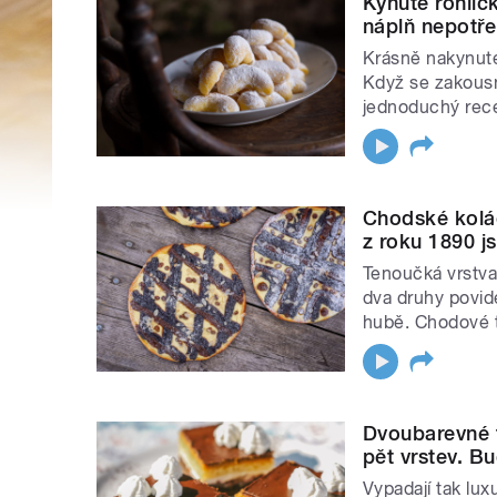
Kynuté rohlíč
náplň nepotře
Krásně nakynuté
Když se zakousn
jednoduchý rec
Chodské kolá
z roku 1890 j
Tenoučká vrstva 
dva druhy povide
hubě. Chodové t
Dvoubarevné t
pět vrstev. B
Vypadají tak lu