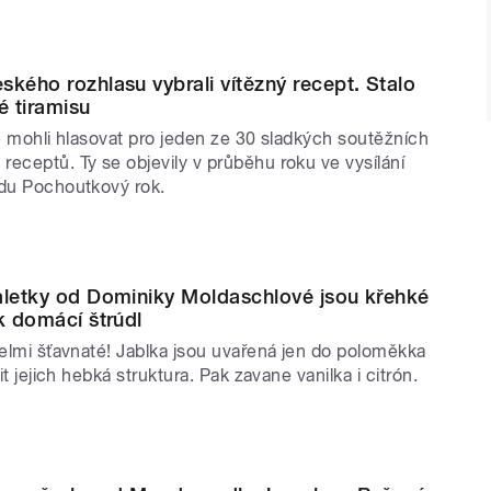
ského rozhlasu vybrali vítězný recept. Stalo
é tiramisu
te mohli hlasovat pro jeden ze 30 sladkých soutěžních
eceptů. Ty se objevily v průběhu roku ve vysílání
adu Pochoutkový rok.
aletky od Dominiky Moldaschlové jsou křehké
ak domácí štrúdl
velmi šťavnaté! Jablka jsou uvařená jen do poloměkka
tit jejich hebká struktura. Pak zavane vanilka i citrón.