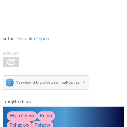
autor:
Goranka Oljača
Všechny díly pořadu na mujRozhlas
mujRozhlas
Hry a četby
Krimi
Pohádky
Pořady