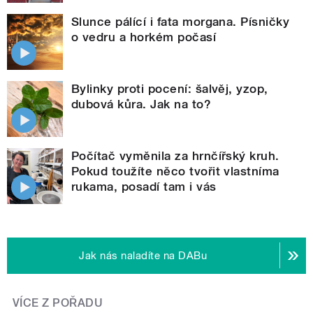
Slunce pálící i fata morgana. Písničky
o vedru a horkém počasí
Bylinky proti pocení: šalvěj, yzop,
dubová kůra. Jak na to?
Počítač vyměnila za hrnčířský kruh.
Pokud toužíte něco tvořit vlastníma
rukama, posadí tam i vás
Jak nás naladíte na DABu
VÍCE Z POŘADU