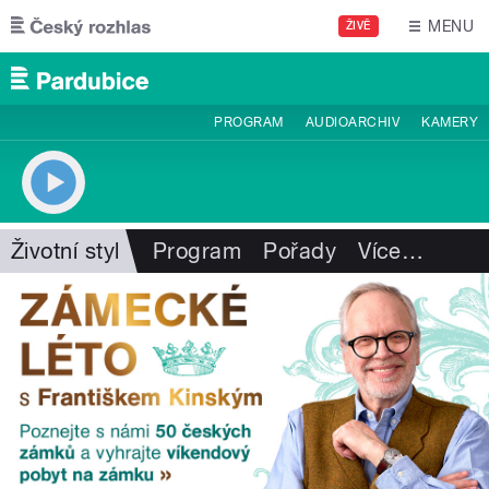
Přejít k hlavnímu obsahu
MENU
ŽIVĚ
PROGRAM
AUDIOARCHIV
KAMERY
Životní styl
Program
Pořady
Více
…