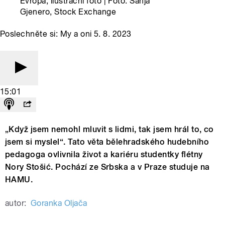
Evropa, ilustrační foto | Foto: Sanja
Gjenero, Stock Exchange
Poslechněte si: My a oni 5. 8. 2023
15:01
„Když jsem nemohl mluvit s lidmi, tak jsem hrál to, co
jsem si myslel“. Tato věta bělehradského hudebního
pedagoga ovlivnila život a kariéru studentky flétny
Nory Stošić. Pochází ze Srbska a v Praze studuje na
HAMU.
autor:
Goranka Oljača