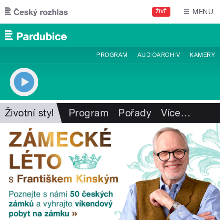
Přejít k hlavnímu obsahu
MENU
ŽIVĚ
PROGRAM
AUDIOARCHIV
KAMERY
Životní styl
Program
Pořady
Více
…