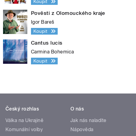
Koupit
Pověsti z Olomouckého kraje
Igor Bareš
Koupit
Cantus lucis
Carmina Bohemica
Koupit
Český rozhlas
O nás
Válka na Ukrajině
Jak nás naladíte
Komunální volby
Nápověda