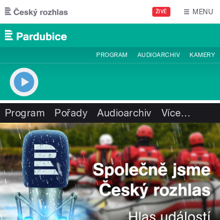
Přejít k hlavnímu obsahu
MENU
ŽIVĚ
PROGRAM
AUDIOARCHIV
KAMERY
Program
Pořady
Audioarchiv
Více
…