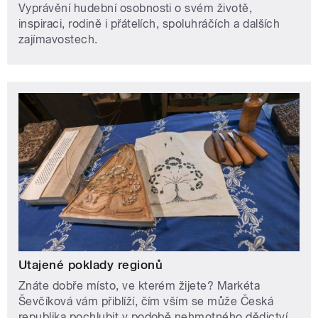
Vyprávění hudební osobnosti o svém životě,
inspiraci, rodině i přátelích, spoluhráčích a dalších
zajímavostech.
Utajené poklady regionů
Znáte dobře místo, ve kterém žijete? Markéta
Ševčíková vám přiblíží, čím vším se může Česká
republika pochlubit v podobě nehmotného dědictví