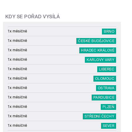
KDY SE POŘAD VYSÍLÁ
1x měsíčně
BRNO
1x měsíčně
ČESKÉ BUDĚJOVICE
1x měsíčně
HRADEC KRÁLOVÉ
1x měsíčně
KARLOVY VARY
1x měsíčně
LIBEREC
1x měsíčně
OLOMOUC
1x měsíčně
OSTRAVA
1x měsíčně
PARDUBICE
1x měsíčně
PLZEŇ
1x měsíčně
STŘEDNÍ ČECHY
1x měsíčně
SEVER