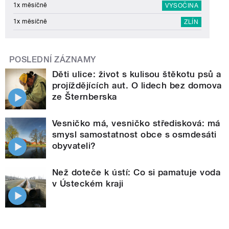
1x měsíčně
VYSOČINA
1x měsíčně
ZLÍN
POSLEDNÍ ZÁZNAMY
Děti ulice: život s kulisou štěkotu psů a
projíždějících aut. O lidech bez domova
ze Šternberska
Vesničko má, vesničko středisková: má
smysl samostatnost obce s osmdesáti
obyvateli?
Než doteče k ústí: Co si pamatuje voda
v Ústeckém kraji