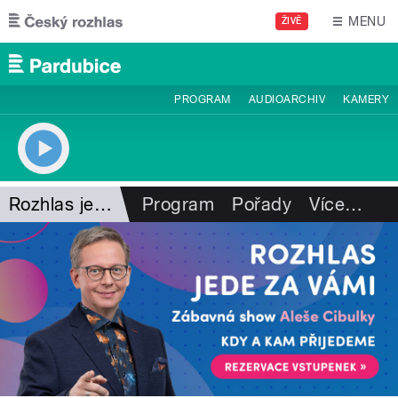
Přejít k hlavnímu obsahu
MENU
ŽIVĚ
PROGRAM
AUDIOARCHIV
KAMERY
Rozhlas jede za vámi
Program
Pořady
Více
…