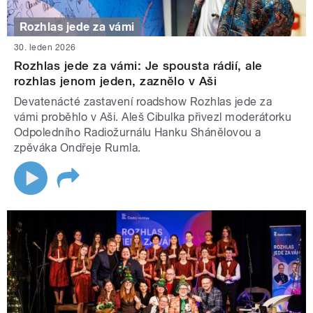
Rozhlas jede za vámi
30. leden 2026
Rozhlas jede za vámi: Je spousta rádií, ale
rozhlas jenom jeden, zaznělo v Aši
Devatenácté zastavení roadshow Rozhlas jede za
vámi proběhlo v Aši. Aleš Cibulka přivezl moderátorku
Odpoledního Radiožurnálu Hanku Shánělovou a
zpěváka Ondřeje Rumla.