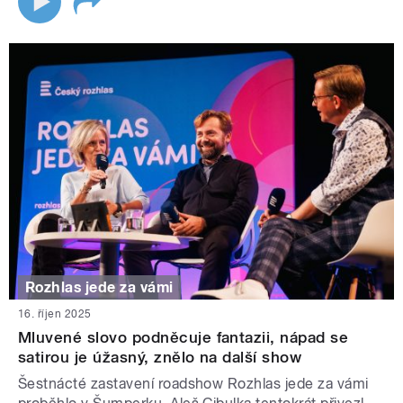
Rozhlas jede za vámi
16. říjen 2025
Mluvené slovo podněcuje fantazii, nápad se
satirou je úžasný, znělo na další show
Šestnácté zastavení roadshow Rozhlas jede za vámi