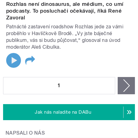
Rozhlas není dinosaurus, ale médium, co umí
podcasty. To posluchači očekávají, říká René
Zavoral
Patnácté zastavení roadshow Rozhlas jede za vámi
proběhlo v Havlíčkově Brodě. „Vy jste báječné
publikum, vás si budu půjčovat,“ glosoval na úvod
moderátor Aleš Cibulka.
STRÁNKY
1
n
Jak nás naladíte na DABu
NAPSALI O NÁS