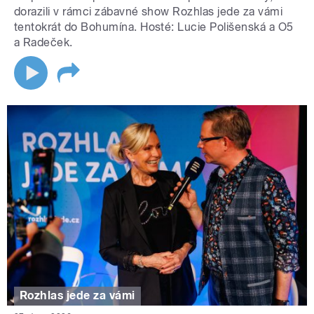
dorazili v rámci zábavné show Rozhlas jede za vámi
tentokrát do Bohumína. Hosté: Lucie Polišenská a O5
a Radeček.
Rozhlas jede za vámi