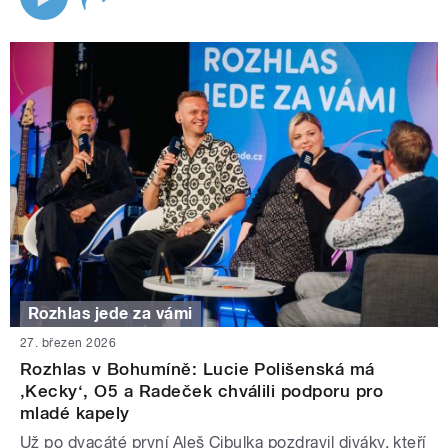
Rozhlas jede za vámi
27. březen 2026
Rozhlas v Bohumíně: Lucie Polišenská má
‚Kecky‘, O5 a Radeček chválili podporu pro
mladé kapely
Už po dvacáté první Aleš Cibulka pozdravil diváky, kteří