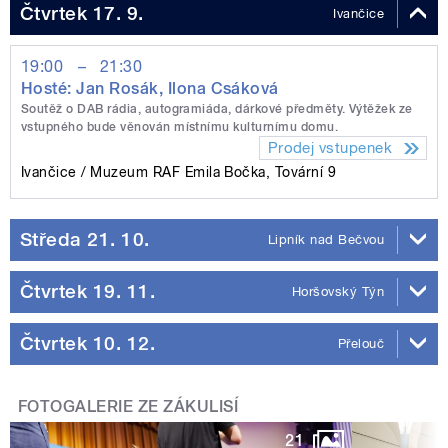
Čtvrtek 17. 9.
Ivančice
19:00
–
21:30
Hosté: Jan Rosák, Ilona Csáková
Soutěž o DAB rádia, autogramiáda, dárkové předměty. Výtěžek ze
vstupného bude věnován místnímu kulturnímu domu.
Prodej vstupenek
Ivančice
Muzeum RAF Emila Bočka, Tovární 9
Středa 21. 10.
Lipník nad Bečvou
Čtvrtek 19. 11.
Horšovský Týn
Čtvrtek 10. 12.
Přelouč
FOTOGALERIE ZE ZÁKULISÍ
21