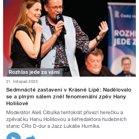
Rozhlas jede za vámi
21. listopad 2025
Sedmnácté zastavení v Krásné Lípě: Nadělovalo
se a plným sálem zněl fenomenální zpěv Hany
Holišové
Moderátor Aleš Cibulka tentokrát přivezl herečku a
zpěvačku Hanu Holišovou a šéfredaktora hudebních
stanic ČRo D-dur a Jazz Lukáše Hurníka.