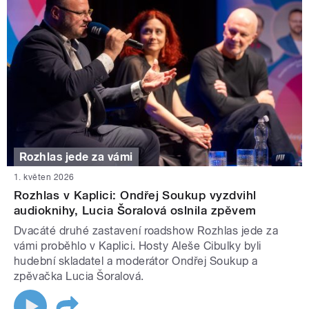
Rozhlas jede za vámi
1. květen 2026
Rozhlas v Kaplici: Ondřej Soukup vyzdvihl
audioknihy, Lucia Šoralová oslnila zpěvem
Dvacáté druhé zastavení roadshow Rozhlas jede za
vámi proběhlo v Kaplici. Hosty Aleše Cibulky byli
hudební skladatel a moderátor Ondřej Soukup a
zpěvačka Lucia Šoralová.