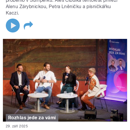
proběhlo v Šumperku. Aleš Cibulka tentokrát přivezl
Alenu Zárybnickou, Petra Lněničku a písničkářku
Kaczi.
Rozhlas jede za vámi
29. září 2025