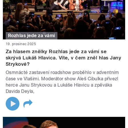
Rozhlas jede za vámi
19. prosinec 2025
Za hlasem znělky Rozhlas jede za vámi se
skrývá Lukáš Hlavica. Víte, v čem zněl hlas Jany
Strykové?
Osmnácté zastavení roadshow proběhlo v adventním
čase ve Vlašimi. Moderátor show Aleš Cibulka přivezl
herce Janu Strykovou a Lukáše Hlavicu a zpěváka
Davida Deyla,