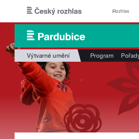
Přejít k hlavnímu obsahu
iRozhlas
Výtvarné umění
Program
Pořad