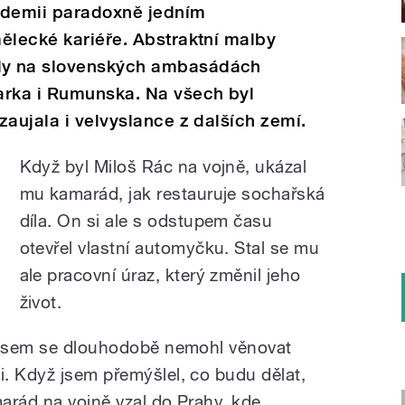
ndemii paradoxně jedním
ělecké kariéře. Abstraktní malby
ly na slovenských ambasádách
arka i Rumunska. Na všech byl
zaujala i velvyslance z dalších zemí.
Když byl Miloš Rác na vojně, ukázal
mu kamarád, jak restauruje sochařská
díla. On si ale s odstupem času
otevřel vlastní automyčku. Stal se mu
ale pracovní úraz, který změnil jeho
život.
o jsem se dlouhodobě nemohl věnovat
. Když jsem přemýšlel, co budu dělat,
arád na vojně vzal do Prahy, kde