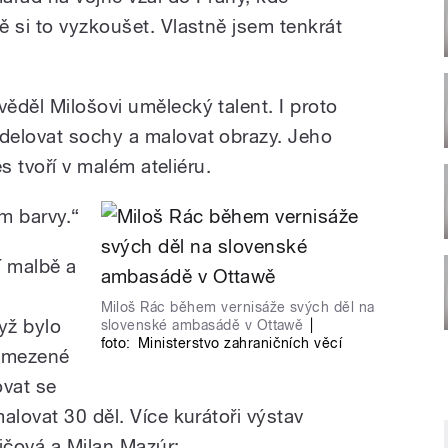
ě si to vyzkoušet. Vlastně jsem tenkrát
ěděl Milošovi umělecký talent. I proto
delovat sochy a malovat obrazy. Jeho
es tvoří v malém ateliéru.
m barvy.“
 malbě a
Miloš Rác během vernisáže svých děl na
yž bylo
slovenské ambasádě v Ottawě
|
foto:
Ministerstvo zahraničních věcí
omezené
ovat se
alovat 30 děl. Více kurátoři výstav
ičová a Milan Mazúr: