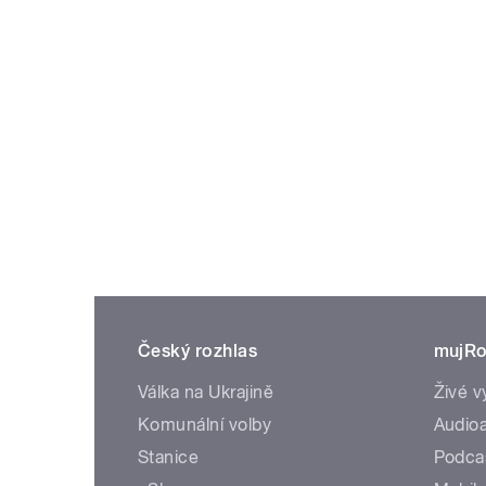
Český rozhlas
mujRo
Válka na Ukrajině
Živé v
Komunální volby
Audioa
Stanice
Podca