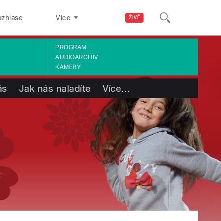
ozhlase
Více
ŽIVĚ
PROGRAM
AUDIOARCHIV
KAMERY
ás
Jak nás naladíte
Více
…