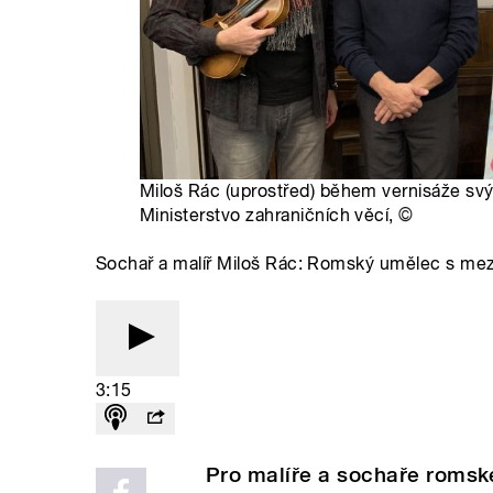
Miloš Rác (uprostřed) během vernisáže svý
Ministerstvo zahraničních věcí,
©
Sochař a malíř Miloš Rác: Romský umělec s me
3:15
Pro malíře a sochaře roms