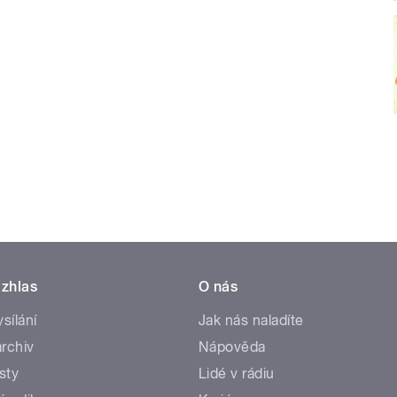
zhlas
O nás
ysílání
Jak nás naladíte
rchiv
Nápověda
sty
Lidé v rádiu