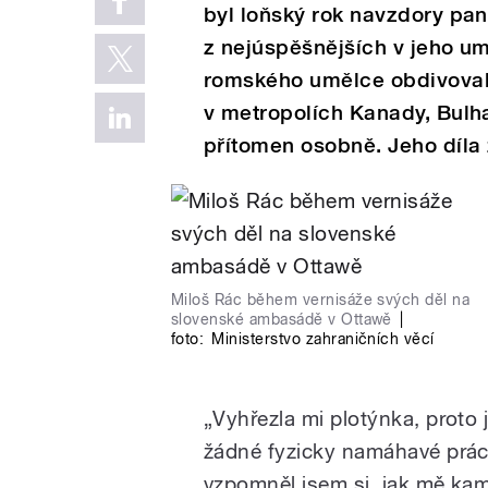
byl loňský rok navzdory pa
z nejúspěšnějších v jeho um
romského umělce obdivova
v metropolích Kanady, Bulh
přítomen osobně. Jeho díla 
Miloš Rác během vernisáže svých děl na
slovenské ambasádě v Ottawě
|
foto:
Ministerstvo zahraničních věcí
„Vyhřezla mi plotýnka, prot
žádné fyzicky namáhavé práci
vzpomněl jsem si, jak mě kam