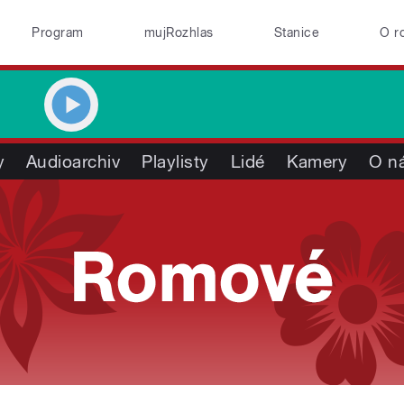
Program
mujRozhlas
Stanice
O r
y
Audioarchiv
Playlisty
Lidé
Kamery
O n