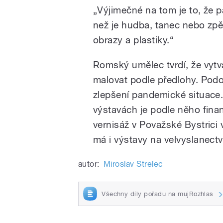
„Výjimečné na tom je to, že 
než je hudba, tanec nebo zpě
obrazy a plastiky.“
Romský umělec tvrdí, že vytvá
malovat podle předlohy. Podo
zlepšení pandemické situace.
výstavách je podle něho finan
vernisáž v Považské Bystrici
má i výstavy na velvyslanectv
autor:
Miroslav Strelec
Všechny díly pořadu na mujRozhlas