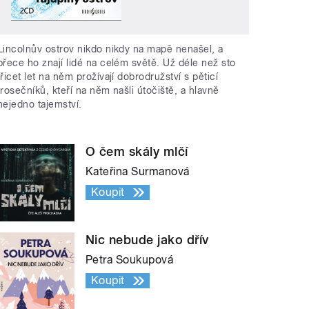
Lincolnův ostrov nikdo nikdy na mapě nenašel, a
přece ho znají lidé na celém světě. Už déle než sto
třicet let na něm prožívají dobrodružství s pěticí
trosečníků, kteří na něm našli útočiště, a hlavně
nejedno tajemství.
O čem skály mlčí
Kateřina Surmanová
Koupit
Nic nebude jako dřív
Petra Soukupová
Koupit