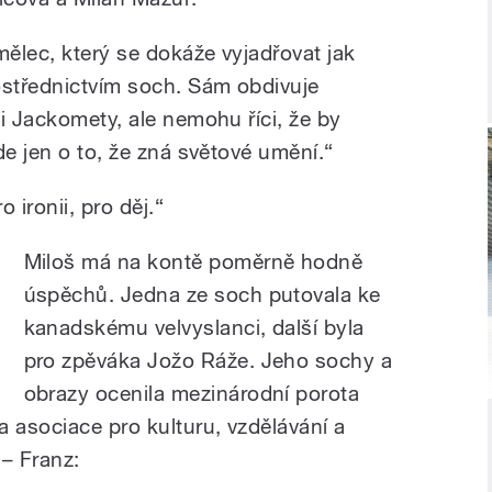
ělec, který se dokáže vyjadřovat jak
ostřednictvím soch. Sám obdivuje
i Jackomety, ale nemohu říci, že by
de jen o to, že zná světové umění.“
o ironii, pro děj.“
Miloš má na kontě poměrně hodně
úspěchů. Jedna ze soch putovala ke
kanadskému velvyslanci, další byla
ě
pro zpěváka Jožo Ráže. Jeho sochy a
obrazy ocenila mezinárodní porota
 asociace pro kulturu, vzdělávání a
– Franz: