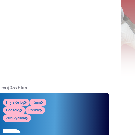
mujRozhlas
Hry a četby
Krimi
Pohádky
Pořady
Živé vysílání