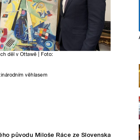
ch děl v Ottawě | Foto:
zinárodním věhlasem
kého původu Miloše Ráce ze Slovenska