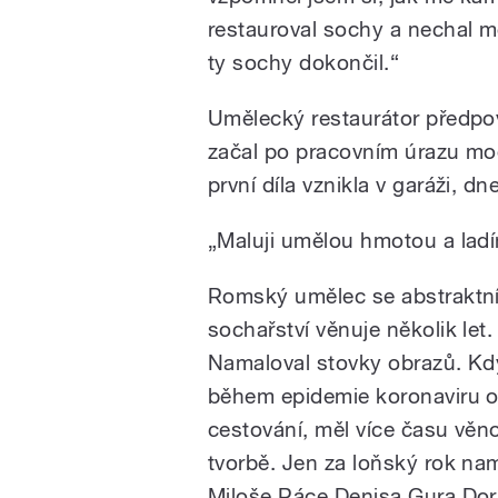
restauroval sochy a nechal m
ty sochy dokončil.“
Umělecký restaurátor předpov
začal po pracovním úrazu mo
první díla vznikla v garáži, dn
„Maluji umělou hmotou a ladí
Romský umělec se abstraktní
sochařství věnuje několik let.
Namaloval stovky obrazů. Kd
během epidemie koronaviru 
cestování, měl více času věn
tvorbě. Jen za loňský rok nam
Miloše Ráce Denisa Gura Dor