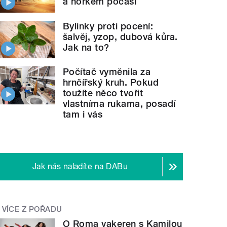
a horkém počasí
Bylinky proti pocení:
šalvěj, yzop, dubová kůra.
Jak na to?
Počítač vyměnila za
hrnčířský kruh. Pokud
toužíte něco tvořit
vlastníma rukama, posadí
tam i vás
Jak nás naladíte na DABu
VÍCE Z POŘADU
O Roma vakeren s Kamilou