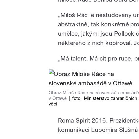
„Miloš Rác je nestudovaný um
abstraktně, tak konkrétně pr
umělce, jakými jsou Pollock č
některého z nich kopíroval. J
„Má talent. Má cit pro ruce, pr
Obraz Miloše Ráce na slovenské ambasád
v Ottawě
|
foto:
Ministerstvo zahraničních
věcí
Roma Spirit 2016. Prezidentka
komunikaci Ľubomíra Slušná 