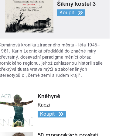
Šikmý kostel 3
Koupit
Románová kronika ztraceného města - léta 1945–
1961. Karin Lednická předkládá do značné míry
převratný, dosavadní paradigma měnící obraz
hornického regionu, jehož zahlazenou historii stále
překrývá tlustá vrstva mýtů a zakořeněných
stereotypů o „černé zemi a rudém kraji“.
Kněhyně
Kaczi
Koupit
50 moravských pověstí