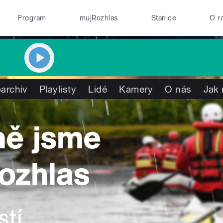
Program
mujRozhlas
Stanice
O r
archiv
Playlisty
Lidé
Kamery
O nás
Jak 