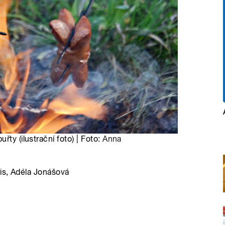
ty (ilustrační foto) | Foto:
Anna
ris, Adéla Jonášová