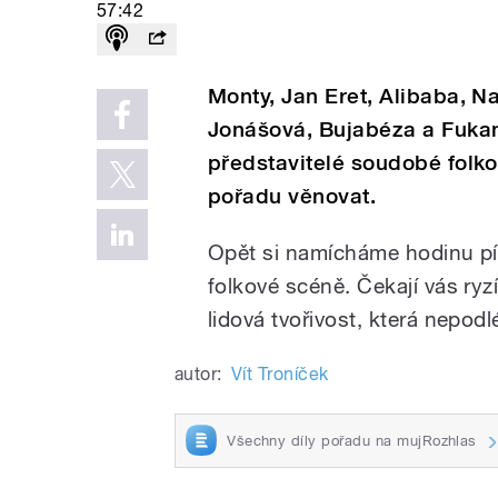
57:42
Monty, Jan Eret, Alibaba, N
Jonášová, Bujabéza a Fukane
představitelé soudobé folk
pořadu věnovat.
Opět si namícháme hodinu pís
folkové scéně. Čekají vás ryz
lidová tvořivost, která nepo
autor:
Vít Troníček
Všechny díly pořadu na mujRozhlas