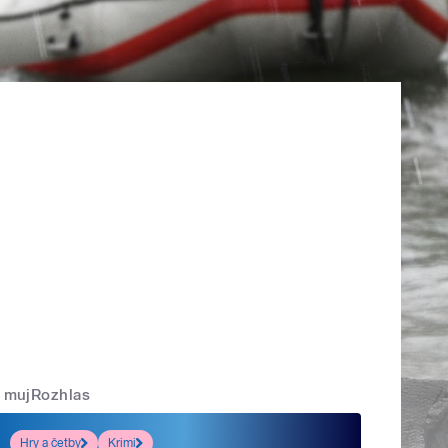
mujRozhlas
Hry a četby
Krimi