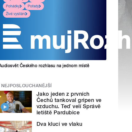
Pohádky
Pořady
Živé vysílání
Audiosvět Českého rozhlasu na jednom místě
NEJPOSLOUCHANĚJŠÍ
Jako jeden z prvních
Čechů tankoval gripen ve
vzduchu. Teď velí Správě
letiště Pardubice
Dva kluci ve vlaku