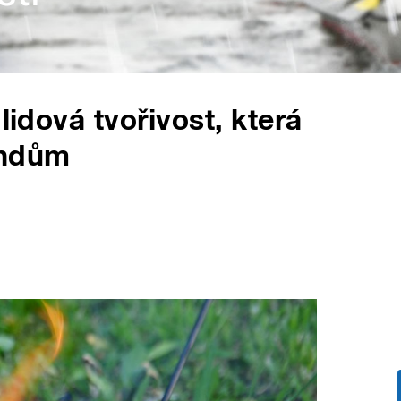
lidová tvořivost, která
endům