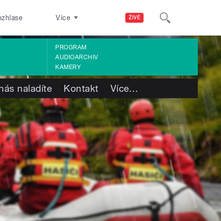
ozhlase
Více
ŽIVĚ
PROGRAM
AUDIOARCHIV
KAMERY
nás naladíte
Kontakt
Více
…