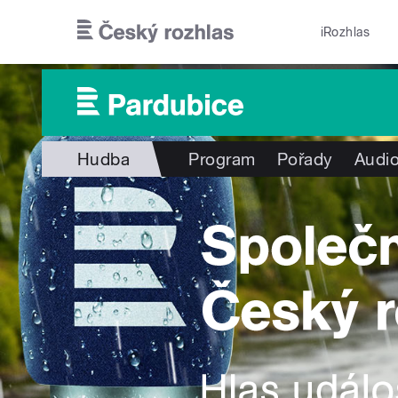
Přejít k hlavnímu obsahu
iRozhlas
Hudba
Program
Pořady
Audio