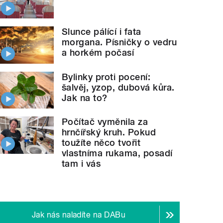
Slunce pálící i fata
morgana. Písničky o vedru
a horkém počasí
Bylinky proti pocení:
šalvěj, yzop, dubová kůra.
Jak na to?
Počítač vyměnila za
hrnčířský kruh. Pokud
toužíte něco tvořit
vlastníma rukama, posadí
tam i vás
Jak nás naladíte na DABu