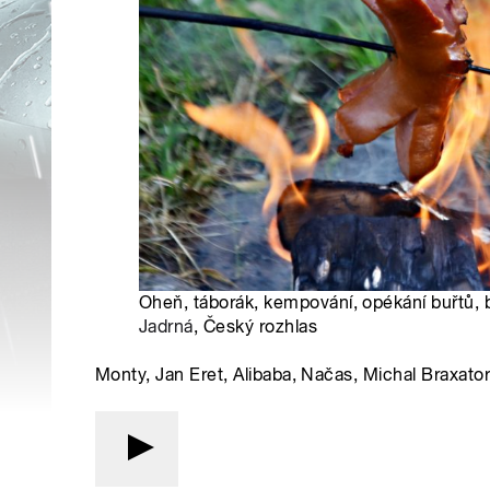
Oheň, táborák, kempování, opékání buřtů, buř
Jadrná
, Český rozhlas
Monty, Jan Eret, Alibaba, Načas, Michal Braxato