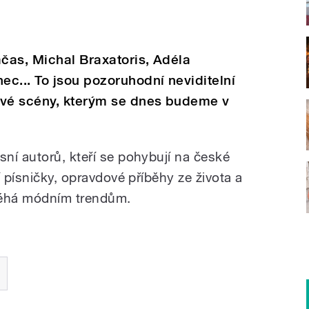
ačas, Michal Braxatoris, Adéla
c... To jsou pozoruhodní neviditelní
ové scény, kterým se dnes budeme v
ní autorů, kteří se pohybují na české
í písničky, opravdové příběhy ze života a
dléhá módním trendům.