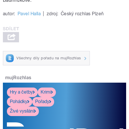
Baumrukové.
autor:
Pavel Halla
|
zdroj:
Český rozhlas Plzeň
Všechny díly pořadu na mujRozhlas
mujRozhlas
Hry a četby
Krimi
Pohádky
Pořady
Živé vysílání