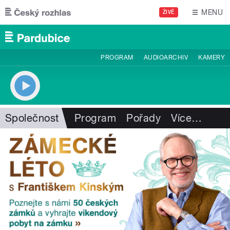
Přejít k hlavnímu obsahu
MENU
ŽIVĚ
PROGRAM
AUDIOARCHIV
KAMERY
Společnost
Program
Pořady
Více
…