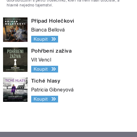
dobrodružství s pěticí trosečníků, kteří na něm našli útočiště, a
hlavně nejedno tajemství.
Případ Holečkovi
Bianca Bellová
Koupit
Pohřbeni zaživa
Vít Vencl
Koupit
Tiché hlasy
Patricia Gibneyová
Koupit