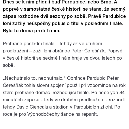
Dnes se k nim přidají buď Pardubice, nebo Brno. A
poprvé v samostatné české historii se stane, že sedmý
zápas rozhodne dvě sezony po sobě. Právě Pardubice
loni zažily neúspěšný pokus o titul v posledním finále.
Bylo to doma proti Třinci.
Prohrané poslední finále – tehdy až ve druhém
prodloužení – zažil loni obránce Peter Čerešňák. Poprvé
v české historii se sedmé finále hraje ve dvou letech po
sobě.
„Nechutnalo to, nechutnalo.“ Obránce Pardubic Peter
Čerešňák tohle slovní spojení použil při vzpomínce na rok
staré prohrané domácí rozhodující finále. Po necelých 84
minutách zápasu - tedy ve druhém prodloužení - rozhodl
tehdy David Ciencala a stadion v Pardubicích ztichl. Po
roce je pro Východočechy šance na reparát.