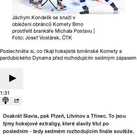
Jáchym Kondelík se snaží v
obležení obránců Komety Brno
prostřelit brankáře Michala Postavu |
Foto: Josef Vostárek, ČTK
Poslechněte si, co říkají hokejisté brněnské Komety a
pardubického Dynama před rozhodujícím sedmým zápasem
1:31
Dvakrát Slavia, pak Plzeň, Litvínov a Třinec. To jsou
týmy hokejové extraligy, které slavily titul po
posledním - tedy sedmém rozhodujícím finále soutěže.