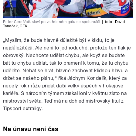
Peter Čerešňák slaví po vstřeleném gólu se spoluhráči
|
foto:
David
Taneček
,
ČTK
„Myslím, že bude hlavně důležité být v klidu, to je
nejdůležitější. Ale není to jednoduché, protože ten tlak je
obrovský. Nechcete udělat chybu, ale když se budete
bát tu chybu udělat, tak to pramení k tomu, že tu chybu
uděláte. Nebát se hrát, hlavně zachovat klidnou hlavu a
držet se našeho plánu,“ říká Jáchym Kondelík, který za
necelý rok může přidat další velký úspěch v hokejové
kariéře. S národním týmem získal loni v květnu zlato na
mistrovství světa. Teď má na dohled mistrovský titul z
Tipsport extraligy.
Na únavu není čas