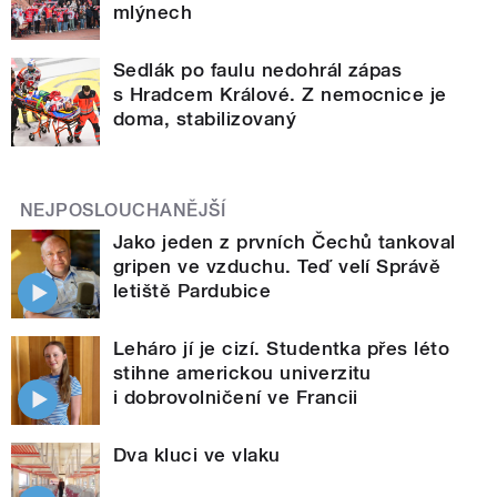
mlýnech
Sedlák po faulu nedohrál zápas
s Hradcem Králové. Z nemocnice je
doma, stabilizovaný
NEJPOSLOUCHANĚJŠÍ
Jako jeden z prvních Čechů tankoval
gripen ve vzduchu. Teď velí Správě
letiště Pardubice
Leháro jí je cizí. Studentka přes léto
stihne americkou univerzitu
i dobrovolničení ve Francii
Dva kluci ve vlaku