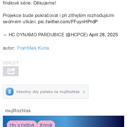
finálové série. Děkujeme!
Projekce bude pokračovat i při zítřejším rozhodujícím
sedmém utkání.
pic.twitter.com/FFuynHPrdP
— HC DYNAMO PARDUBICE (@HCPCE)
April 28, 2025
autor:
František Kuna
Všechny díly pořadu na mujRozhlas
mujRozhlas
Hry a četby
Krimi