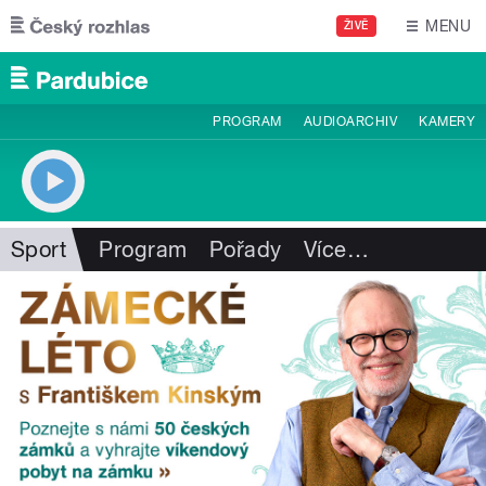
Přejít k hlavnímu obsahu
MENU
ŽIVĚ
PROGRAM
AUDIOARCHIV
KAMERY
Sport
Program
Pořady
Více
…