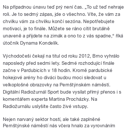
Na případnou únavu teď prý není čas. „To už teď nehraje
roli. Je to sedmý zápas, jde o všechno. Víte, že vám za
chvilku vám za chvilku končí sezóna. Nepotřebujete
motivaci, je to finále. Můžete se ráno cítit brutálně
unaveně a přijdete na zimák a ono to z vás spadne,“ říká
útočník Dynama Kondelík.
Východočeši čekají na titul od roku 2012, Brno vyhrálo
naposledy před sedmi lety. Sedmé rozhodující finále
začne v Pardubicích v 18 hodin. Kromě pardubické
hokejové arény ho diváci budou moci sledovat u
velkoplošné obrazovky na Pernštýnském náměstí.
Digitální Radiožurnál Sport bude vysílat přímý přenos i s
komentářem experta Martina Procházky. Na
Radiožurnálu uslyšíte často živé vstupy.
Nejen narvaný sektor hostí, ale také zaplněné
Pernštýnské náměstí nás včera hnalo za vyrovnáním