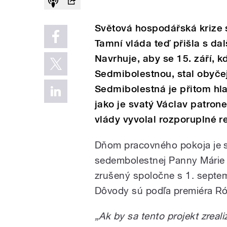
Světová hospodářská krize 
Tamní vláda teď přišla s da
Navrhuje, aby se 15. září, k
Sedmibolestnou, stal obyč
Sedmibolestná je přitom hl
jako je svatý Václav patro
vlády vyvolal rozporuplné r
Dňom pracovného pokoja je s
sedembolestnej Panny Márie –
zrušený spoločne s 1. septem
Dôvody sú podľa premiéra Ró
„Ak by sa tento projekt zreal