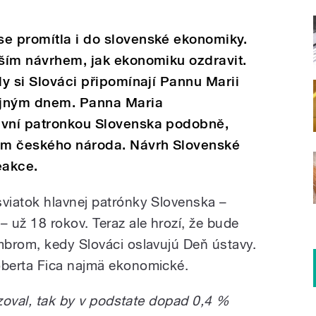
se promítla i do slovenské ekonomiky.
lším návrhem, jak ekonomiku ozdravit.
dy si Slováci připomínají Pannu Marii
ejným dnem. Panna Maria
avní patronkou Slovenska podobně,
nem českého národa. Návrh Slovenské
eakce.
viatok hlavnej patrónky Slovenska –
 už 18 rokov. Teraz ale hrozí, že bude
brom, kedy Slováci oslavujú Deň ústavy.
berta Fica najmä ekonomické.
izoval, tak by v podstate dopad 0,4 %