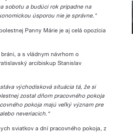
a sobotu a budúci rok pripadne na
konomickou úsporou nie je správne."
olestnej Panny Márie je aj celá opozícia
y bráni, a s vládnym návrhom o
atislavský arcibiskup Stanislav
táva východisková situácia tá, že si
lestnej zostal dňom pracovného pokoja
racovného pokoja majú veľký význam pre
 alebo neveriacich.“
ych sviatkov a dní pracovného pokoja, z