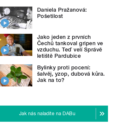
Daniela Pražanová:
Pošetilost
Jako jeden z prvních
Čechů tankoval gripen ve
vzduchu. Teď velí Správě
letiště Pardubice
Bylinky proti pocení:
šalvěj, yzop, dubová kůra.
Jak na to?
Jak nás naladíte na DABu