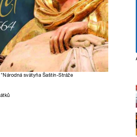
 "Národná svätyňa Šaštín-Stráže
vátků