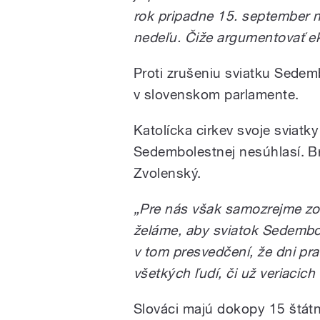
rok pripadne 15. september n
nedeľu. Čiže argumentovať e
Proti zrušeniu sviatku Sedemb
v slovenskom parlamente.
Katolícka cirkev svoje sviatk
Sedembolestnej nesúhlasí. Br
Zvolenský.
„Pre nás však samozrejme zos
želáme, aby sviatok Sedembo
v tom presvedčení, že dni p
všetkých ľudí, či už veriacich
Slováci majú dokopy 15 štátn