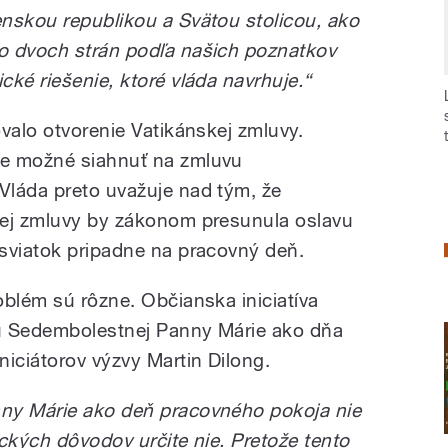
nskou republikou a Svätou stolicou, ako
o dvoch strán podľa našich poznatkov
ké riešenie, ktoré vláda navrhuje.“
valo otvorenie Vatikánskej zmluvy.
je možné siahnuť na zmluvu
Vláda preto uvažuje nad tým, že
kej zmluvy by zákonom presunula oslavu
sviatok pripadne na pracovný deň.
oblém sú rôzne. Občianska iniciatíva
u Sedembolestnej Panny Márie ako dňa
niciátorov výzvy Martin Dilong.
ny Márie ako deň pracovného pokoja nie
ckých dôvodov určite nie. Pretože tento