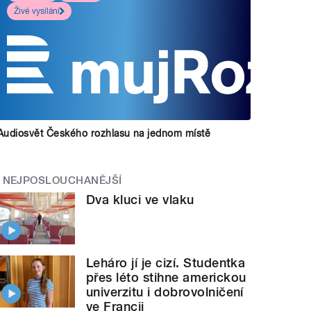
Živé vysílání
Audiosvět Českého rozhlasu na jednom místě
NEJPOSLOUCHANĚJŠÍ
Dva kluci ve vlaku
Leháro jí je cizí. Studentka
přes léto stihne americkou
univerzitu i dobrovolničení
ve Francii