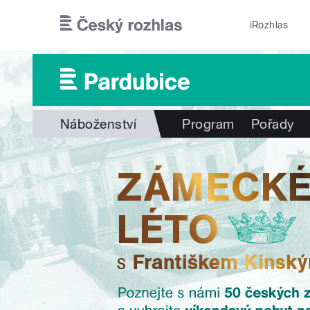
Přejít k hlavnímu obsahu
iRozhlas
Náboženství
Program
Pořady