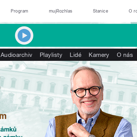
Program
mujRozhlas
Stanice
O r
Audioarchiv
Playlisty
Lidé
Kamery
O nás