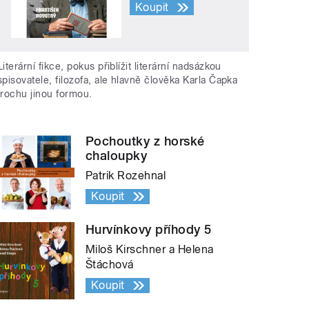
Koupit
Literární fikce, pokus přiblížit literární nadsázkou
spisovatele, filozofa, ale hlavně člověka Karla Čapka
trochu jinou formou.
Pochoutky z horské
chaloupky
Patrik Rozehnal
Koupit
Hurvínkovy příhody 5
Miloš Kirschner a Helena
Štáchová
Koupit