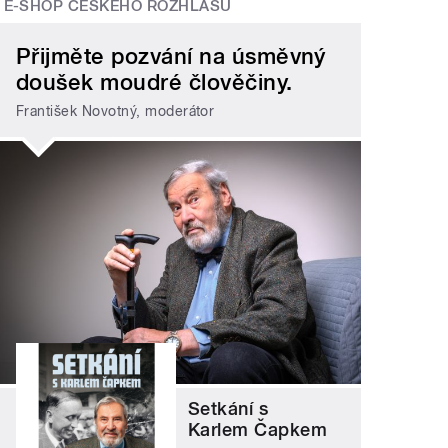
E-SHOP ČESKÉHO ROZHLASU
Přijměte pozvání na úsměvný
doušek moudré člověčiny.
František Novotný, moderátor
Setkání s
Karlem Čapkem