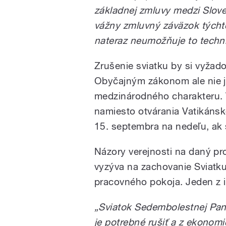
základnej zmluvy medzi Slove
vážny zmluvný záväzok týcht
nateraz neumožňuje to technic
Zrušenie sviatku by si vyžado
Obyčajným zákonom ale nie 
medzinárodného charakteru. 
namiesto otvárania Vatikáns
15. septembra na nedeľu, ak 
Názory verejnosti na daný pr
vyzýva na zachovanie Sviatk
pracovného pokoja. Jeden z i
„Sviatok Sedembolestnej Pan
je potrebné rušiť a z ekonomi