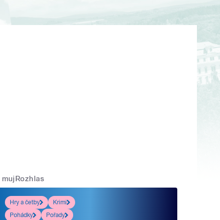
mujRozhlas
Hry a četby
Krimi
Pohádky
Pořady