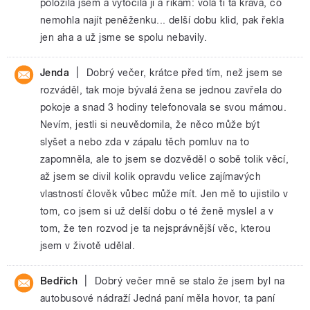
položila jsem a vytocila ji a rikam: volá ti ta kráva, co
nemohla najít peněženku... delší dobu klid, pak řekla
jen aha a už jsme se spolu nebavily.
|
Jenda
Dobrý večer, krátce před tím, než jsem se
rozváděl, tak moje bývalá žena se jednou zavřela do
pokoje a snad 3 hodiny telefonovala se svou mámou.
Nevím, jestli si neuvědomila, že něco může být
slyšet a nebo zda v zápalu těch pomluv na to
zapomněla, ale to jsem se dozvěděl o sobě tolik věcí,
až jsem se divil kolik opravdu velice zajímavých
vlastností člověk vůbec může mít. Jen mě to ujistilo v
tom, co jsem si už delší dobu o té ženě myslel a v
tom, že ten rozvod je ta nejsprávnější věc, kterou
jsem v životě udělal.
|
Bedřich
Dobrý večer mně se stalo že jsem byl na
autobusové nádraží Jedná paní měla hovor, ta paní