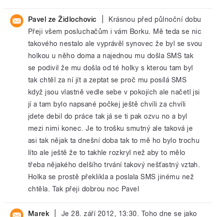
|
Pavel ze Židlochovic
Krásnou před půlnoční dobu
Přeji všem posluchačům i vám Borku. Mě teda se nic
takového nestalo ale vyprávěl synovec že byl se svou
holkou u něho doma a najednou mu došla SMS tak
se podivil že mu došla od té holky s kterou tam byl
tak chtěl za ní jít a zeptat se proč mu posílá SMS
když jsou vlastně vedle sebe v pokojích ale načetl jsi
jí a tam bylo napsané počkej ještě chvíli za chvíli
jdete debil do práce tak já se ti pak ozvu no a byl
mezi nimi konec. Je to trošku smutný ale taková je
asi tak nějak ta dnešní doba tak to mě ho bylo trochu
líto ale ještě že to takhle rozkryl než aby to mělo
třeba nějakého delšího trvání takový nešťastný vztah.
Holka se prostě překlikla a poslala SMS jinému než
chtěla. Tak přeji dobrou noc Pavel
|
Marek
Je 28. září 2012, 13:30. Toho dne se jako