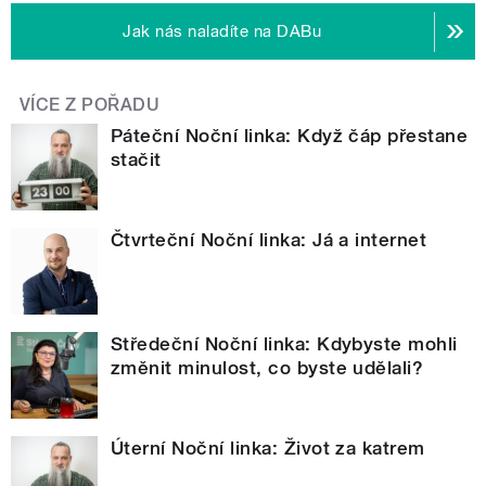
Jak nás naladíte na DABu
VÍCE Z POŘADU
Páteční Noční linka: Když čáp přestane
stačit
Čtvrteční Noční linka: Já a internet
Středeční Noční linka: Kdybyste mohli
změnit minulost, co byste udělali?
Úterní Noční linka: Život za katrem