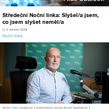
Středeční Noční linka: Slyšel/a jsem,
co jsem slyšet neměl/a
3. červen 2026
Noční linka
Noční linku moderuje z brněnského studia Borek Kapitančik
|