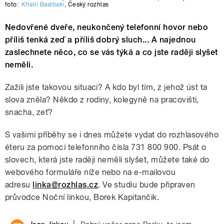
foto:
Khalil Baalbaki
,
Český rozhlas
Nedovřené dveře, neukončený telefonní hovor nebo
příliš tenká zeď a příliš dobrý sluch... A najednou
zaslechnete něco, co se vás týká a co jste raději slyšet
neměli.
Zažili jste takovou situaci? A kdo byl tím, z jehož úst ta
slova zněla? Někdo z rodiny, kolegyně na pracovišti,
snacha, zeť?
S vašimi příběhy se i dnes můžete vydat do rozhlasového
éteru za pomoci telefonního čísla 731 800 900. Psát o
slovech, která jste raději neměli slyšet, můžete také do
webového formuláře níže nebo na e-mailovou
adresu
linka@rozhlas.cz
. Ve studiu bude připraven
průvodce Noční linkou, Borek Kapitančik.