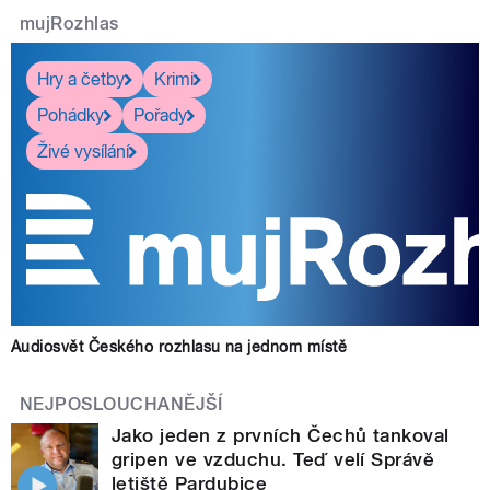
mujRozhlas
Hry a četby
Krimi
Pohádky
Pořady
Živé vysílání
Audiosvět Českého rozhlasu na jednom místě
NEJPOSLOUCHANĚJŠÍ
Jako jeden z prvních Čechů tankoval
gripen ve vzduchu. Teď velí Správě
letiště Pardubice