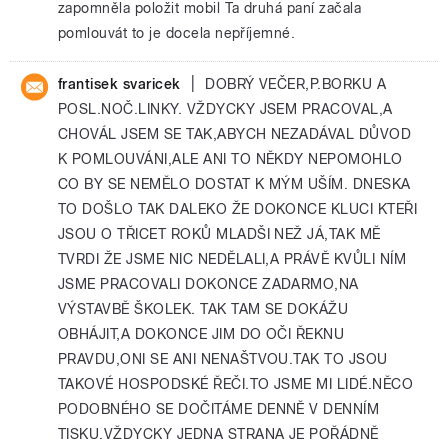
zapomněla položit mobil Ta druhá paní začala
pomlouvát to je docela nepříjemné.
|
frantisek svaricek
DOBRÝ VEČER,P.BORKU A
POSL.NOČ.LINKY. VŽDYCKY JSEM PRACOVAL,A
CHOVÁL JSEM SE TAK,ABYCH NEZADÁVAL DŮVOD
K POMLOUVÁNI,ALE ANI TO NĚKDY NEPOMOHLO
CO BY SE NEMĚLO DOSTAT K MÝM UŠÍM. DNESKA
TO DOŠLO TAK DALEKO ŽE DOKONCE KLUCI KTEŘI
JSOU O TŘICET ROKŮ MLADŠI NEŽ JÁ,TAK MĚ
TVRDI ŽE JSME NIC NEDĚLALI,A PRÁVĚ KVŮLI NÍM
JSME PRACOVALI DOKONCE ZADARMO,NA
VÝSTAVBĚ ŠKOLEK. TAK TAM SE DOKÁŽU
OBHÁJIT,A DOKONCE JIM DO OČI ŘEKNU
PRAVDU,ONI SE ANI NENAŠTVOU.TAK TO JSOU
TAKOVÉ HOSPODSKÉ ŘEČI.TO JSME MI LIDÉ.NĚCO
PODOBNÉHO SE DOČITÁME DENNĚ V DENNÍM
TISKU.VŽDYCKY JEDNA STRANA JE POŘÁDNĚ