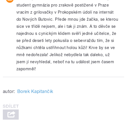
student gymnázia pro zrakově postižené v Praze
vracím z grilovačky v Prokopském údolí na internát
do Nových Butovic. Přede mnou jde žačka, se kterou
sice ve třídě nejsem, ale i tak ji znám. A to děvče se
najednou s cynickým klidem svěří jedné učitelce, že
se před deseti lety pokusila o sebevraždu tím, že si
nůžkami chtěla ustřihnout holou kůži! Krve by se ve
mně nedořezala! Jelikož nebydlela tak daleko, už
jsem jí nevyhledal, neboť na tu událost jsem časem
zapomněl!
autor:
Borek Kapitančik