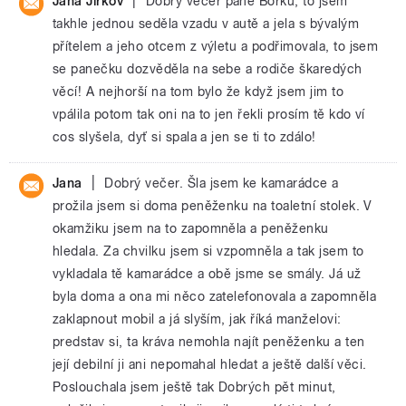
|
Jana Jirkov
Dobrý večer pane Borku, to jsem
takhle jednou seděla vzadu v autě a jela s bývalým
přítelem a jeho otcem z výletu a podřimovala, to jsem
se panečku dozvěděla na sebe a rodiče škaredých
věcí! A nejhorší na tom bylo že když jsem jim to
vpálila potom tak oni na to jen řekli prosím tě kdo ví
cos slyšela, dyť si spala a jen se ti to zdálo!
|
Jana
Dobrý večer. Šla jsem ke kamarádce a
prožila jsem si doma peněženku na toaletní stolek. V
okamžiku jsem na to zapomněla a peněženku
hledala. Za chvilku jsem si vzpomněla a tak jsem to
vykladala tě kamarádce a obě jsme se smály. Já už
byla doma a ona mi něco zatelefonovala a zapomněla
zaklapnout mobil a já slyším, jak říká manželovi:
predstav si, ta kráva nemohla najít peněženku a ten
její debilní ji ani nepomahal hledat a ještě další věci.
Poslouchala jsem ještě tak Dobrých pět minut,