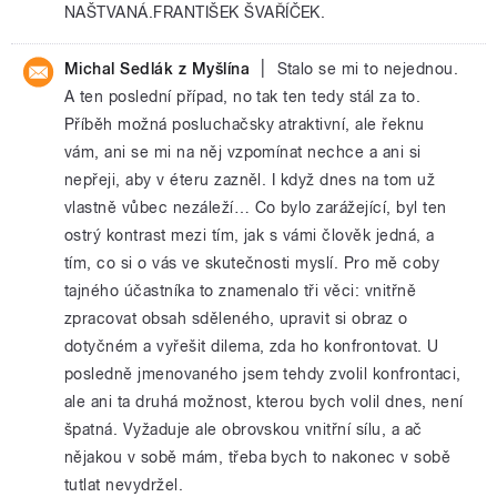
NAŠTVANÁ.FRANTIŠEK ŠVAŘÍČEK.
|
Michal Sedlák z Myšlína
Stalo se mi to nejednou.
A ten poslední případ, no tak ten tedy stál za to.
Příběh možná posluchačsky atraktivní, ale řeknu
vám, ani se mi na něj vzpomínat nechce a ani si
nepřeji, aby v éteru zazněl. I když dnes na tom už
vlastně vůbec nezáleží… Co bylo zarážející, byl ten
ostrý kontrast mezi tím, jak s vámi člověk jedná, a
tím, co si o vás ve skutečnosti myslí. Pro mě coby
tajného účastníka to znamenalo tři věci: vnitřně
zpracovat obsah sděleného, upravit si obraz o
dotyčném a vyřešit dilema, zda ho konfrontovat. U
posledně jmenovaného jsem tehdy zvolil konfrontaci,
ale ani ta druhá možnost, kterou bych volil dnes, není
špatná. Vyžaduje ale obrovskou vnitřní sílu, a ač
nějakou v sobě mám, třeba bych to nakonec v sobě
tutlat nevydržel.