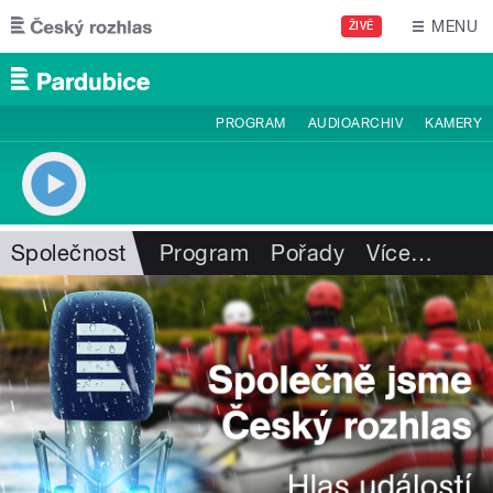
Přejít k hlavnímu obsahu
MENU
ŽIVĚ
PROGRAM
AUDIOARCHIV
KAMERY
Společnost
Program
Pořady
Více
…