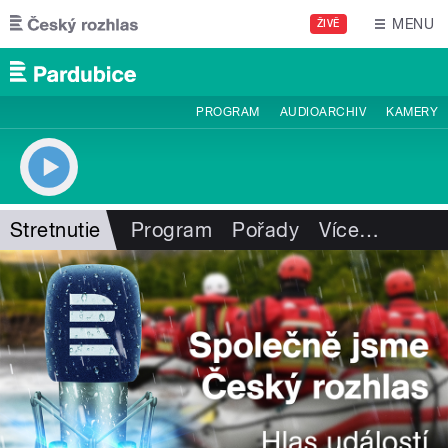
Přejít k hlavnímu obsahu
MENU
ŽIVĚ
PROGRAM
AUDIOARCHIV
KAMERY
Stretnutie
Program
Pořady
Více
…