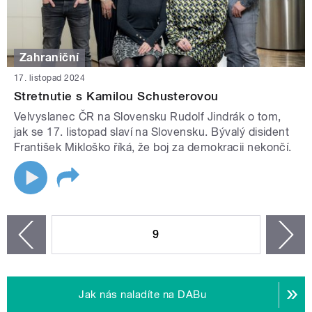
Zahraniční
17. listopad 2024
Stretnutie s Kamilou Schusterovou
Velvyslanec ČR na Slovensku Rudolf Jindrák o tom,
jak se 17. listopad slaví na Slovensku. Bývalý disident
František Mikloško říká, že boj za demokracii nekončí.
STRÁNKY
9
n
zí
Jak nás naladíte na DABu