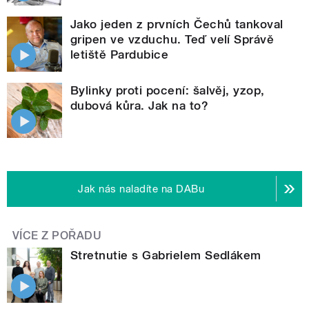
Jako jeden z prvních Čechů tankoval
gripen ve vzduchu. Teď velí Správě
letiště Pardubice
Bylinky proti pocení: šalvěj, yzop,
dubová kůra. Jak na to?
Jak nás naladíte na DABu
VÍCE Z POŘADU
Stretnutie s Gabrielem Sedlákem