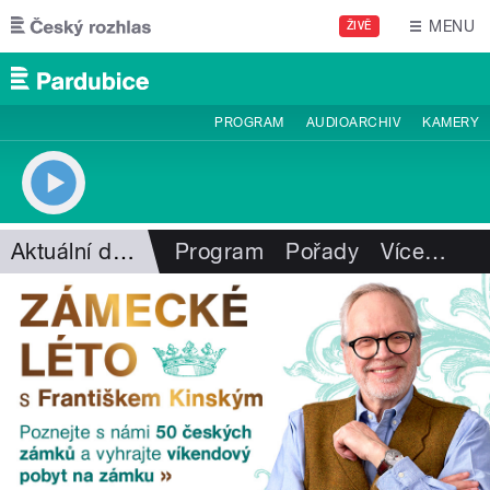
Přejít k hlavnímu obsahu
MENU
ŽIVĚ
PROGRAM
AUDIOARCHIV
KAMERY
Aktuální dění
Program
Pořady
Více
…