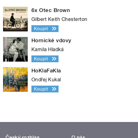
6x Otec Brown
Gilbert Keith Chesterton
Koupit
Hornické vdovy
Kamila Hladká
Koupit
HoKlaFaKla
Ondřej Kukal
Koupit
Český rozhlas
O nás