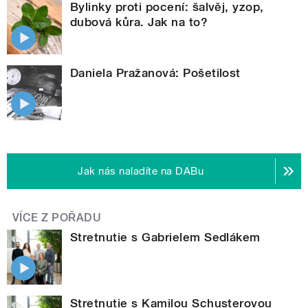
Bylinky proti pocení: šalvěj, yzop,
dubová kůra. Jak na to?
Daniela Pražanová: Pošetilost
Jak nás naladíte na DABu
VÍCE Z POŘADU
Stretnutie s Gabrielem Sedlákem
Stretnutie s Kamilou Schusterovou