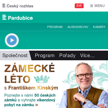
Přejít k hlavnímu obsahu
MENU
ŽIVĚ
PROGRAM
AUDIOARCHIV
KAMERY
Společnost
Program
Pořady
Více
…