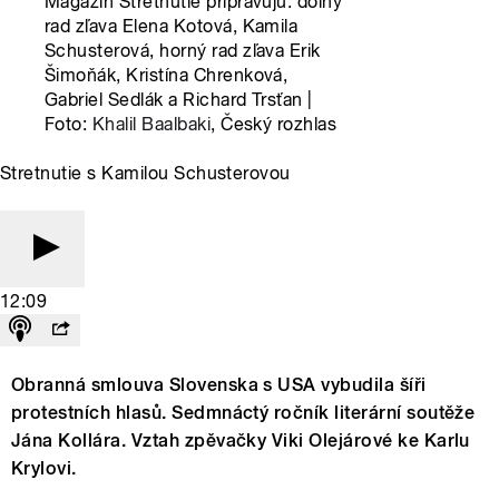
Magazín Stretnutie pripravujú: dolný
rad zľava Elena Kotová, Kamila
Schusterová, horný rad zľava Erik
Šimoňák, Kristína Chrenková,
Gabriel Sedlák a Richard Trsťan |
Foto:
Khalil Baalbaki
, Český rozhlas
Stretnutie s Kamilou Schusterovou
12:09
Obranná smlouva Slovenska s USA vybudila šíři
protestních hlasů. Sedmnáctý ročník literární soutěže
Jána Kollára. Vztah zpěvačky Viki Olejárové ke Karlu
Krylovi.