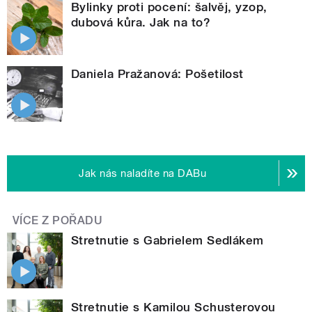
Bylinky proti pocení: šalvěj, yzop,
dubová kůra. Jak na to?
Daniela Pražanová: Pošetilost
Jak nás naladíte na DABu
VÍCE Z POŘADU
Stretnutie s Gabrielem Sedlákem
Stretnutie s Kamilou Schusterovou