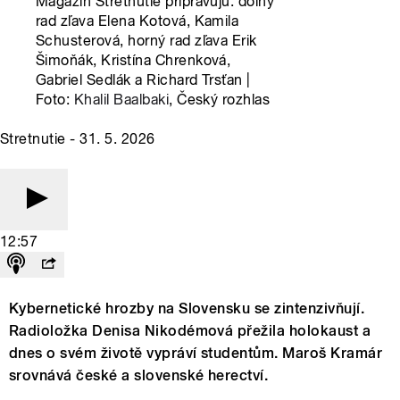
Magazín Stretnutie pripravujú: dolný
rad zľava Elena Kotová, Kamila
Schusterová, horný rad zľava Erik
Šimoňák, Kristína Chrenková,
Gabriel Sedlák a Richard Trsťan |
Foto:
Khalil Baalbaki
, Český rozhlas
Stretnutie - 31. 5. 2026
12:57
Kybernetické hrozby na Slovensku se zintenzivňují.
Radioložka Denisa Nikodémová přežila holokaust a
dnes o svém životě vypráví studentům. Maroš Kramár
srovnává české a slovenské herectví.