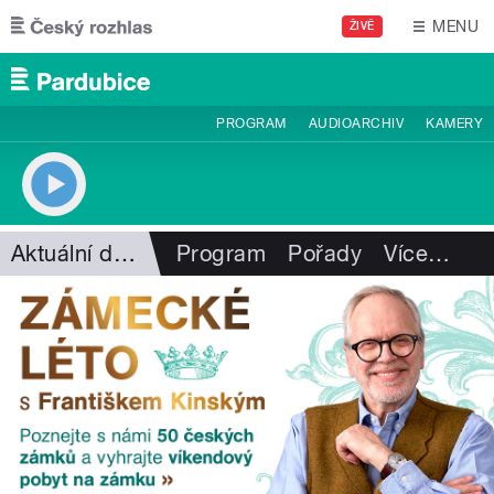
Přejít k hlavnímu obsahu
MENU
ŽIVĚ
PROGRAM
AUDIOARCHIV
KAMERY
Aktuální dění
Program
Pořady
Více
…