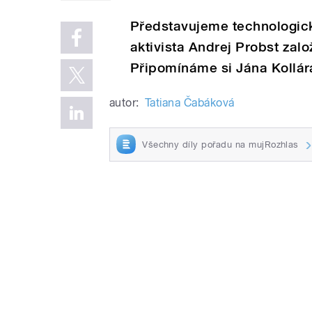
Představujeme technologicko
aktivista Andrej Probst zalo
Připomínáme si Jána Kollár
autor:
Tatiana Čabáková
Všechny díly pořadu na mujRozhlas