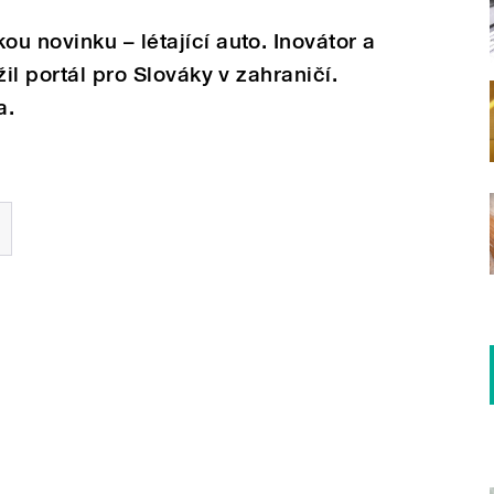
u novinku – létající auto. Inovátor a
žil portál pro Slováky v zahraničí.
a.