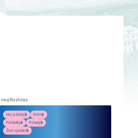
mujRozhlas
Hry a četby
Krimi
Pohádky
Pořady
Živé vysílání