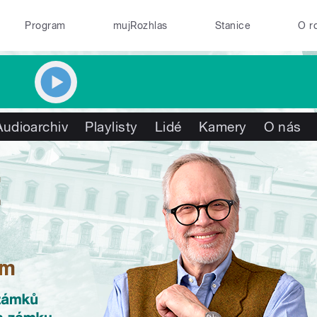
Program
mujRozhlas
Stanice
O r
Audioarchiv
Playlisty
Lidé
Kamery
O nás