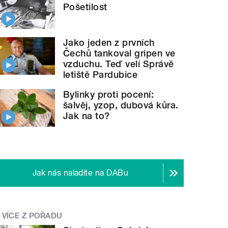
Pošetilost
Jako jeden z prvních
Čechů tankoval gripen ve
vzduchu. Teď velí Správě
letiště Pardubice
Bylinky proti pocení:
šalvěj, yzop, dubová kůra.
Jak na to?
Jak nás naladíte na DABu
VÍCE Z POŘADU