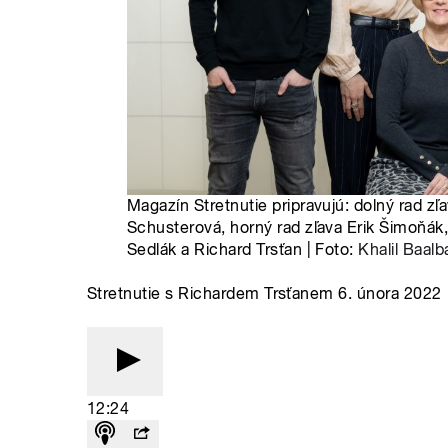
Magazín Stretnutie pripravujú: dolný rad zľ
Schusterová, horný rad zľava Erik Šimoňák,
Sedlák a Richard Trsťan | Foto:
Khalil Baalb
Stretnutie s Richardem Trsťanem 6. února 2022
12:24