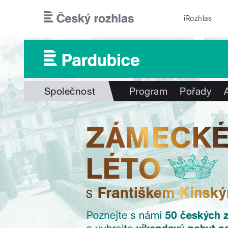
Přejít k hlavnímu obsahu
iRozhlas
Společnost
Program
Pořady