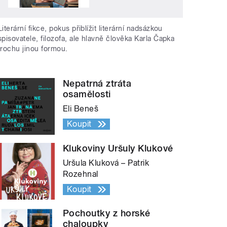
Literární fikce, pokus přiblížit literární nadsázkou
spisovatele, filozofa, ale hlavně člověka Karla Čapka
trochu jinou formou.
Nepatrná ztráta
osamělosti
Eli Beneš
Koupit
Klukoviny Uršuly Klukové
Uršula Kluková – Patrik
Rozehnal
Koupit
Pochoutky z horské
chaloupky