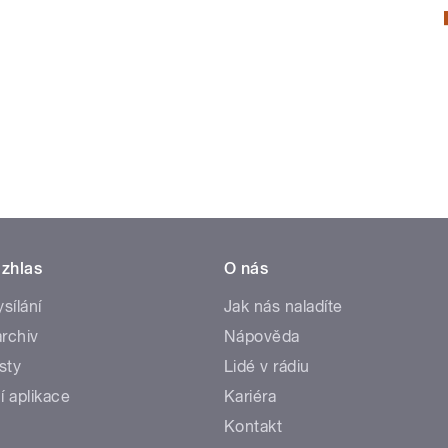
zhlas
O nás
ysílání
Jak nás naladíte
rchiv
Nápověda
sty
Lidé v rádiu
í aplikace
Kariéra
Kontakt