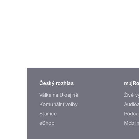
Český rozhlas
mujRo
Válka na Ukrajině
Živé v
Komunální volby
Audioa
Stanice
Podca
eShop
Mobiln