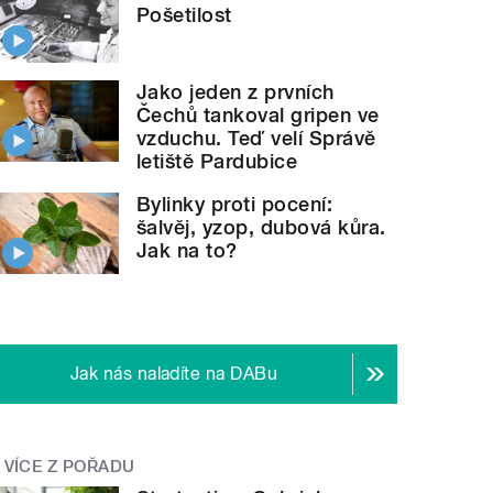
Pošetilost
Jako jeden z prvních
Čechů tankoval gripen ve
vzduchu. Teď velí Správě
letiště Pardubice
Bylinky proti pocení:
šalvěj, yzop, dubová kůra.
Jak na to?
Jak nás naladíte na DABu
VÍCE Z POŘADU