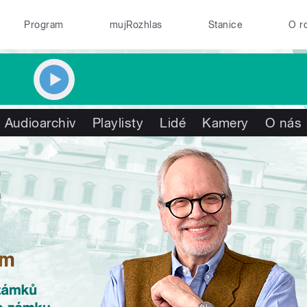
Program
mujRozhlas
Stanice
O r
Audioarchiv
Playlisty
Lidé
Kamery
O nás