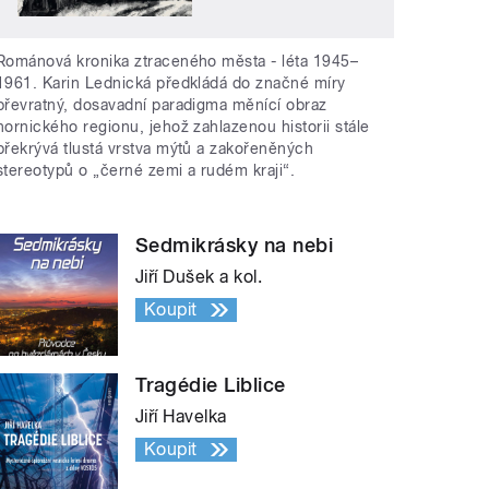
Románová kronika ztraceného města - léta 1945–
1961. Karin Lednická předkládá do značné míry
převratný, dosavadní paradigma měnící obraz
hornického regionu, jehož zahlazenou historii stále
překrývá tlustá vrstva mýtů a zakořeněných
stereotypů o „černé zemi a rudém kraji“.
Sedmikrásky na nebi
Jiří Dušek a kol.
Koupit
Tragédie Liblice
Jiří Havelka
Koupit