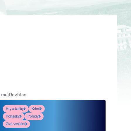
mujRozhlas
Hry a četby
Krimi
Pohádky
Pořady
Živé vysílání