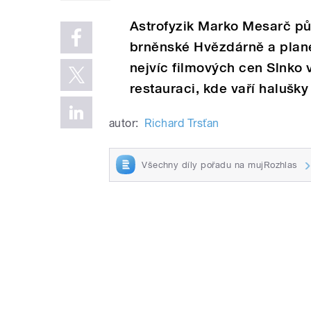
Astrofyzik Marko Mesarč pů
brněnské Hvězdárně a planet
nejvíc filmových cen Slnko v
restauraci, kde vaří halušk
autor:
Richard Trsťan
Všechny díly pořadu na mujRozhlas