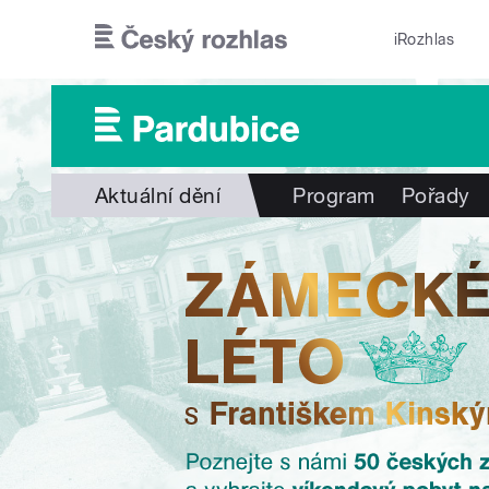
Přejít k hlavnímu obsahu
iRozhlas
Aktuální dění
Program
Pořady