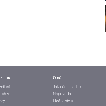
zhlas
O nás
ysílání
Jak nás naladíte
rchiv
Nápověda
sty
Lidé v rádiu