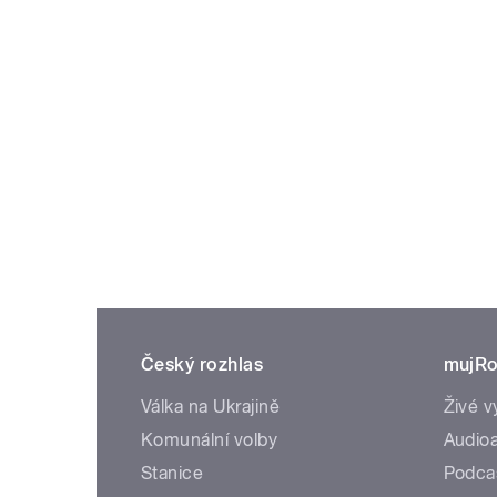
Český rozhlas
mujRo
Válka na Ukrajině
Živé v
Komunální volby
Audioa
Stanice
Podca