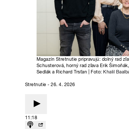
Magazín Stretnutie pripravujú: dolný rad zľ
Schusterová, horný rad zľava Erik Šimoňák,
Sedlák a Richard Trsťan | Foto:
Khalil Baalb
Stretnutie - 26. 4. 2026
11:18