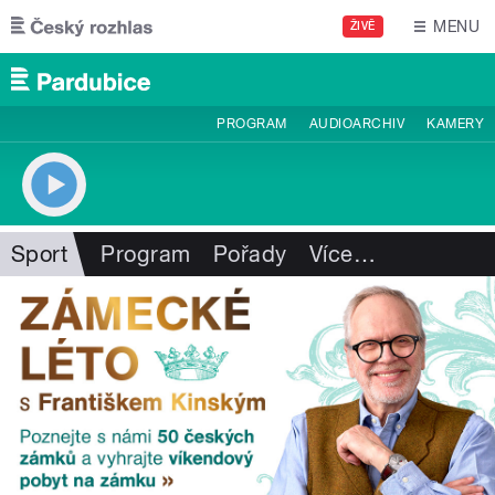
Přejít k hlavnímu obsahu
MENU
ŽIVĚ
PROGRAM
AUDIOARCHIV
KAMERY
Sport
Program
Pořady
Více
…