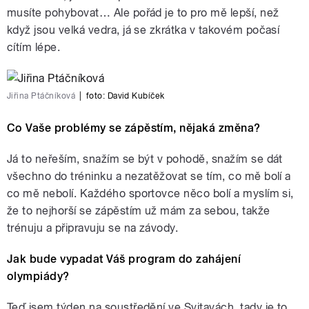
musíte pohybovat… Ale pořád je to pro mě lepší, než
když jsou velká vedra, já se zkrátka v takovém počasí
cítím lépe.
Jiřina Ptáčníková
|
foto:
David Kubíček
Co Vaše problémy se zápěstím, nějaká změna?
Já to neřeším, snažím se být v pohodě, snažím se dát
všechno do tréninku a nezatěžovat se tím, co mě bolí a
co mě nebolí. Každého sportovce něco bolí a myslím si,
že to nejhorší se zápěstím už mám za sebou, takže
trénuju a připravuju se na závody.
Jak bude vypadat Váš program do zahájení
olympiády?
Teď jsem týden na soustředění ve Svitavách, tady je to