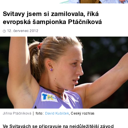
Svitavy jsem si zamilovala, říká
evropská šampionka Ptáčníková
12. červenec 2012
Jiřina Ptáčníková
|
foto:
David Kubíček
,
Český rozhlas
Ve Svitavách se připravuje na nejdůležitější závod