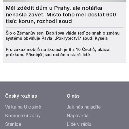
Měl zdědit dům u Prahy, ale notářka
nenašla závěť. Místo toho měl dostat 600
tisíc korun, rozhodl soud
Šlo o Zemanův sen, Babišova vláda teď ze snah o změnu
systému obviňuje Pavla. ‚Pokrytectví,‘ soudí Kysela
Pro zákaz mobilů na školách je 8 z 10 Čechů, ukázal
průzkum. Přísnější jsou rodiče a starší lidé
Český rozhlas
O nás
Válka na Ukrajině
Jak nás naladíte
Komunální volby
Nápověda
Stanice
Lidé v rádiu