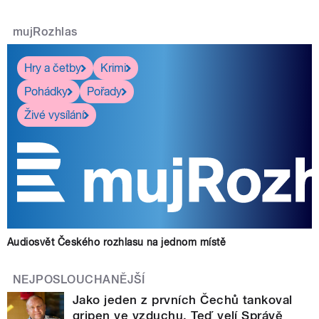
mujRozhlas
Hry a četby
Krimi
Pohádky
Pořady
Živé vysílání
Audiosvět Českého rozhlasu na jednom místě
NEJPOSLOUCHANĚJŠÍ
Jako jeden z prvních Čechů tankoval
gripen ve vzduchu. Teď velí Správě