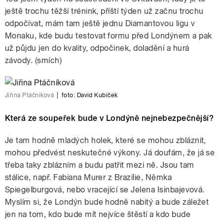
ještě trochu těžší trénink, příští týden už začnu trochu
odpočívat, mám tam ještě jednu Diamantovou ligu v
Monaku, kde budu testovat formu před Londýnem a pak
už půjdu jen do kvality, odpočinek, doladění a hurá
závody. (smích)
Jiřina Ptáčníková
|
foto:
David Kubíček
Která ze soupeřek bude v Londýně nejnebezpečnější?
Je tam hodně mladých holek, které se mohou zbláznit,
mohou předvést neskutečné výkony. Já doufám, že já se
třeba taky zblázním a budu patřit mezi ně. Jsou tam
stálice, např. Fabiana Murer z Brazílie, Němka
Spiegelburgová, nebo vracející se Jelena Isinbajevová.
Myslím si, že Londýn bude hodně nabitý a bude záležet
jen na tom, kdo bude mít nejvíce štěstí a kdo bude