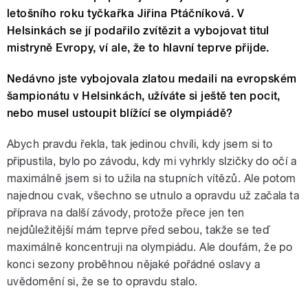
letošního roku tyčkařka Jiřina Ptáčníková. V
Helsinkách se jí podařilo zvítězit a vybojovat titul
mistryně Evropy, ví ale, že to hlavní teprve přijde.
Nedávno jste vybojovala zlatou medaili na evropském
šampionátu v Helsinkách, užíváte si ještě ten pocit,
nebo musel ustoupit blížící se olympiádě?
Abych pravdu řekla, tak jedinou chvíli, kdy jsem si to
připustila, bylo po závodu, kdy mi vyhrkly slzičky do očí a
maximálně jsem si to užila na stupních vítězů. Ale potom
najednou cvak, všechno se utnulo a opravdu už začala ta
příprava na další závody, protože přece jen ten
nejdůležitější mám teprve před sebou, takže se teď
maximálně koncentruji na olympiádu. Ale doufám, že po
konci sezony proběhnou nějaké pořádné oslavy a
uvědomění si, že se to opravdu stalo.