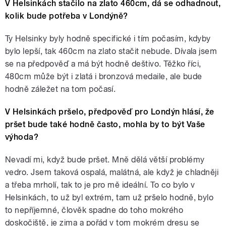
V Helsinkách stačilo na zlato 460cm, dá se odhadnout,
kolik bude potřeba v Londýně?
Ty Helsinky byly hodně specifické i tím počasím, kdyby
bylo lepší, tak 460cm na zlato stačit nebude. Dívala jsem
se na předpověď a má být hodně deštivo. Těžko říci,
480cm může být i zlatá i bronzová medaile, ale bude
hodně záležet na tom počasí.
V Helsinkách pršelo, předpověď pro Londýn hlásí, že
pršet bude také hodně často, mohla by to být Vaše
výhoda?
Nevadí mi, když bude pršet. Mně dělá větší problémy
vedro. Jsem taková ospalá, malátná, ale když je chladněji
a třeba mrholí, tak to je pro mě ideální. To co bylo v
Helsinkách, to už byl extrém, tam už pršelo hodně, bylo
to nepříjemné, člověk spadne do toho mokrého
doskočiště, je zima a pořád v tom mokrém dresu se